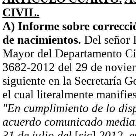
CIVIL.
A) Informe sobre correcci
de nacimientos.
Del señor 
Mayor del Departamento Civ
3682-2012 del 29 de noviem
siguiente en la Secretaría G
el cual literalmente manifies
"En cumplimiento de lo disp
acuerdo comunicado median
31 de julio del
[
sic
]
2012, e