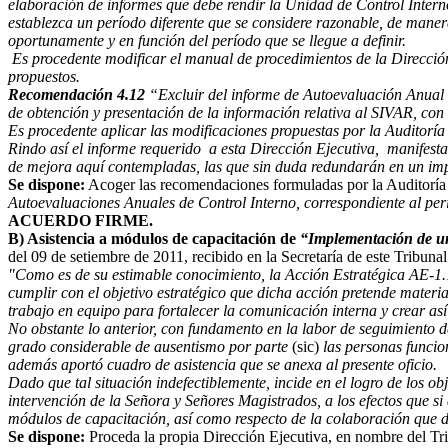
elaboración de informes que debe rendir la Unidad de Control Interno 
establezca un período diferente que se considere razonable, de manera
oportunamente y en función del período que se llegue a definir.
Es procedente modificar el manual de procedimientos de la Dirección
propuestos.
Recomendación 4.12
“Excluir del informe de Autoevaluación Anual d
de obtención y presentación de la información relativa al SIVAR, co
Es procedente aplicar las modificaciones propuestas por la Auditoría 
Rindo así el informe requerido a esta Dirección Ejecutiva, manifest
de mejora aquí contempladas, las que sin duda redundarán en un impo
Se dispone:
Acoger las recomendaciones formuladas por la Auditoría 
Autoevaluaciones Anuales de Control Interno, correspondiente al pe
ACUERDO FIRME.
B) Asistencia a módulos de capacitación de
“Implementación de un
del 09 de setiembre de 2011, recibido en la Secretaría de este Tribunal
"Como es de su estimable conocimiento, la Acción Estratégica AE-1.1
cumplir con el objetivo estratégico que dicha acción pretende materia
trabajo en equipo para fortalecer la comunicación interna y crear as
No obstante lo anterior, con fundamento en la labor de seguimiento de
grado considerable de ausentismo por parte
(sic)
las personas funcio
además aportó cuadro de asistencia que se anexa al presente oficio.
Dado que tal situación indefectiblemente, incide en el logro de los o
intervención de la Señora y Señores Magistrados, a los efectos que si 
módulos de capacitación, así como respecto de la colaboración que deb
Se dispone:
Proceda la propia Dirección Ejecutiva, en nombre del Trib