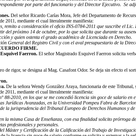
respondiente por parte del funcionario y del Director Ejecutivo. Se adj
ones.
Del señor Ricardo Carías Mora, Jefe del Departamento de Recurs
 de 2011, mediante el cual literalmente manifiesta:
, remito a consideración el oficio INS-0784-2011 que suscribe el Lic. 
tir del próximo 14 de octubre, por lo que solicita que durante su ause
cción y quien ostenta el grado académico de Licenciada en Derecho.
ción General del Registro Civil y con el aval presupuestario de la Dir
UERDO FIRME.
 Esquivel Faerron.
El señor Magistrado Esquivel Faerron solicita verba
rteo de rigor, se designa al Mag. Casafont Odor. Se deja sin efecto el so
ron.
ya.
De la señora Wendy González Araya, funcionaria de este Tribunal, s
 de 2011, mediante el cual literalmente manifiesta:
 88-2010, en los que se me concedió licencia sin goce de salario en el 
cias Jurídicas Avanzadas, en la Universidad Pompeu Fabra de Barcelon
ivo de la jurisprudencia del Tribunal Europeo de Derechos Humanos y
n la misma Casa de Enseñanza, con esa finalidad solicito prórroga de l
as profesionales y personales.
l Máster y Certificación de la Calificación del Trabajo de Investigaci
 de la licencia sin goce de salario conforme se solicita y externar a la