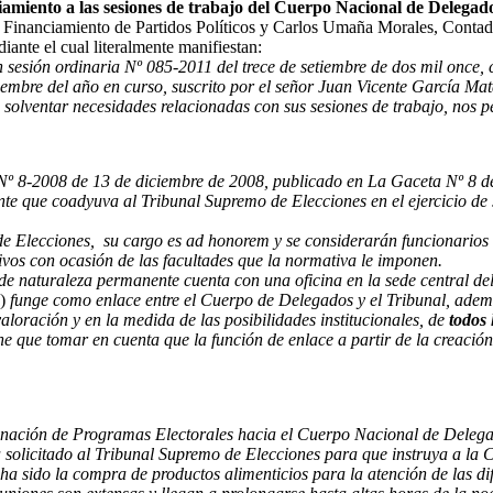
iamiento a las sesiones de trabajo del Cuerpo Nacional de Delegad
 Financiamiento de Partidos Políticos y Carlos Umaña Morales, Contado
diante el cual literalmente manifiestan:
n sesión ordinaria Nº 085-2011 del trece de setiembre de dos mil once
embre del año en curso, suscrito por el señor Juan Vicente García Mata
olventar necesidades relacionadas con sus sesiones de trabajo, nos pe
Nº 8-2008 de 13 de diciembre de 2008, publicado en La Gaceta Nº 8 d
e que coadyuva al Tribunal Supremo de Elecciones en el ejercicio de su
 Elecciones, su cargo es ad honorem y se considerarán funcionarios d
tivos con ocasión de las facultades que la normativa le imponen.
naturaleza permanente cuenta con una oficina en la sede central del 
)
funge como enlace entre el Cuerpo de Delegados y el Tribunal, ademá
loración y en la medida de las posibilidades institucionales, de
todos 
ene que tomar en cuenta que la función de enlace a partir de la creació
inación de Programas Electorales hacia el Cuerpo Nacional de Delegad
a solicitado al Tribunal Supremo de Elecciones para que instruya a la 
 ha sido la compra de productos alimenticios para la atención de las di