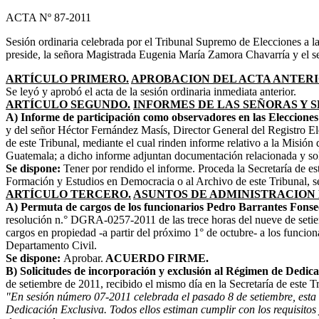
ACTA Nº 87-2011
Sesión ordinaria celebrada por el Tribunal Supremo de Elecciones a l
preside, la señora Magistrada Eugenia María Zamora Chavarría y el 
ARTÍCULO PRIMERO.
APROBACION DEL ACTA ANTERI
Se leyó y aprobó el acta de la sesión ordinaria inmediata anterior.
ARTÍCULO SEGUNDO.
INFORMES DE LAS SEÑORAS Y 
A) Informe de participación como observadores en las Eleccion
y del señor Héctor Fernández Masís, Director General del Registro Ele
de este Tribunal, mediante el cual rinden informe relativo a la Misió
Guatemala; a dicho informe adjuntan documentación relacionada y soli
Se dispone:
Tener por rendido el informe. Proceda la Secretaría de es
Formación y Estudios en Democracia o al Archivo de este Tribunal, 
ARTÍCULO TERCERO.
ASUNTOS DE ADMINISTRACION 
A) Permuta de cargos de los funcionarios Pedro Barrantes Fonse
resolución n.° DGRA-0257-2011 de las trece horas del nueve de setiemb
cargos en propiedad -a partir del próximo 1° de octubre- a los fun
Departamento Civil.
Se dispone:
Aprobar.
ACUERDO FIRME.
B) Solicitudes de incorporación y exclusión al Régimen de Dedica
de setiembre de 2011, recibido el mismo día en la Secretaría de este Tr
"En sesión número 07-2011 celebrada el pasado 8 de setiembre, esta C
Dedicación Exclusiva. Todos ellos estiman cumplir con los requisitos 