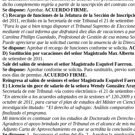
dicho complemento regiría a partir de la suscripción del contrato cor
Se dispone:
Aprobar.
ACUERDO FIRME.
C) Recargo de funciones de la Jefatura de la Sección de Inscripci
del 2011, recibido en la Secretaría de este Tribunal el 21 de setiembre
"Para lo que a bien tenga disponer el Tribunal Supremo de Elecciones
mediante el cual informa que disfrutará diez días de vacaciones a par
Carolina Phillips Guardado, Profesional de Gestión de esa misma Se
Puede apreciarse que la solicitud cuenta con la anuencia de la Direc
Se dispone:
Aprobar el recargo de funciones conforme se solicita.
AC
D) Sustitución por vacaciones del señor Magistrado Max Alberto
de setiembre de 2011.
Sale del salón de sesiones el señor Magistrado Esquivel Faerron.
Se dispone:
Aprobar conforme se solicita. Para sustituirlo, previo so
esos días de permiso.
ACUERDO FIRME.
Reingresa al salón de sesiones el señor Magistrado Esquivel Faer
E) Licencia sin goce de salario de la señora Wendy González Ara
Secretaría de este Tribunal -vía correo electrónico- el 21 de setiembre
"En atención a los acuerdos adoptados en la sesiones n° 120-2009 y n°
octubre de 2011, para cursar el plan de estudios del Máster en Cien
investigación titulado: “El derecho al sufragio: Análisis comparat
finalizado el programa.
Mi intención es continuar con los estudios de Doctorado en Derecho e
Agradezco el apoyo brindado por el Tribunal en el alcance de mis met
Adjunto Carta de Aprovechamiento en que se acredita la conclusión de
Se dispone:
1.- Incorporar al orden del día. 2.- Aprobar la ampliación