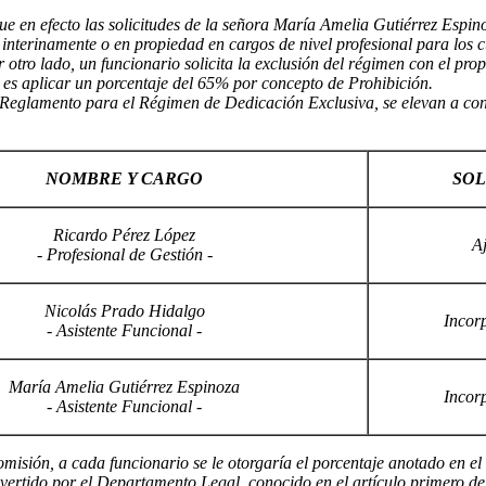
ue en efecto las solicitudes de la señora María Amelia Gutiérrez Espi
nterinamente o en propiedad en cargos de nivel profesional para los c
or otro lado, un funcionario solicita la exclusión del régimen con el p
e es aplicar un porcentaje del 65% por concepto de Prohibición.
l Reglamento para el Régimen de Dedicación Exclusiva, se elevan a con
NOMBRE Y CARGO
SOL
Ricardo Pérez López
Aj
- Profesional de Gestión -
Nicolás Prado Hidalgo
Incor
- Asistente Funcional -
María Amelia Gutiérrez Espinoza
Incor
- Asistente Funcional -
omisión, a cada funcionario se le otorgaría el porcentaje anotado en e
ertido por el Departamento Legal, conocido en el artículo primero de