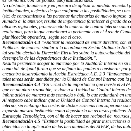
es armónico con las política
(sic)
institucionales.
No obstante, lo anterior y en procura de aplicar la medida remedial p
institucionales, a efectos de que conforme a las posibilidades, se co
(sic)
de conocimiento a las personas funcionarias de nuevo ingreso q
Aunado a lo anterior, resulta de importancia fortalecer el grado de 
oficinas regionales, promoviendo la materia de control interno como 
realizando, para lo que coordinará lo pertinente con el Área de Ca
planificación operativa, según sea el caso.
Recomendación 4.3
“Analizar la necesidad de emitir directriz, con 
Políticas, de manera similar a lo acordado en Sesión Ordinaria No.
tal sentido efectuó la Dirección Ejecutiva sobre la autoevaluación del
desempeño de las dependencias de la Institución.”.
Resulta pertinente acoger lo indicado por la Auditoría Interna en su i
como tal, de igual forma que se definan las pautas a considerar por 
encuentra desarrollando la Acción Estratégica A.E. 2.3 “Implementac
tales tareas serán atendidas por la Unidad de Control Interno con la 
Recomendación 4.4
“En virtud de la importancia que reviste el SIVA
que en un plazo razonable, se dote a la Unidad de Control Interno de
información de manera más compleja y ágil, lo que redundará en un
Al respecto cabe indicar que la Unidad de Control Interno ha realiz
interno, sin embargo los costos de dichos sistemas han superado cons
expuesta nuestra institución como depositaria de recursos públicos. 
Estrategia Tecnológica, con el fin de hacer uso racional de recursos 
Recomendación 4.5
“Estimar la posibilidad de girar instrucciones a 
obtenidos en la aplicación de las herramientas del SIVAR, de las auto