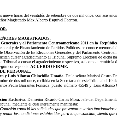
as nueve horas del veintidós de setiembre de dos mil once, con asisten
señor Magistrado Max Alberto Esquivel Faerron.
OR.
SEÑORES MAGISTRADOS.
es Generales y al Parlamento Centroamericano 2011 en la Repúblic
ctoral y de Financiamiento de Partidos Políticos, se conoce memorial del
n de Observación de las Elecciones Generales y del Parlamento Centroam
citan cursar agradecimiento al Tribunal Supremo Electoral de dicha nac
te Tribunal a cursar el agradecimiento respectivo, así como a remitir l
según corresponda.
ACUERDO FIRME.
DE PERSONAL.
ca y Luis Alfonso Chinchilla Umaña.
De la señora Marisol Castro Dob
re de dos mil once, recibida en la Secretaría de este Tribunal el 19 d
cionarios Pedro Barrantes Fonseca, puesto número 45549 y Luis Alfonso
ción Exclusiva.
Del señor Ricardo Carías Mora, Jefe del Departament
ibunal, mediante el cual literalmente manifiesta:
omisión conoció las solicitudes que presentaron varios funcionarios d
y reunir las condiciones establecidas para lo que solicitan, siendo que