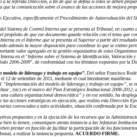
a la referida Dirección, a fin de que se defina si éstos se deben prep
 que la comunicación sobre el avance de las acciones de mejora propues
 Ejecutiva, específicamente el Procedimiento de Autoevaluación del S
el Sistema de Control Interno que se presenta al Tribunal, en cuanto 
n el propósito de que ese documento guarde relación con el tema que c
Interna en el Informe que se presenta al Superior a partir del resultad
ando además la mayor disposición para coordinar lo que se estime perti
rtante valor agregado en la gestión organizativa de estos Organismos
Interna en el "
Informe sobre el Sistema de Identificación, Valoración y
ríodo 2006-2009
", de conformidad con los términos expuestos por la Dire
 modelo de liderazgo y trabajo en equipo”
.
Del señor Francisco Rodrí
 el 12 de setiembre de 2011, mediante el cual literalmente manifiesta:
 “Implementación del modelo de liderazgo y trabajo en equipo”, se en
lizar ,
(sic)
en el marco del Plan Estratégico Institucional 2008-2012, 
í una cultura organizacional democrática” y en ese sentido, ha despleg
 las acciones estratégicas en ejecución, que realiza esta Dirección Ej
narias convocadas a tales actividades, situación confirmada por la 
bjetivos propuestos y en la ejecución de los recursos que la Administra
a bien lo tienen, comuniquen atenta instancia a las Jefaturas Institucio
en prestar en función de facilitar la participación de los funcionarios
unal, a realizar la instancia propuesta.
ACUERDO FIRME.