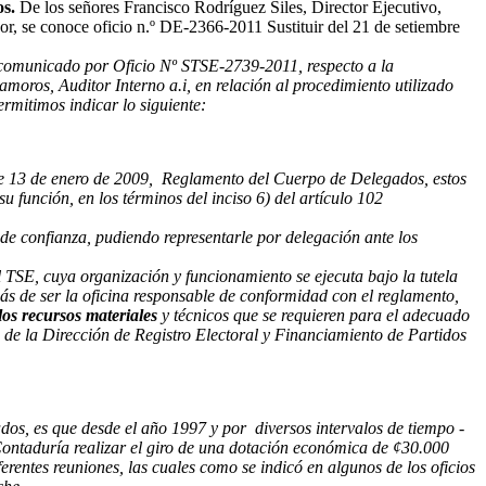
os.
De los señores Francisco Rodríguez Siles, Director Ejecutivo,
r, se conoce oficio n.º DE-2366-2011 Sustituir del 21 de setiembre
, comunicado por Oficio Nº STSE-2739-2011, respecto a la
moros, Auditor Interno a.i, en relación al procedimiento utilizado
rmitimos indicar lo siguiente:
e 13 de enero de 2009, Reglamento del Cuerpo de Delegados, estos
 función, en los términos del inciso 6) del artículo 102
e confianza, pudiendo representarle por delegación ante los
TSE, cuya organización y funcionamiento se ejecuta bajo la tutela
s de ser la oficina responsable de conformidad con el reglamento,
los recursos materiales
y técnicos que se requieren para el adecuado
n de la Dirección de Registro Electoral y Financiamiento de Partidos
os, es que desde el año 1997 y por diversos intervalos de tiempo -
Contaduría realizar el giro de una dotación económica de ¢30.000
ferentes reuniones, las cuales como se indicó en algunos de los oficios