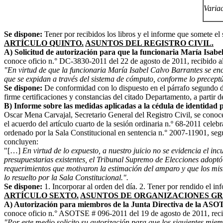
Variac
Se dispone:
Tener por recibidos los libros y el informe que somete 
ARTÍCULO QUINTO.
ASUNTOS DEL REGISTRO CIVIL.
A) Solicitud de autorización para que la funcionaria María Isabel
conoce oficio n.° DC-3830-2011 del 22 de agosto de 2011, recibido al d
"En virtud de que la funcionaria María Isabel Calvo Barrantes se en
que se expidan a través del sistema de cómputo, conforme lo preceptú
Se dispone:
De conformidad con lo dispuesto en el párrafo segundo de
firme certificaciones y constancias del citado Departamento, a partir de
B) Informe sobre las medidas aplicadas a la cédula de identidad p
Oscar Mena Carvajal, Secretario General del Registro Civil, se conoce 
el acuerdo del artículo cuarto de la sesión ordinaria n.º 68-2011 cele
ordenado por la Sala Constitucional en sentencia n.° 2007-11901, seg
concluyen:
"[…]
En virtud de lo expuesto, a nuestro juicio no se evidencia el in
presupuestarias existentes, el Tribunal Supremo de Elecciones adoptó
requerimientos que motivaron la estimación del amparo y que los mism
lo resuelto por la Sala Constitucional.".
Se dispone:
1. Incorporar al orden del día. 2. Tener por rendido el inf
ARTÍCULO SEXTO.
ASUNTOS DE ORGANIZACIONES GR
A) Autorización para miembros de la Junta Directiva de la ASO
conoce oficio n.° ASOTSE # 096-2011 del 19 de agosto de 2011, recibid
"Por este medio solicito su autorización para que los siguientes mie