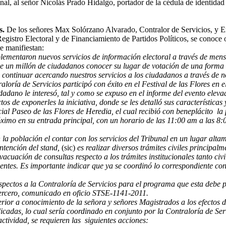
bunal, al señor Nicolás Prado Hidalgo, portador de la cédula de identidad
s.
De los señores Max Solórzano Alvarado, Contralor de Servicios, y E
egistro Electoral y de Financiamiento de Partidos Políticos, se conoce 
te manifiestan:
ementaron nuevos servicios de información electoral a través de mensa
 de un millón de ciudadanos conocer su lugar de votación de una forma 
e continuar acercando nuestros servicios a los ciudadanos a través de n
oría de Servicios participó con éxito en el Festival de las Flores en el
udadano le interesó, tal y como se expuso en el informe del evento ele
os de exponerles la iniciativa, donde se les detalló sus características 
al Paseo de las Flores de Heredia, el cual recibió con beneplácito la 
róximo en su entrada principal, con un horario de las 11:00 am a las 8
la población el contar con los servicios del Tribunal en un lugar alta
intención del stand,
(sic)
es realizar diversos trámites civiles principal
evacuación de consultas respecto a los trámites institucionales tanto ci
tinentes. Es importante indicar que ya se coordinó lo correspondiente c
pectos a la Contraloría de Servicios para el programa que esta debe p
 tercero, comunicado en oficio STSE-1141-2011.
erior a conocimiento de la señora y señores Magistrados a los efectos de
dicadas, lo cual sería coordinado en conjunto por la Contraloría de S
ctividad, se requieren las siguientes acciones: