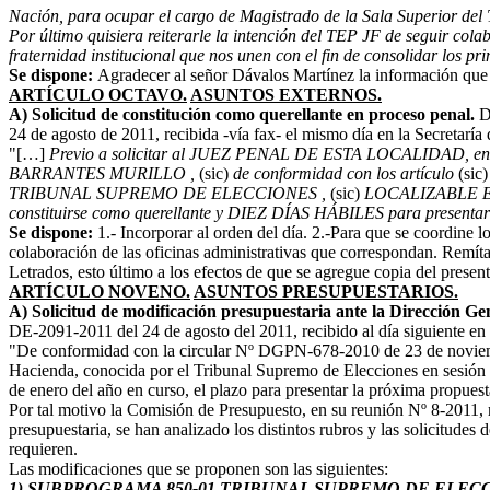
Nación, para ocupar el cargo de Magistrado de la Sala Superior del T
Por último quisiera reiterarle la intención del TEP JF de seguir cola
fraternidad institucional que nos unen con el fin de consolidar los p
Se dispone:
Agradecer al señor Dávalos Martínez la información que 
ARTÍCULO OCTAVO.
ASUNTOS EXTERNOS.
A) Solicitud de constitución como querellante en proceso penal.
De
24 de agosto de 2011, recibida -vía fax- el mismo día en la Secretaría 
"[…]
Previo a solicitar al JUEZ PENAL DE ESTA LOCALIDAD, 
BARRANTES MURILLO ,
(sic)
de conformidad con los artículo
(sic)
TRIBUNAL SUPREMO DE ELECCIONES ,
(sic)
LOCALIZABLE 
constituirse como querellante y DIEZ DÍAS HÁBILES para presentar l
Se dispone:
1.- Incorporar al orden del día. 2.-Para que se coordine l
colaboración de las oficinas administrativas que correspondan. Remíta
Letrados, esto último a los efectos de que se agregue copia del presen
ARTÍCULO NOVENO.
ASUNTOS PRESUPUESTARIOS.
A) Solicitud de modificación presupuestaria ante la Dirección G
DE-2091-2011 del 24 de agosto del 2011, recibido al día siguiente en la
"De conformidad con la circular Nº DGPN-678-2010 de 23 de noviembre
Hacienda, conocida por el Tribunal Supremo de Elecciones en sesió
de enero del año en curso, el plazo para presentar la próxima propues
Por tal motivo la Comisión de Presupuesto, en su reunión Nº 8-2011, r
presupuestaria, se han analizado los distintos rubros y las solicitudes
requieren.
Las modificaciones que se proponen son las siguientes:
1) SUBPROGRAMA 850-01 TRIBUNAL SUPREMO DE ELEC