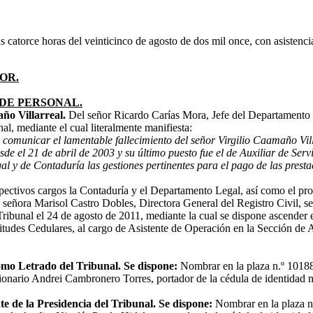
as catorce horas del veinticinco de agosto de dos mil once, con asisten
OR.
DE PERSONAL.
ño Villarreal.
Del señor Ricardo Carías Mora, Jefe del Departamento
nal, mediante el cual literalmente manifiesta:
comunicar el lamentable fallecimiento del señor Virgilio Caamaño Vil
de el 21 de abril de 2003 y su último puesto fue el de Auxiliar de Ser
al y de Contaduría las gestiones pertinentes para el pago de las presta
spectivos cargos la Contaduría y el Departamento Legal, así como el 
 señora Marisol Castro Dobles, Directora General del Registro Civil, 
e Tribunal el 24 de agosto de 2011, mediante la cual se dispone ascender
udes Cedulares, al cargo de Asistente de Operación en la Sección de An
mo Letrado del Tribunal.
Se dispone:
Nombrar en la plaza n.º 1018
ncionario Andrei Cambronero Torres, portador de la cédula de identidad n
e de la Presidencia del Tribunal. Se dispone:
Nombrar en la plaza 