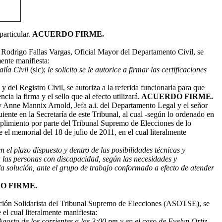
particular.
ACUERDO FIRME.
Rodrigo Fallas Vargas, Oficial Mayor del Departamento Civil, se
mente manifiesta:
alía Civil
(sic);
le solicito se le autorice a firmar las certificaciones
del Registro Civil, se autoriza a la referida funcionaria para que
ia la firma y el sello que al efecto utilizará.
ACUERDO FIRME.
 Anne Mannix Arnold, Jefa a.i. del Departamento Legal y el señor
ente en la Secretaría de este Tribunal, al cual -según lo ordenado en
umplimiento por parte del Tribunal Supremo de Elecciones de lo
l memorial del 18 de julio de 2011, en el cual literalmente
 el plazo dispuesto y dentro de las posibilidades técnicas y
a las personas con discapacidad, según las necesidades y
la solución, ante el grupo de trabajo conformado a efecto de atender
O FIRME.
ción Solidarista del Tribunal Supremo de Elecciones (ASOTSE), se
l cual literalmente manifiesta:
gosto de los corrientes a las 3:00 pm y en el caso de Evelyn Ortiz