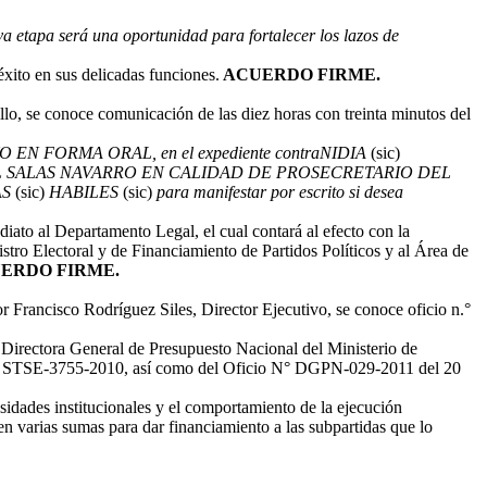
va etapa será una oportunidad para fortalecer los lazos de
xito en sus delicadas funciones.
ACUERDO FIRME.
o, se conoce comunicación de las diez horas con treinta minutos del
O EN FORMA ORAL, en el expediente contraNIDIA
(sic)
 RAFAEL SALAS NAVARRO EN CALIDAD DE PROSECRETARIO DEL
AS
(sic)
HABILES
(sic)
para manifestar por escrito si desea
ediato al Departamento Legal, el cual contará al efecto con la
stro Electoral y de Financiamiento de Partidos Políticos y al Área de
ERDO FIRME.
r Francisco Rodríguez Siles, Director Ejecutivo, se conoce oficio n.°
Directora General de Presupuesto Nacional del Ministerio de
 Nº STSE-3755-2010, así como del Oficio N° DGPN-029-2011 del 20
sidades institucionales y el comportamiento de la ejecución
yen varias sumas para dar financiamiento a las subpartidas que lo