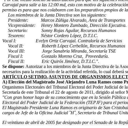
Carvajal para salir a las 12:00 md, esto con motivo de la celebració
permiso es para que nos colaboren con los preparativos propios de la
Los miembros de la Junta Directiva son los siguientes:
Presidente: Marcos Zúñiga Alvarado, Área de Transportes
Vicepresidente: Henry Montero Zumbado, Dirección Ejecutiva.
Secretario: Sonny Rojas Aguilar, Recursos Humanos
Tesorero: Néstor Cordero López, D.T.I.C.
Vocal I: Evelyn Ortiz Carvajal.
Contraloría de Servicios
Vocal II: Roberth López Cerbellón, Recursos Humanos
Vocal III: Jorge Sanabria Miranda, Secretaría TSE
Fiscal I: Gonzalo Moreno Cruz, Proveeduría.
Fiscal II: Eric Quirós Jiménez, D.T.I.C.".
Se dispone:
Autorizar a los miembros de la Junta Directiva de la Aso
necesarios para la realización de la actividad referida, lo cual deber
ARTÍCULO SETIMO.
ASUNTOS DE ORGANISMOS ELEC
A) Elección del Magistrado José Alejandro Luna Ramos como Pres
Organismos Electorales del Tribunal Electoral del Poder Judicial d
Secretaría de este Tribunal el 22 de agosto de 2011, dirigido al señor
"Con gran honor hago de su conocimiento que en la Sesión Pública d
Electoral del Poder Judicial de la Federación (TEPJF) para el peri
El Magistrado Presidente Luna Ramos es originario de San Cristoba
cargos de Jefe de la Oficina Judicial ˝H˝, Secretario de Tribunal Uni
El veintiuno de abril de 2005 fue designado por el Senado de la Repú