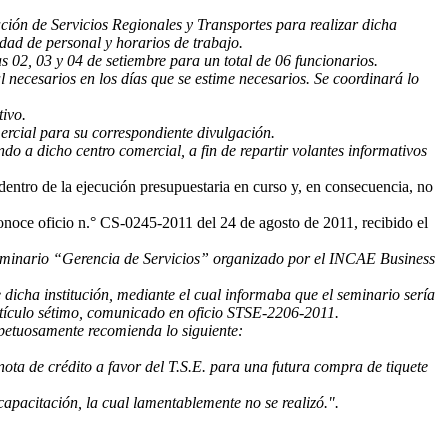
ción de Servicios Regionales y Transportes para realizar dicha
idad de personal y horarios de trabajo.
as 02, 03 y 04 de setiembre para un total de 06 funcionarios.
l necesarios en los días que se estime necesarios. Se coordinará lo
tivo.
mercial para su correspondiente divulgación.
do a dicho centro comercial, a fin de repartir volantes informativos
dentro de la ejecución presupuestaria en curso y, en consecuencia, no
noce oficio n.° CS-0245-2011 del 24 de agosto de 2011, recibido el
 seminario “Gerencia de Servicios” organizado por el INCAE Business
 dicha institución, mediante el cual informaba que el seminario sería
rtículo sétimo, comunicado en oficio STSE-2206-2011.
espetuosamente recomienda lo siguiente:
 nota de crédito a favor del T.S.E. para una futura compra de tiquete
capacitación, la cual lamentablemente no se realizó.".