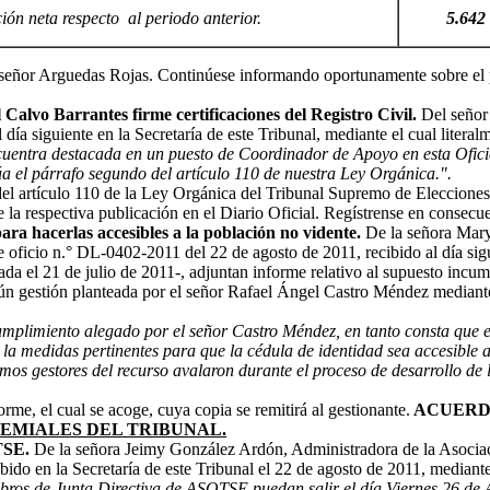
ión neta respecto al periodo anterior.
5.642
el señor Arguedas Rojas. Continúese informando oportunamente sobre el 
 Calvo Barrantes firme certificaciones del Registro Civil.
Del señor 
ía siguiente en la Secretaría de este Tribunal, mediante el cual literal
cuentra destacada en un puesto de Coordinador de Apoyo en esta Ofici
a el párrafo segundo del artículo 110 de nuestra Ley Orgánica.".
l artículo 110 de la Ley Orgánica del Tribunal Supremo de Elecciones y 
 la respectiva publicación en el Diario Oficial. Regístrense en consecuenc
ara hacerlas accesibles a la población no vidente.
De la señora Mary
oficio n.° DL-0402-2011 del 22 de agosto de 2011, recibido al día sigui
brada el 21 de julio de 2011-, adjuntan informe relativo al supuesto inc
ún gestión planteada por el señor Rafael Ángel Castro Méndez mediante e
cumplimiento alegado por el señor Castro Méndez, en tanto consta que en
 la medidas pertinentes para que la cédula de identidad sea accesible 
os gestores del recurso avalaron durante el proceso de desarrollo de 
orme, el cual se acoge, cuya copia se remitirá al gestionante.
ACUERD
EMIALES DEL TRIBUNAL.
TSE.
De la señora Jeimy González Ardón, Administradora de la Asocia
o en la Secretaría de este Tribunal el 22 de agosto de 2011, mediante e
mbros de Junta Directiva de ASOTSE puedan salir el día Viernes 26 de A