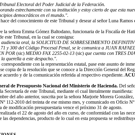
ribunal Electoral del Poder Judicial de la Federación.
borando estrechamente con su institución y estoy cierto de que esta nue
rincipios democráticos en el mundo.".
hace del conocimiento de este Tribunal y desear al señor Luna Ramos é
 la señora Emma Gómez Baltodano, funcionaria de la Fiscalía de Hatill
de este Tribunal, en la cual se consigna:
en audiencia oral, la SOLICITUD DE SOBRESEIMIENTO DEFINITIV
71 y 300 del Código Procesal Penal, se le comunica a JUAN
EN POR
(sic)
MEDIO FAX 2255-02-13
(sic)
que cuenta con TRES DI
a querella a este despacho.".
o correspondiente con la representación estatal, pase este asunto de inm
se copia de la resolución que se conoce a la Dirección General del Regi
te acuerdo y de la comunicación referida al respectivo expediente.
ACU
eneral de Presupuesto Nacional del Ministerio de Hacienda.
Del seño
 Secretaría de este Tribunal, mediante el cual literalmente manifiesta:
 del año anterior, suscrita por la señora Marjorie Morera González, 
n Nº 112-2010 del treinta de ese mismo mes, y comunicado en Oficio
ta de modificación presupuestaria vence el próximo 31 de agosto.
ealizada el 22 de agosto del año en curso, de conformidad con las nece
 de las dependencias, producto de lo cual en esta propuesta se redistribu
CIONES