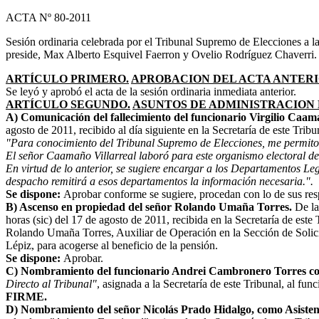
ACTA Nº 80-2011
Sesión ordinaria celebrada por el Tribunal Supremo de Elecciones a l
preside, Max Alberto Esquivel Faerron y Ovelio Rodríguez Chaverri.
ARTÍCULO PRIMERO.
APROBACION DEL ACTA ANTERI
Se leyó y aprobó el acta de la sesión ordinaria inmediata anterior.
ARTÍCULO SEGUNDO.
ASUNTOS DE ADMINISTRACION 
A) Comunicación del fallecimiento del funcionario Virgilio Caama
agosto de 2011, recibido al día siguiente en la Secretaría de este Tribu
"Para conocimiento del Tribunal Supremo de Elecciones, me permito 
El señor Caamaño Villarreal laboró para este organismo electoral des
En virtud de lo anterior, se sugiere encargar a los Departamentos Leg
despacho remitirá a esos departamentos la información necesaria.".
Se dispone:
Aprobar conforme se sugiere, procedan con lo de sus re
B) Ascenso en propiedad del señor Rolando Umaña Torres.
De la
horas (sic) del 17 de agosto de 2011, recibida en la Secretaría de est
Rolando Umaña Torres, Auxiliar de Operación en la Sección de Solicit
Lépiz, para acogerse al beneficio de la pensión.
Se dispone:
Aprobar.
C) Nombramiento del funcionario Andrei Cambronero Torres co
Directo al Tribunal"
, asignada a la Secretaría de este Tribunal, al fu
FIRME.
D) Nombramiento del señor Nicolás Prado Hidalgo, como Asistent