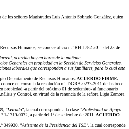
cia de los señores Magistrados Luis Antonio Sobrado González, quien
 Recursos Humanos, se conoce oficio n.° RH-1782-2011 del 23 de
larreal, ocurrido hoy en horas de la mañana.
vicios Generales en propiedad en la Sección de Servicios Generales.
ciones laborales que correspondan a sus familiares, para lo cual este
propio Departamento de Recursos Humanos.
ACUERDO FIRME.
se conoce en consulta la resolución n.° DGRA-0233-2011 de las trece
 en propiedad -a partir del próximo 01 de setiembre- al funcionario
álisis y Control, en virtud de la renuncia de la señora Ligia Zamora
89,
"Letrado"
, la cual corresponde a la clase
"Profesional de Apoyo
.º 1-1319-0032, a partir del 1º de setiembre de 2011.
ACUERDO
n.º 349930,
"Asistente de la Presidencia del TSE"
, la cual corresponde