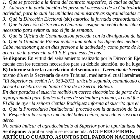
1. Que se proceda a la firma del contrato respectivo, el cual se adj
2. Autorizar la participación del personal necesario de la Contralor
actividad, para lo cual las unidades administrativas supraindicadas c
3. Qué la Dirección Electoral
(sic)
autorice la jornada extraordinaria
4. Que la Sección de Servicios Generales asigne un vehículo instituci
necesario para evitar su uso el fin de semana.
5. Que la Oficina de Comunicación proceda con la divulgación de l
6. Que la Unidad de Prensa realice una nota a los diferentes medios
Cabe mencionar que en días previos a la actividad y como parte de la 
acerca de la presencia del T.S.E. para esas fechas.".
Se dispone:
En virtud del señalamiento realizado por la Dirección Eje
cuenta con los recursos necesarios para su debida atención, no ha lug
B) Informe sobre la cancelación del seminario
"Gerencia de Servi
mismo día en la Secretaría de este Tribunal, mediante el cual literalme
"El Superior en sesión Nº. 053-2011, artículo segundo, comunicado e
School a celebrarse en Santa Cruz de la Sierra, Bolivia.
En días pasados el suscrito recibió un correo electrónico de parte d
reprogramado para finales del mes de setiembre próximo, lo cual fu
El día de ayer la señora Cerdas Rodríguez informa al suscrito que el 
a. Que la Proveeduría Institucional proceda con la anulación de la s
b. Respecto a la compra inicial del boleto aéreo, proceda el suscrito 
aéreo.
No omito indicar el agradecimiento al Superior por la oportunidad br
Se dispone:
Aprobar según se recomienda.
ACUERDO FIRME.
ARTÍCULO CUARTO.
ASUNTOS DEL PADRON NACIONA