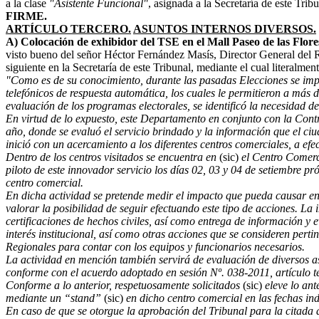
a la clase
"Asistente Funcional"
, asignada a la Secretaría de este Tri
FIRME.
ARTÍCULO TERCERO.
ASUNTOS INTERNOS DIVERSOS.
A) Colocación de exhibidor del TSE en el Mall Paseo de las Flore
visto bueno del señor Héctor Fernández Masís, Director General del R
siguiente en la Secretaría de este Tribunal, mediante el cual literalmen
"Como es de su conocimiento, durante las pasadas Elecciones se impl
telefónicos de respuesta automática, los cuales le permitieron a más
evaluación de los programas electorales, se identificó la necesidad d
En virtud de lo expuesto, este Departamento en conjunto con la Contral
año, donde se evaluó el servicio brindado y la información que el ci
inició con un acercamiento a los diferentes centros comerciales, a efect
Dentro de los centros visitados se encuentra en
(sic)
el Centro Comerci
piloto de este innovador servicio los días 02, 03 y 04 de setiembre p
centro comercial.
En dicha actividad se pretende medir el impacto que pueda causar en 
valorar la posibilidad de seguir efectuando este tipo de acciones. La 
certificaciones de hechos civiles, así como entrega de información y 
interés institucional, así como otras acciones que se consideren per
Regionales para contar con los equipos y funcionarios necesarios.
La actividad en mención también servirá de evaluación de diversos as
conforme con el acuerdo adoptado en sesión Nº. 038-2011, artículo
Conforme a lo anterior, respetuosamente solicitados
(sic)
eleve lo ant
mediante un “stand”
(sic)
en dicho centro comercial en las fechas in
En caso de que se otorgue la aprobación del Tribunal para la citada a