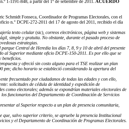
 n.º 1-1191-848, a partir del 1º de setiembre de 2011.
ACUERDO
ric Schmidt Fonseca, Coordinador de Programas Electorales, con el
oficio n.° DCPE-272-2011 del 17 de agosto del 2011, recibido el día
jería texto celular
(sic)
, correos electrónicos, página web y sistemas
ágil, simple y gratuita. No obstante, durante el pasado proceso de
ovedosas estrategias.
 parque Central de Heredia los días 7, 8, 9 y 10 de abril del presente
vado al Superior mediante oficio DCPE-150-2011. Es por ello que se
y beneficios.
propuesta y ofreció sin costo alguno para el TSE realizar un plan
:00 pm; dicho horario se estableció considerando la apertura del
mente frecuentado por ciudadanos de todas las edades y con ello,
mente: solicitudes de cédula de identidad y expedición de
viles como electorales; además se expondrían materiales electorales de
on los funcionarios del Departamento de Coordinación de Servicios
resentar al Superior respecto a un plan de presencia comunitaria,
 que, salvo superior criterio, se apruebe la presencia Institucional
ervicios y el Departamento de Coordinación de Programas Electorales.