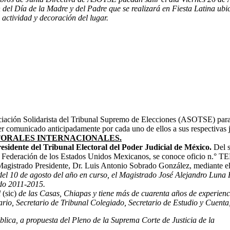
n del Día de la Madre y del Padre que se realizará en Fiesta Latina u
 actividad y decoración del lugar.
ciación Solidarista del Tribunal Supremo de Elecciones (ASOTSE) para qu
á ser comunicado anticipadamente por cada uno de ellos a sus respectivas
TORALES INTERNACIONALES.
idente del Tribunal Electoral del Poder Judicial de México.
Del s
e la Federación de los Estados Unidos Mexicanos, se conoce oficio n.
 Magistrado Presidente, Dr. Luis Antonio Sobrado González, mediante el 
el 10 de agosto del año en curso, el Magistrado José Alejandro Luna 
odo 2011-2015.
l
(sic)
de las Casas, Chiapas y tiene más de cuarenta años de experienci
tario, Secretario de Tribunal Colegiado, Secretario de Estudio y Cuenta
blica, a propuesta del Pleno de la Suprema Corte de Justicia de la