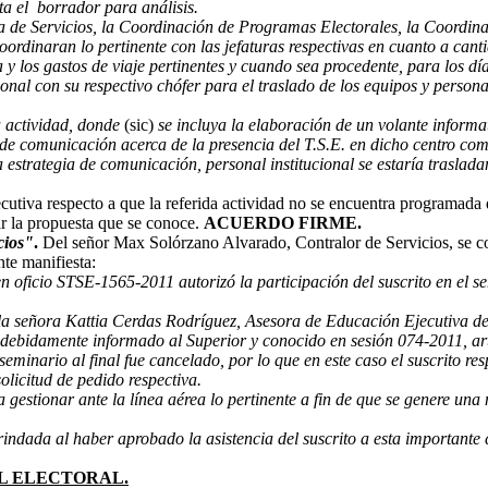
unta el borrador para análisis.
ía de Servicios, la Coordinación de Programas Electorales, la Coordina
oordinaran lo pertinente con las jefaturas respectivas en cuanto a cant
 y los gastos de viaje pertinentes y cuando sea procedente, para los dí
onal con su respectivo chófer para el traslado de los equipos y persona
a actividad, donde
(sic)
se incluya la elaboración de un volante informa
 de comunicación acerca de la presencia del T.S.E. en dicho centro co
estrategia de comunicación, personal institucional se estaría trasladan
cutiva respecto a que la referida actividad no se encuentra programada 
ar la propuesta que se conoce.
ACUERDO FIRME.
cios"
.
Del señor Max Solórzano Alvarado, Contralor de Servicios, se co
nte manifiesta:
n oficio STSE-1565-2011 autorizó la participación del suscrito en el
e la señora Kattia Cerdas Rodríguez, Asesora de Educación Ejecutiva de
e debidamente informado al Superior y conocido en sesión 074-2011, a
seminario al final fue cancelado, por lo que en este caso el suscrito r
olicitud de pedido respectiva.
a gestionar ante la línea aérea lo pertinente a fin de que se genere una
indada al haber aprobado la asistencia del suscrito a esta importante 
L ELECTORAL.