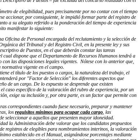
l Descriptivo de Puestos – fue excluida del concurso realizado con el
metro de elegibilidad, pues precisamente por no contar con el tiempo
e accionar, por consiguiente, le impidió formar parte del registro de
nto a su alegato referido a la ponderación del tiempo de experiencia
to manifestar lo siguiente:
a Oficina de Personal encargada del reclutamiento y la selección de
rgánica del Tribunal y del Registro Civil, en la presente ley y sus
criptivo de Puestos, en el que deberán constar las tareas
ey, el cual dispone que el Departamento de Recursos Humanos tendrá a
do con las disposiciones legales vigentes. Nótese con lo anterior que,
a normativa vigente en el campo.
 el título de los puestos o cargos, la naturaleza del trabajo, el
 entenderá por "Factor de Selección" los diferentes aspectos que
peño de un cargo. De lo expuesto se desprende que existen
l caso específico de la valoración del rubro de experiencia, por un
ión, exige su inclusión y, por otra parte, es un factor que permite con
turas correspondientes cuando fuese necesario, preparar y mantener
eas, los
requisitos mínimos para ocupar cada cargo
, las
in de seleccionar a aquellos que presenten mayor idoneidad.
eidad la Administración debe valorar que los candidatos propuestos
de registros de elegibles para nombramientos interinos, la valoración
mínimo establecido en el Manual, asignándose porcentajes mediante