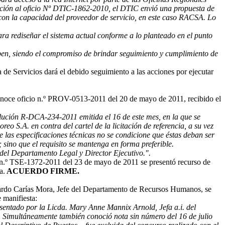
dición al oficio Nº DTIC-1862-2010, el DTIC envió una propuesta de
on la capacidad del proveedor de servicio, en este caso RACSA. Lo
ara rediseñar el sistema actual conforme a lo planteado en el punto
iben, siendo el compromiso de brindar seguimiento y cumplimiento de
 de Servicios dará el debido seguimiento a las acciones por ejecutar
onoce oficio n.º PROV-0513-2011 del 20 de mayo de 2011, recibido el
olución R-DCA-234-2011 emitida el 16 de este mes, en la que se
o S.A. en contra del cartel de la licitación de referencia, a su vez
e las especificaciones técnicas no se condicione que éstas deban ser
ino que el requisito se mantenga en forma preferible.
a del Departamento Legal y Director Ejecutivo.".
cio n.º TSE-1372-2011 del 23 de mayo de 2011 se presentó recurso de
a.
ACUERDO FIRME.
rdo Carías Mora, Jefe del Departamento de Recursos Humanos, se
 manifiesta:
sentado por la Licda. Mary Anne Mannix Arnold, Jefa a.i. del
. Simultáneamente también conoció nota sin número del 16 de julio