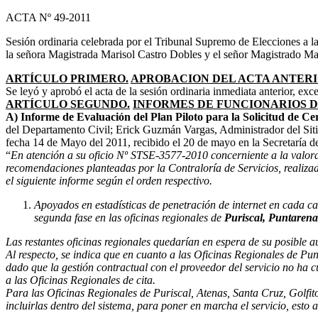
ACTA Nº 49-2011
Sesión ordinaria celebrada por el Tribunal Supremo de Elecciones a l
la señora Magistrada Marisol Castro Dobles y el señor Magistrado Ma
ARTÍCULO PRIMERO.
APROBACION DEL ACTA ANTERI
Se leyó y aprobó el acta de la sesión ordinaria inmediata anterior, e
ARTÍCULO SEGUNDO.
INFORMES DE FUNCIONARIOS D
A) Informe de Evaluación del Plan Piloto para la Solicitud de Cer
del Departamento Civil; Erick Guzmán Vargas, Administrador del Siti
fecha 14 de Mayo del 2011, recibido el 20 de mayo en la Secretaría del
“
En atención a su oficio Nº STSE-3577-2010 concerniente a la valorac
recomendaciones planteadas por la Contraloría de Servicios, realizad
el siguiente informe según el orden respectivo.
Apoyados en estadísticas de penetración de internet en cada can
segunda fase en las oficinas regionales de
Puriscal, Puntarena
Las restantes oficinas regionales quedarían en espera de su posible
Al respecto, se indica que en cuanto a las Oficinas Regionales de
Pun
dado que la gestión contractual con el proveedor del servicio no ha c
a las Oficinas Regionales de cita.
Para las Oficinas Regionales de Puriscal, Atenas, Santa Cruz, Golfito
incluirlas dentro del sistema, para poner en marcha el servicio, esto 