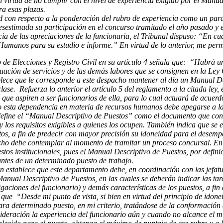
 virtud de no cumplir con el nivel de experiencia exigido por el Manua
ra esas plazas.
ad con respecto a la ponderación del rubro de experiencia como un pará
sestimada su participación en el concurso tramitado el año pasado y es
a de las apreciaciones de la funcionaria, el Tribunal dispuso: “En cua
manos para su estudio e informe.” En virtud de lo anterior, me permi
de Elecciones y Registro Civil en su artículo 4 señala que: “Habrá un
luación de servicios y de las demás labores que se consignen en la Ley O
ece que le corresponde a este despacho mantener al día un Manual Des
clase. Refuerza lo anterior el artículo 5 del reglamento a la citada l
os que aspiren a ser funcionarios de ella, para lo cual actuará de acuer
abo esta dependencia en materia de recursos humanos debe apegarse a l
efine el “Manual Descriptivo de Puestos” como el documento que contiene
s y los requisitos exigibles a quienes los ocupen. También indica que se
datos, a fin de predecir con mayor precisión su idoneidad para el desem
cho debe contemplar al momento de tramitar un proceso concursal. En e
tos institucionales, pues el Manual Descriptivo de Puestos, por definic
ntes de un determinado puesto de trabajo.
ión establece que este departamento debe, en coordinación con las jefa
Manual Descriptivo de Puestos, en las cuales se deberán indicar las tar
bligaciones del funcionario) y demás características de los puestos, a f
 que “Desde mi punto de vista, si bien en virtud del principio de idon
ra determinado puesto, en mi criterio, tratándose de la conformación 
ideración la experiencia del funcionario aún y cuando no alcance el 