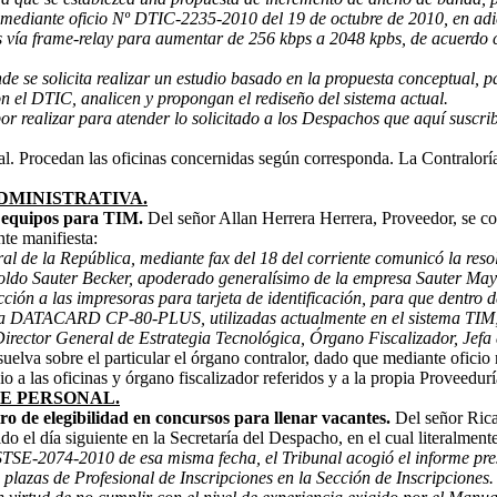
ue mediante oficio Nº DTIC-2235-2010 del 19 de octubre de 2010, en a
 vía frame-relay para aumentar de 256 kbps a 2048 kpbs, de acuerdo c
 se solicita realizar un estudio basado en la propuesta conceptual, p
on el DTIC, analicen y propongan el rediseño del sistema actual.
or realizar para atender lo solicitado a los Despachos que aquí suscr
al. Procedan las oficinas concernidas según corresponda. La Contraloría
DMINISTRATIVA.
e equipos para TIM.
Del señor Allan Herrera Herrera, Proveedor, se c
nte manifiesta:
al de la República, mediante fax del 18 del corriente comunicó la res
oldo Sauter Becker, apoderado generalísimo de la empresa Sauter Mayore
cción a las impresoras para tarjeta de identificación, para que dentro d
a DATACARD CP-80-PLUS, utilizadas actualmente en el sistema TIM; s
l Director General de Estrategia Tecnológica, Órgano Fiscalizador, Jef
resuelva sobre el particular el órgano contralor, dado que mediante ofi
io a las oficinas y órgano fiscalizador referidos y a la propia Proveedurí
E PERSONAL.
o de elegibilidad en concursos para llenar vacantes.
Del señor Rica
el día siguiente en la Secretaría del Despacho, en el cual literalmente
 STSE-2074-2010 de esa misma fecha, el Tribunal acogió el informe pre
plazas de Profesional de Inscripciones en la Sección de Inscripciones