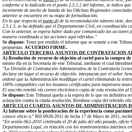
conforme a lo indicado en el punto 2.5.1.2 del informe, se indica q
incremento de ancho de banda de las Oficinas Regionales conectadas
anterior se encuentra en su etapa de formalización.
En lo que respecta al
punto d)
de la recomendación número siete, donde
2.5.1.3, se ha definido que el Departamento Civil, en coordinación c
Con lo anterior, se espera haber dado por comunicado las acciones p
manera coordinada a las acciones aquí referidas.”
Se dispone
: Tener por rendido el informe que se somete a este Tribun
propuestas.
ACUERDO FIRME.
ARTÍCULO TERCERO.
ASUNTOS DE CONTRATACION A
A) Resolución de recurso de objeción al cartel para la compra d
mismo día en la Secretaría de este Tribunal, mediante el cual literalme
"La División de Contratación Administrativa de la Contraloría Gener
declara sin lugar el recurso de objeción interpuesto por el señor Arn
ordenó que la Administración modifique el cartel eliminando la restri
100% compatibles con los insumos certificados para impresora marc
El suscrito remitió vía correo electrónico copia de esta resolución a
Se dispone:
Este Tribunal queda a la espera de lo que en definitiva 
aclaración contra la citada resolución. Remítase copia del referido ofic
ARTÍCULO CUARTO.
ASUNTOS DE ADMINISTRACION D
A) Informe sobre la ponderación de la experiencia como parámetr
conoce oficio n.° RH-0928-2011 de fecha 17 de Mayo de 2011, recibido 
“
En sesión 062-2010 celebrada el 20 de julio del año pasado, oficio
Departamento Legal, en relación con los nombramientos interinos en 