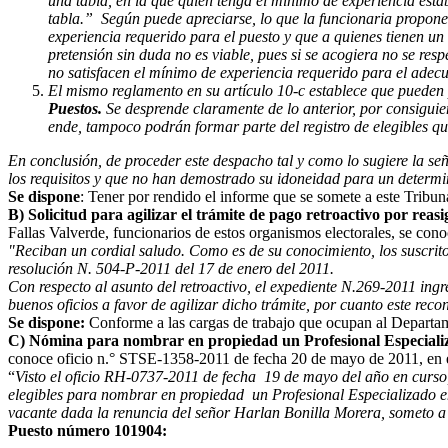
una tabla, en la que quien tenga el mínimo de experiencia est
tabla.” Según puede apreciarse, lo que la funcionaria propone
experiencia requerido para el puesto y que a quienes tienen un 
pretensión sin duda no es viable, pues si se acogiera no se res
no satisfacen el mínimo de experiencia requerido para el ade
El mismo reglamento en su artículo 10-c establece que pueden 
Puestos.
Se desprende claramente de lo anterior, por consigui
ende, tampoco podrán formar parte del registro de elegibles qu
En conclusión, de proceder este despacho tal y como lo sugiere la se
los requisitos y que no han demostrado su idoneidad para un determi
Se dispone
: Tener por rendido el informe que se somete a este Tribu
B) Solicitud para agilizar el trámite de pago retroactivo por reas
Fallas Valverde, funcionarios de estos organismos electorales, se cono
"Reciban un cordial saludo. Como es de su conocimiento, los suscrit
resolución N. 504-P-2011 del 17 de enero del 2011.
Con respecto al asunto del retroactivo, el expediente N.269-2011 ing
buenos oficios a favor de agilizar dicho trámite, por cuanto este reco
Se dispone:
Conforme a las cargas de trabajo que ocupan al Departame
C) Nómina para nombrar en propiedad un Profesional Especializa
conoce oficio n.° STSE-1358-2011 de fecha 20 de mayo de 2011, en el
“
Visto el oficio RH-0737-2011 de fecha 19 de mayo del año en curso
elegibles para nombrar en propiedad un Profesional Especializado 
vacante dada la renuncia del señor Harlan Bonilla Morera, someto a 
Puesto número 101904: