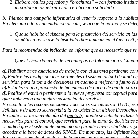
Elabore rótulos pequeños y “brochures” – con formato instituci
importancia de retirar cada certificación solicitada.
b. Plantee una campaña informativa al usuario respecto a la habilita
En atención a la recomendación de cita, se acoge la misma y se del
Que se habilite el sistema para la prestación del servicio en las
de público no se use la instalada directamente en el área civil 
Para la recomendación indicada, se informa que es necesario que se a
Que el Departamento de Tecnologías de Información y Comunica
a).
Habilitar otras estaciones de trabajo con el sistema pertinente conf
b).
Realice las modificaciones pertinentes al sistema actual de modo qu
servirían para la toma de decisiones en cuanto a mejorar a futuro el s
c).
Establezca una propuesta de incremento de ancho de banda para acce
d).
Realice el estudio pertinente a la nueva propuesta conceptual para
que conlleven a una mejora sustancial del servicio.
En cuanto a las recomendaciones y acciones solicitadas al DTIC, se 
Jefatura y de apoyo secretarial a la ya existente en dichos Despach
En tanto a la recomendación del
punto b),
donde se solicita realizar 
necesarios para el control, que servirían para la toma de decisiones e
se indicó que el sistema de momento no permite llevar estadísticas, y
acceder a la base de datos del SINCE. De momento, las Oficinas Regi
En lo concerniente al
punto c)
de la recomendación número siete, para