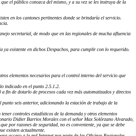
que el público conozca del mismo, y a su vez se les instruya de la
ten en los cantones pertinentes donde se brindaría el servicio.
ncia.
manejo secretarial, de modo que en las regionales de mucha afluencia
la ya existente en dichos Despachos, para cumplir con lo requerido.
tros elementos necesarios para el control interno del servicio que
o indicado en el punto 2.5.1.2.
3 a fin de dotarlo de procesos cada vez más automatizados y directos
 punto seis anterior, adicionando la estación de trabajo de la
 tener controles estadísticos de la demanda y otros elementos
ionario Didier Barrios Morales con el señor Max Solórzano Alvarado,
o que por razones de seguridad, no es conveniente, ya que se debe
ue existen actualmente.
ra acceso a la red Internet por parte de las Oficinas Regionales