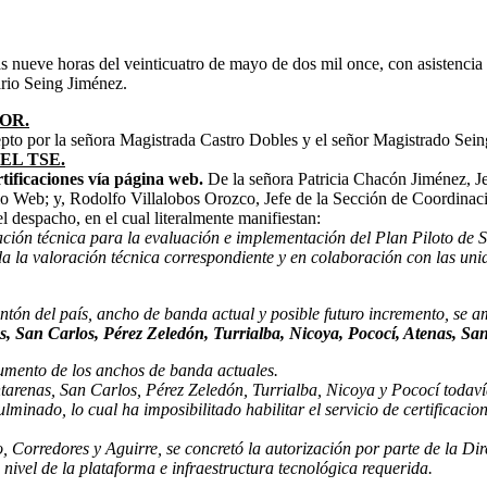
as nueve horas del veinticuatro de mayo de dos mil once, con asistenci
rio Seing Jiménez.
OR.
xcepto por la señora Magistrada Castro Dobles y el señor Magistrado Sei
EL TSE.
tificaciones vía página web.
De la señora Patricia Chacón Jiménez, J
o Web; y, Rodolfo Villalobos Orozco, Jefe de la Sección de Coordinac
 despacho, en el cual literalmente manifiestan:
ión técnica para la evaluación e implementación del Plan Piloto de Sol
a la valoración técnica correspondiente y en colaboración con las unid
tón del país, ancho de banda actual y posible futuro incremento, se ampl
s, San Carlos, Pérez Zeledón, Turrialba, Nicoya, Pococí, Atenas, San
 aumento de los anchos de banda actuales.
tarenas, San Carlos, Pérez Zeledón, Turrialba, Nicoya y Pococí
todaví
ulminado, lo cual ha imposibilitado habilitar el
servicio de certificacio
, Corredores y Aguirre, se concretó la autorización por parte de la Dir
a nivel de la plataforma e infraestructura tecnológica requerida.