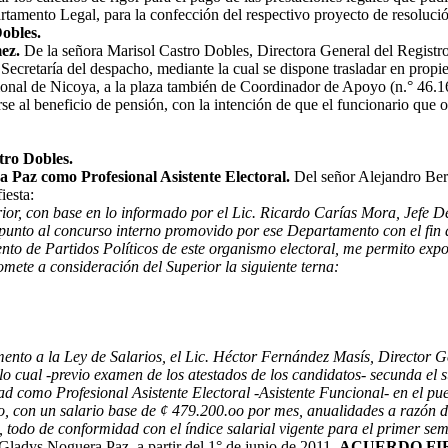
artamento Legal, para la confección del respectivo proyecto de resoluci
obles.
ez.
De la señora Marisol Castro Dobles, Directora General del Registr
ecretaría del despacho, mediante la cual se dispone trasladar en propied
onal de Nicoya, a la plaza también de Coordinador de Apoyo (n.° 46.1
al beneficio de pensión, con la intención de que el funcionario que ocu
tro Dobles.
 Paz como Profesional Asistente Electoral.
Del señor Alejandro Ber
iesta:
perior, con base en lo informado por el Lic. Ricardo Carías Mora, Jef
 punto al concurso interno promovido por ese Departamento con el fin 
nto de Partidos Políticos de este organismo electoral, me permito expo
omete a consideración del Superior la siguiente terna:
mento a la Ley de Salarios, el Lic. Héctor Fernández Masís, Director G
o cual -previo examen de los atestados de los candidatos- secunda el su
d como Profesional Asistente Electoral -Asistente Funcional- en el pu
nio, con un salario base de ¢ 479.200.oo por mes, anualidades a razó
al, todo de conformidad con el índice salarial vigente para el primer se
a Gladys Noguera Paz, a partir del 1° de junio de 2011.
ACUERDO FI