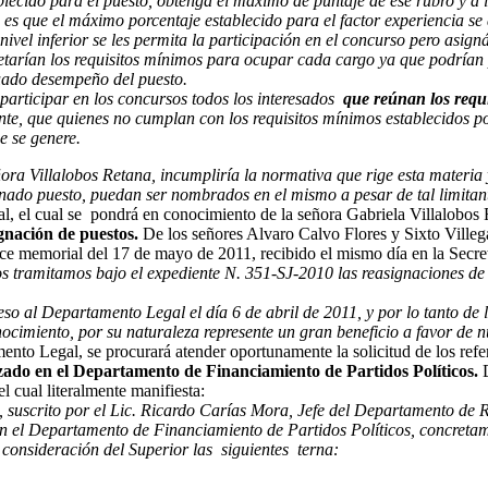
ablecido para el puesto, obtenga el máximo de puntaje de ese rubro y a
 es que el máximo porcentaje establecido para el factor experiencia s
nivel inferior se les permita la participación en el concurso pero asign
petarían los requisitos mínimos para ocupar cada cargo ya que podrían p
cuado desempeño del puesto.
participar en los concursos todos los interesados
que reúnan los requ
ente, que quienes no cumplan con los requisitos mínimos establecidos 
e se genere.
ñora Villalobos Retana, incumpliría la normativa que rige esta materi
nado puesto, puedan ser nombrados en el mismo a pesar de tal limitan
nal, el cual se pondrá en conocimiento de la señora Gabriela Villalobos
ignación de puestos.
De los señores Alvaro Calvo Flores y Sixto Villeg
ce memorial del 17 de mayo de 2011, recibido el mismo día en la Secreta
os tramitamos bajo el expediente N. 351-SJ-2010 las reasignaciones de
reso al Departamento Legal el día 6 de abril de 2011, y por lo tanto d
nocimiento, por su naturaleza represente un gran beneficio a favor de nu
nto Legal, se procurará atender oportunamente la solicitud de los refe
do en el Departamento de Financiamiento de Partidos Políticos.
D
 cual literalmente manifiesta:
, suscrito por el Lic. Ricardo Carías Mora, Jefe del Departamento d
en el Departamento de Financiamiento de Partidos Políticos, concret
consideración del Superior las siguientes terna: