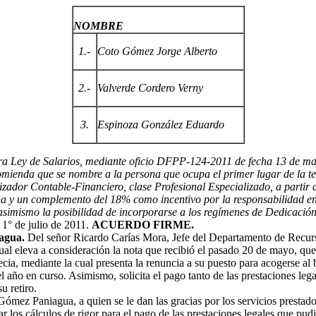
NOMBRE
1.-
Coto Gómez Jorge Alberto
2.-
Valverde Cordero Verny
3.
Espinoza González Eduardo
tra Ley de Salarios, mediante oficio DFPP-124-2011 de fecha 13 de ma
omienda que se nombre a la persona que ocupa el primer lugar de la te
ador Contable-Financiero, clase Profesional Especializado, a partir de
y un complemento del 18% como incentivo por la responsabilidad en el
 asimismo la posibilidad de incorporarse a los regímenes de Dedicación
 1° de julio de 2011.
ACUERDO FIRME.
agua.
Del señor Ricardo Carías Mora, Jefe del Departamento de Recur
cual eleva a consideración la nota que recibió el pasado 20 de mayo, q
ia, mediante la cual presenta la renuncia a su puesto para acogerse a
l año en curso. Asimismo, solicita el pago tanto de las prestaciones leg
u retiro.
Gómez Paniagua, a quien se le dan las gracias por los servicios prestado
r los cálculos de rigor para el pago de las prestaciones legales que pu