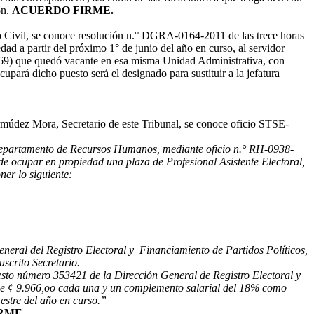
ón.
ACUERDO FIRME.
o Civil, se conoce resolución n.° DGRA-0164-2011 de las trece horas
ad a partir del próximo 1° de junio del año en curso, al servidor
69) que quedó vacante en esa misma Unidad Administrativa, con
pará dicho puesto será el designado para sustituir a la jefatura
múdez Mora, Secretario de este Tribunal, se conoce oficio STSE-
e Departamento de Recursos Humanos, mediante oficio n.° RH-0938-
de ocupar en propiedad una plaza de Profesional Asistente Electoral,
ner lo siguiente:
eneral del Registro Electoral y Financiamiento de Partidos Políticos,
scrito Secretario.
esto número 353421 de la Dirección General de Registro Electoral y
n de ¢ 9.966,oo cada una y un complemento salarial del 18% como
mestre del año en curso.”
RME.