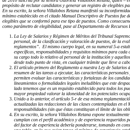
de 2010 suscrita por la señora Gabriela Villalobos Retana, quien – en
propósito de reclutar candidatos y generar un registro de elegibles pa
En su escrito, la señora Villalobos Retana manifestó su inconformid
mínimo establecido en el citado Manual Descriptivo de Puestos fue de
elegibles que se conformó para ese tipo de puestos. Como consecuenci
como parámetro de elegibilidad, pase al Departamento de Recursos Hu
La Ley de Salarios y Régimen de Méritos del Tribunal Supremo 
personal, de la clasificación y valoración de puestos, de la eva
reglamentos”. El mismo cuerpo legal, en su numeral 5-a establ
específicas, responsabilidades y requisitos mínimos para cada 
su cargo todo lo relativo al personal de la institución y aquell
desde todo punto de vista, en cualquier trámite que lleve a c
El artículo primero del Reglamento a nuestra Ley de Salarios d
resumen de las tareas a ejecutar, las características personale
permiten evaluar las características y fortalezas de los candi
lineamientos o formalidades legales ineludibles que este despa
lado tenemos que es un requisito establecido para todos los pues
mayor propiedad valorar la idoneidad de los potenciales ocupa
Unido a lo anterior, el artículo 5-r de esa misma reglamentac
actualizadas las redacciones de las clases contempladas en el 
responsabilidades (sin que éstas constituyan el límite de las o
En su escrito, la señora Villalobos Retana expone textualmente
cumplan con el perfil académico y de experiencia requeridos pa
del factor de experiencia debería ponderarse, tomando en cons