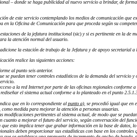
onal – donde se haga publicidad al nuevo servicio a brindar, de forma 
ción de este servicio contemplando los medios de comunicación que exis
ega en la Oficina de Comunicación para que proceda según su compete
 estaciones de la jefatura institucional
(sic)
y si es pertinente en la de 
para la atención normal del usuario.
dicione la estación de trabajo de la Jefatura y de apoyo secretarial a 
ción realice las siguientes acciones:
orme al punto seis anterior.
e se puedan tener controles estadísticos de la demanda del servicio y o
ervicio.
so a la red Internet por parte de las oficinas regionales conforme a l
 rediseñar el sistema actual conforme a lo planteado en el punto 2.5.1.
indica que en lo correspondiente al
punto a),
se procedió igual que en el
os, como medida para mejorar la atención a personas usuarias.
las modificaciones pertinentes al sistema actual, de modo que se puedan
n cuanto a mejorar el futuro del servicio,
según conversación del func
a que esto implica tener que grabar información en la base de datos, l
onales deben proporcionar sus estadísticas con base en los controles q
 que se establezca una propuesta de incremento de ancho de banda, pa