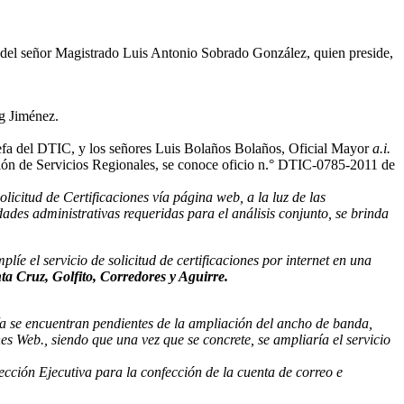
a del señor Magistrado Luis Antonio Sobrado González, quien preside,
ng Jiménez.
efa del DTIC, y los señores Luis Bolaños Bolaños, Oficial Mayor
a.i.
ión de Servicios Regionales, se conoce oficio n.° DTIC-0785-2011 de
icitud de Certificaciones vía página web, a la luz de las
ades administrativas requeridas para el análisis conjunto, se brinda
íe el servicio de solicitud de certificaciones por internet en una
ta Cruz, Golfito, Corredores y Aguirre.
a se encuentran pendientes de la ampliación del ancho de banda,
nes Web., siendo que una vez que se concrete, se ampliaría el servicio
ección Ejecutiva para la confección de la cuenta de correo e