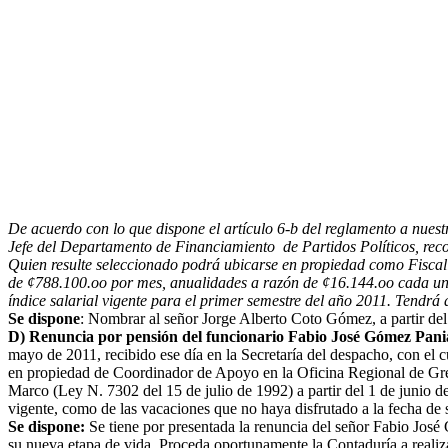
De acuerdo con lo que dispone el artículo 6-b del reglamento a nues
Jefe del Departamento de Financiamiento de Partidos Políticos, rec
Quien resulte seleccionado podrá ubicarse en propiedad como Fiscaliz
de ¢788.100.oo por mes, anualidades a razón de ¢16.144.oo cada una 
índice salarial vigente para el primer semestre del año 2011. Tendrá
Se dispone
: Nombrar al señor Jorge Alberto Coto Gómez, a partir del
D) Renuncia por pensión del funcionario Fabio José Gómez Pani
mayo de 2011, recibido ese día en la Secretaría del despacho, con el 
en propiedad de Coordinador de Apoyo en la Oficina Regional de Grec
Marco (Ley N. 7302 del 15 de julio de 1992) a partir del 1 de junio de
vigente, como de las vacaciones que no haya disfrutado a la fecha de s
Se dispone:
Se tiene por presentada la renuncia del señor Fabio José 
su nueva etapa de vida. Proceda oportunamente la Contaduría a realiza