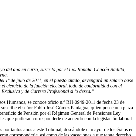
yo del año en curso, suscrito por el Lic. Ronald Chacón Badilla,
rna.
l 1º de julio de 2011, en el puesto citado, devengará un salario base
 ejercicio de la función electoral, todo de conformidad con el
 Exclusiva y de Carrera Profesional si lo desea.”
sos Humanos, se conoce oficio n.º RH-0949-2011 de fecha 23 de
ue suscribe el señor Fabio José Gómez Paniagua, quien posee una plaza
l beneficio de Pensión por el Régimen General de Pensiones Ley
ales que pudieran corresponderle de acuerdo con la legislación laboral
s por tantos años a este Tribunal, deseándole el mayor de los éxitos en
dieran corresponderle, así como de las vacaciones a que tenga derecho