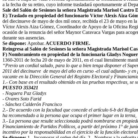
a la fecha de su retiro, cuyo informe trasladará oportunamente al Dep
Sale del Salón de Sesiones la señora Magistrada Marisol Castro D
E) Traslado en propiedad del funcionario Víctor Alexis Aiza Góm
del diecinueve de mayo de dos mil once, recibida el 23 de mayo en la S
Víctor Alexis Aiza Gómez, Coordinador de Apoyo de la Oficina Regi
ocasión de la renuncia del señor Maynor Caravaca Vargas para acogerse 
durante sus ausencias.
Se dispone:
Aprobar.
ACUERDO FIRME.
Reingresa al Salón de Sesiones la señora Magistrada Marisol Cas
F) Nombramiento en propiedad de la funcionaria Gladys Noguera
1360-2011 de fecha 20 de mayo de 2011, en el cual literalmente manif
“Previo un cordial saludo, para lo que a bien tenga disponer el Su
2011 del diecinueve de mayo del año en curso -el cual adjunto- y en
vacante en la Dirección General del Registro Electoral y Financiamie
1.- Con base en el resultado obtenido en las pruebas respectivas, se s
PUESTO 353421
- Noguera Paz Gladys
- Ovares Soto Farid
- Sánchez Calderón Francisco
2.- De acuerdo con la facultad que concede el artículo 6-b del Regla
ha recomendado a la persona que ocupa el primer lugar en la terna, l
3.- La persona que resulte seleccionada podrá nombrarse en propieda
Financiamiento de Partidos Políticos, a partir del próximo 1° de ju
incentivo por la responsabilidad en el ejercicio de la función elector
Se dispone:
1.- Incorporar al orden del día. 2.- Nombrar a la señorit