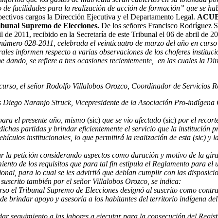
 de facilidades para la realización de acción de formación” que se habí
spectivos cargos la Dirección Ejecutiva y el Departamento Legal.
ACUE
ribunal Supremo de Elecciones.
De los señores Francisco Rodríguez Si
de 2011, recibido en la Secretaría de este Tribunal el 06 de abril de 20
 número 028-2011, celebrada el veinticuatro de marzo del año en cur
rales informen respecto a varias observaciones de los choferes instituci
ene dando, se refiere a tres ocasiones recientemente, en las cuales la D
rso, el señor Rodolfo Villalobos Orozco, Coordinador de Servicios Reg
 Diego Naranjo Struck, Vicepresidente de la Asociación Pro-indígena Qu
 para el presente año, mismo
(sic)
que se vio afectado
(sic)
por el recort
ichas partidas y brindar eficientemente el servicio que la institución p
los institucionales, lo que permitirá la realización de esta (sic) y la
r la petición considerando aspectos como duración y motivo de la gira,
ento de los requisitos que para tal fin estipula el Reglamento para el 
onal, para lo cual se les advirtió que debían cumplir con las disposici
scrito también por el señor Villalobos Orozco, se indica:
o el Tribunal Supremo de Elecciones designó al suscrito como contrapar
de brindar apoyo y asesoría a los habitantes del territorio indígena d
ar seguimiento a las labores a ejecutar para la consecución del Regist