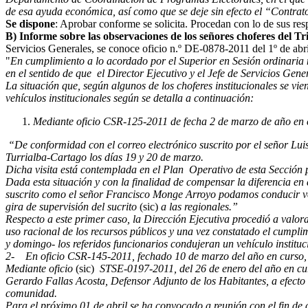
de esa ayuda económica, así como que se deje sin efecto el “Contrato
Se dispone
: Aprobar conforme se solicita. Procedan con lo de sus re
B) Informe sobre las observaciones de los señores choferes del T
Servicios Generales, se conoce oficio n.º DE-0878-2011 del 1º de abril 
"
En cumplimiento a lo acordado por el Superior en Sesión ordinaria
en el sentido de que el Director Ejecutivo y el Jefe de Servicios Gene
La situación que, según algunos de los choferes institucionales se vi
vehículos institucionales según se detalla a continuación:
Mediante oficio CSR-125-2011 de fecha 2 de marzo de año en cu
“De conformidad con el correo electrónico suscrito por el señor Luis
Turrialba-Cartago los días 19 y 20 de marzo.
Dicha visita está contemplada en el Plan Operativo de esta Sección
Dada esta situación y con la finalidad de compensar la diferencia en d
suscrito como el señor Francisco Monge Arroyo podamos conducir vehícu
gira de supervisión del sucrito
(sic)
a las regionales.”
Respecto a este primer caso, la Dirección Ejecutiva procedió a valora
uso racional de los recursos públicos y una vez constatado el cumplimi
y domingo- los referidos funcionarios condujeran un vehículo instituci
2- En oficio CSR-145-2011, fechado 10 de marzo del año en curso, su
Mediante oficio
(sic)
STSE-0197-2011, del 26 de enero del año en curs
Gerardo Fallas Acosta, Defensor Adjunto de los Habitantes, a efecto 
comunidad.
Para el próximo 01 de abril se ha convocado a reunión con el fin de d