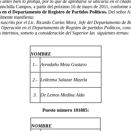
o antes bien lo prohija, por lo que de aprobarse se ubicaría en el cit
inchilla Campos, a partir del próximo 16 de mayo de 2011, conforme se
en el Departamento de Registro de Partidos Politicos.
Del señor Al
almente manifiesta:
o, suscrito por el Lic. Ricardo Carías Mora, Jefe del Departamento de
e Operación en el Departamento de Registro de partidos Políticos, c
nterinos, someto a consideración del Superior las siguientes ternas:
NOMBRE
1.-
Avendaño Meza Gustavo
2.-
Ledezma Salazar Mayela
3.
De Lemos Medina Aída
Puesto número 101885:
NOMBRE