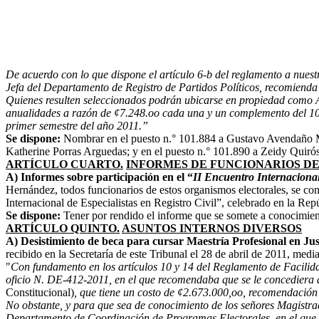
De acuerdo con lo que dispone el artículo 6-b del reglamento a nuest
Jefa del Departamento de Registro de Partidos Políticos, recomienda
Quienes resulten seleccionados podrán ubicarse en propiedad como Au
anualidades a razón de ¢7.248.oo cada una y un complemento del 10% c
primer semestre del año 2011.”
Se dispone:
Nombrar en el puesto n.° 101.884 a Gustavo Avendaño Me
Katherine Porras Arguedas; y en el puesto n.° 101.890 a Zeidy Quirós
ARTÍCULO CUARTO.
INFORMES DE FUNCIONARIOS D
A) Informes sobre participación en el “
II Encuentro Internacional 
Hernández, todos funcionarios de estos organismos electorales, se co
Internacional de Especialistas en Registro Civil”, celebrado en la Rep
Se dispone:
Tener por rendido el informe que se somete a conocimie
ARTÍCULO QUINTO.
ASUNTOS INTERNOS DIVERSOS
A
) Desistimiento de beca para cursar Maestría Profesional en Jus
recibido en la Secretaría de este Tribunal el 28 de abril de 2011, media
"
Con fundamento en los artículos 10 y 14 del Reglamento de Facilida
oficio N. DE-412-2011, en el que recomendaba que se le concediera a
Constitucional)
, que tiene un costo de ¢2.673.000,oo, recomendació
No obstante, y para que sea de conocimiento de los señores Magistrad
Departamento de Coordinación de Programas Electorales, en el que inf