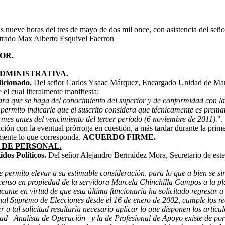
as nueve horas del tres de mayo de dos mil once, con asistencia del se
trado Max Alberto Esquivel Faerron
OR.
DMINISTRATIVA.
dicionado.
Del señor Carlos Ysaac Márquez, Encargado Unidad de Mante
 el cual literalmente manifiesta:
ara que se haga del conocimiento del superior y de conformidad con la 
mito indicarle que el suscrito considera que técnicamente es prematuro 
n mes antes del vencimiento del tercer período (6 noviembre de 2011).
".
relación con la eventual prórroga en cuestión, a más tardar durante la pr
amente lo que corresponda.
ACUERDO FIRME.
 DE PERSONAL.
dos Políticos.
Del señor Alejandro Bermúdez Mora, Secretario de este 
 permito elevar a su estimable consideración, para lo que a bien se sir
ascenso en propiedad de la servidora Marcela Chinchilla Campos a la
cante en virtud de que esta última funcionaria ha solicitado regresar
emo de Elecciones desde el 16 de enero de 2002, cumple los requis
 a tal solicitud resultaría necesario aplicar lo que disponen los artíc
dad –Analista de Operación– y la de Profesional de Apoyo existe de por