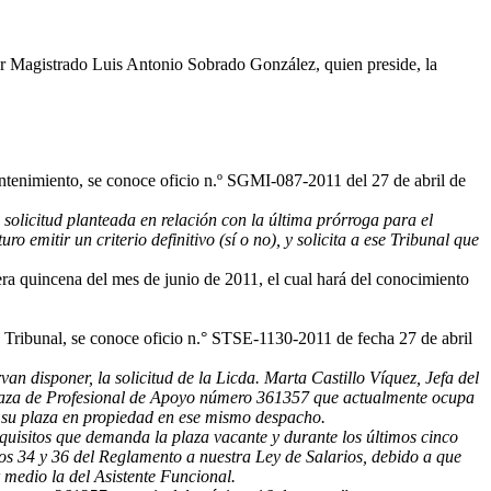
ñor Magistrado Luis Antonio Sobrado González, quien preside, la
nimiento, se conoce oficio n.º SGMI-087-2011 del 27 de abril de
solicitud planteada en relación con la última prórroga para el
emitir un criterio definitivo (sí o no), y solicita a ese Tribunal que
imera quincena del mes de junio de 2011, el cual hará del conocimiento
Tribunal, se conoce oficio n.° STSE-1130-2011 de fecha 27 de abril
van disponer, la solicitud de la Licda.
Marta Castillo Víquez, Jefa del
 plaza de Profesional de Apoyo número 361357 que actualmente ocupa
 a su plaza en propiedad en ese mismo despacho.
itos que demanda la plaza vacante y durante los últimos cinco
ulos 34 y 36 del Reglamento a nuestra Ley de Salarios, debido a que
 medio la del Asistente Funcional.