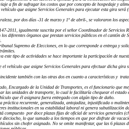
iaje a fin de sufragar los costos que por concepto de hospedaje y alim
 vehículo que asigne Servicios Generales para ejecutar esta gira será 
uraleza, por dos días -31 de marzo y 1º de abril-, se valoraron los aspe
-2011, igualmente suscrita por el señor Coordinador de Servicios Regi
 los diferentes órganos que prestan servicios públicos en el cantón de S
.
ibunal Supremo de Elecciones, en lo que corresponde a entrega y solici
trámites.
 este tipo de actividades se hace importante la participación de nues
e el vehículo que asigne Servicios Generales para efectuar dicha gira 
oincidente también con las otras dos en cuanto a características y trat
o, Encargado de la Unidad de Transportes, es el funcionario que mejor
ar las unidades de transporte, lo cual le facilitaría chequear el estado
hículo que él asignara fuera entregado con algún tipo de daño.
 práctica recurrente, generalizada, antojadiza, injustificada o malin
institucionales en su estabilidad laboral ni genera subutilización de e
á compuesto por doce plazas fijas de oficial de servicios generales (c
 de dieciocho, lo que sumado a los tiempos en que por disfrute de vaca
culos sin chofer asignado. No se omite manifestar, que las 6 plazas de
iones públicas.