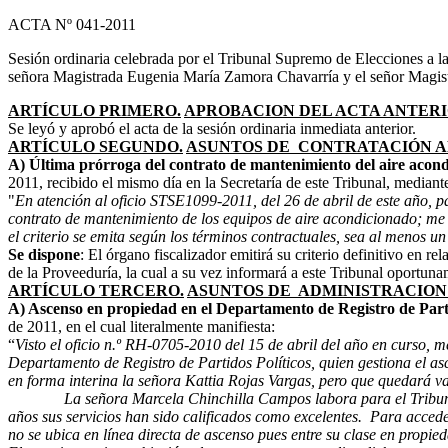
ACTA Nº 041-2011
Sesión ordinaria celebrada por el Tribunal Supremo de Elecciones a l
señora Magistrada Eugenia María Zamora Chavarría y el señor Magis
ARTÍCULO PRIMERO.
APROBACION DEL ACTA ANTERI
Se leyó y aprobó el acta de la sesión ordinaria inmediata anterior.
ARTÍCULO SEGUNDO.
ASUNTOS DE CONTRATACIÓN A
A) Última prórroga del contrato de mantenimiento del aire acon
2011, recibido el mismo día en la Secretaría de este Tribunal, mediante
"
En atención al oficio STSE1099-2011, del 26 de abril de este año, p
contrato de mantenimiento de los equipos de aire acondicionado; me per
el criterio se emita según los términos contractuales, sea al menos u
Se dispone
: El órgano fiscalizador emitirá su criterio definitivo en 
de la Proveeduría, la cual a su vez informará a este Tribunal oportun
ARTÍCULO TERCERO.
ASUNTOS DE ADMINISTRACION
A) Ascenso en propiedad en el Departamento de Registro de Parti
de 2011, en el cual literalmente manifiesta:
“
Visto el oficio n.º RH-0705-2010 del 15 de abril del año en curso, me
Departamento de Registro de Partidos Políticos
, quien gestiona el 
en forma interina la señora Kattia Rojas Vargas, pero que quedará va
La señora Marcela Chinchilla Campos labora para el Tribunal Supr
años sus servicios han sido calificados como excelentes. Para acceder
no se ubica en línea directa de ascenso pues entre su clase en propie