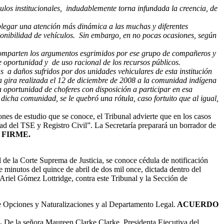
culos institucionales, indudablemente torna infundada la creencia, de
splegar una atención más dinámica a las muchas y diferentes
ponibilidad de vehículos. Sin embargo, en no pocas ocasiones, según
e comparten los argumentos esgrimidos por ese grupo de compañeros y
e oportunidad y de uso racional de los recursos públicos.
s a daños sufridos por dos unidades vehiculares de esta institución
a gira realizada el 12 de diciembre de 2008 a la comunidad indígena
sa oportunidad de choferes con disposición a participar en esa
dicha comunidad, se le quebró una rótula, caso fortuito que al igual,
iones de estudio que se conoce, el Tribunal advierte que en los casos
dad del TSE y Registro Civil”. La Secretaría preparará un borrador de
 FIRME
.
 de la Corte Suprema de Justicia, se conoce cédula de notificación
ve minutos del quince de abril de dos mil once, dictada dentro del
Ariel Gómez Lottridge, contra este Tribunal y la Sección de
de Opciones y Naturalizaciones y al Departamento Legal.
ACUERDO
l.
De la señora Maureen Clarke Clarke, Presidenta Ejecutiva del