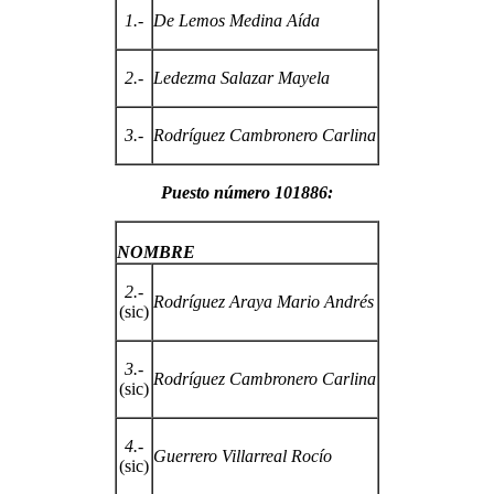
1.-
De Lemos Medina Aída
2.-
Ledezma Salazar Mayela
3.-
Rodríguez Cambronero Carlina
Puesto número 101886:
NOMBRE
2.-
Rodríguez Araya Mario Andrés
(sic)
3.-
Rodríguez Cambronero Carlina
(sic)
4.-
Guerrero Villarreal Rocío
(sic)