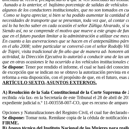
Aunado a lo anterior, el bajísimo porcentaje de salidas de vehículos 
algunos de los conductores institucionales, que no son tomados en cu
Como se logra apreciar, si bien se ha podido aumentar la cantidad d
necesidades de transporte que se presentan, toda vez que, al contar
así lo ha hecho saber en cada ocasión el señor Zúñiga Alvarado, sí se
Siendo así, no se comprende el motivo que mueve a este grupo de fun
que en el futuro puedan limitar a la administración a utilizar ese m
En cuanto a las aseveraciones que se hacen en el antepenúltimo párraf
en el año 2008; sobre particular se conversó con el señor Rodolfo V
de Tsipiri, visita tradicional de fin año que de manera ad- honoren a
actividad, la Dirección Ejecutiva lo autorizó a conducir una de las u
que en otras ocasiones le ha ocurrido a los vehículos institucionales
Se dispone
: Tener por rendido el informe, el cual se hará del conocim
de excepción que se indican no se obtuvo la autorización prevista en e
reforma a esta disposición, con el propósito de que, en el futuro, esas
ARTÍCULO SEXTO.
ASUNTOS EXTERNOS.
A) Resolución de la Sala Constitucional de la Corte Suprema de 
recibida -vía fax- en la Secretaría de este Tribunal el 28 de abril de 
expediente judicial n.º 11-003558-007-CO, que es recurso de amparo i
Opciones y Naturalizaciones del Registro Civil, el cual fue declarado 
Se dispone:
Tomar nota. Remítase copia de la cédula de notificación 
FIRME.
B) Apoyo técnico del Instituto Nacional de las Mujeres para reali