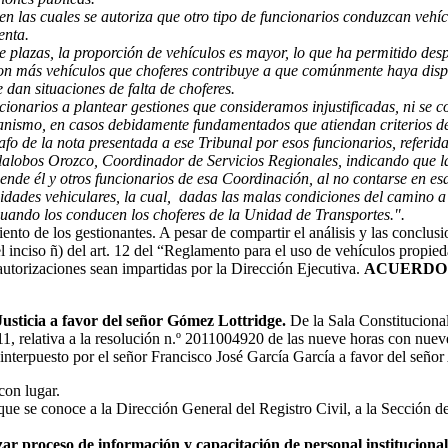
en las cuales se autoriza que otro tipo de funcionarios conduzcan vehí
enta.
e plazas, la proporción de vehículos es mayor, lo que ha permitido de
 con más vehículos que choferes contribuye a que comúnmente haya dis
 dan situaciones de falta de choferes.
cionarios a plantear gestiones que consideramos injustificadas, ni s
ecanismo, en casos debidamente fundamentados que atiendan criterios d
o de la nota presentada a ese Tribunal por esos funcionarios, referida
illalobos Orozco, Coordinador de Servicios Regionales, indicando que l
tiende él y otros funcionarios de esa Coordinación, al no contarse en e
nidades vehiculares, la cual, dadas las malas condiciones del camino a 
 cuando los conducen los choferes de la Unidad de Transportes.
".
iento de los gestionantes. A pesar de compartir el análisis y las conclus
l inciso ñ) del art. 12 del “Reglamento para el uso de vehículos propie
 autorizaciones sean impartidas por la Dirección Ejecutiva.
ACUERDO
Justicia a favor del señor Gómez Lottridge.
De la Sala Constitucional
2011, relativa a la resolución n.º 2011004920 de las nueve horas con nue
nterpuesto por el señor Francisco José García García a favor del señor 
con lugar.
que se conoce a la Dirección General del Registro Civil, a la Sección 
zar proceso de información y capacitación de personal instituciona