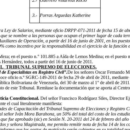
2.-
Guerrero Villarreal Rocío
3.-
Porras Arguedas Katherine
ra Ley de Salarios, mediante oficio DRPP-071-2011 de fecha 15 de abri
 que se nombre a las personas que ocupan el primer lugar de cada ter
xiliares de Operación, a partir del 16 de junio de 2001, en los puest
omo incentivo por la responsabilidad en el ejercicio de la función ele
za; en el puesto n.° 101.885 a Aída de Lemos Medina; en el puesto n
 Hernández, todos a partir del 16 de junio de 2011.
EL TRIBUNAL SUPREMO DE ELECCIONES.
de Especialistas en Registro Civil”.
De los señores Oscar Fernando M
noce oficio n.º SGRC-149-2011 de fecha 29 de abril de 2011, mediante el
ública Bolivariana de Venezuela, del 30 de marzo al 1° de abril de 2011
nto de este Tribunal. Remítase la documentación que se aporta al Cen
ticia Constitucional.
Del señor Francisco Rodríguez Siles, Director Ej
nte el cual literalmente manifiesta:
des de Capacitación del Tribunal Supremo de Elecciones y Registro Civi
l señor Iván Mora Barahona, un 50% del total del costo de los estudio
n que fue aprobado
(sic)
en Sesión N. 20-2011 del 24 de febrero del año
os y señora Magistrada, me permito remitir nota de fecha 14 de los co
orma que los gastos de matrícula serán cubiertos en su totalidad por 