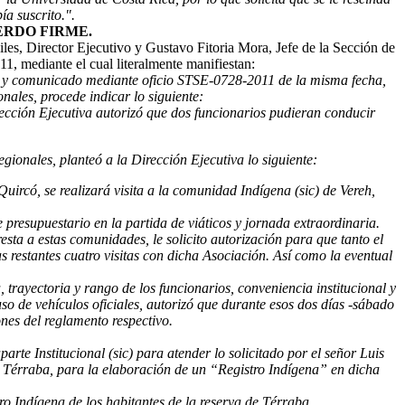
a suscrito.".
RDO FIRME.
les, Director Ejecutivo y Gustavo Fitoria Mora, Jefe de la Sección de
11, mediante el cual literalmente manifiestan:
so y comunicado mediante oficio STSE-0728-2011 de la misma fecha,
onales, procede indicar lo siguiente:
irección Ejecutiva autorizó que dos funcionarios pudieran conducir
ionales, planteó a la Dirección Ejecutiva lo siguiente:
ircó, se realizará visita a la comunidad Indígena (sic) de Vereh,
e presupuestario en la partida de viáticos y jornada extraordinaria.
resta a estas comunidades, le solicito autorización para que tanto el
s restantes cuatro visitas con dicha Asociación. Así como la eventual
 trayectoria y rango de los funcionarios, conveniencia institucional y
uso de vehículos oficiales, autorizó que durante esos dos días -sábado
ones del reglamento respectivo.
te Institucional (sic) para atender lo solicitado por el señor Luis
el Térraba, para la elaboración de un “Registro Indígena” en dicha
ro Indígena de los habitantes de la reserva de Térraba.