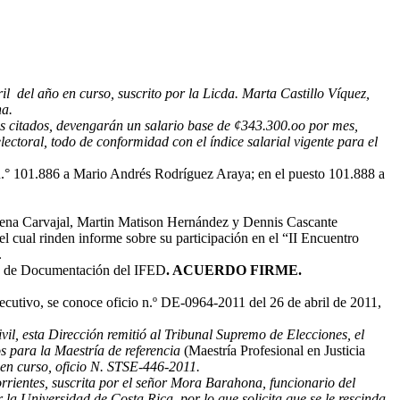
l del año en curso, suscrito por la Licda. Marta Castillo Víquez,
na.
os citados, devengarán un salario base de ¢343.300.oo por mes,
ctoral, todo de conformidad con el índice salarial vigente para el
.° 101.886 a Mario Andrés Rodríguez Araya; en el puesto 101.888 a
ena Carvajal, Martin Matison Hernández y Dennis Cascante
 cual rinden informe sobre su participación en el “II Encuentro
.
tro de Documentación del IFED
. ACUERDO FIRME.
ecutivo, se conoce oficio n.º DE-0964-2011 del 26 de abril de 2011,
l, esta Dirección remitió al Tribunal Supremo de Elecciones, el
s para la Maestría de referencia
(Maestría Profesional en Justicia
 en curso, oficio N. STSE-446-2011.
rrientes, suscrita por el señor Mora Barahona, funcionario del
la Universidad de Costa Rica, por lo que solicita que se le rescinda