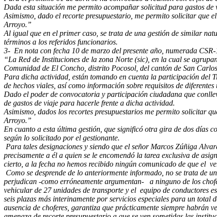
Dada esta situación me permito acompañar solicitud para gastos de v
Asimismo, dado el recorte presupuestario, me permito solicitar que el
Arroyo.”
Al igual que en el primer caso, se trata de una gestión de similar nat
términos a los referidos funcionarios.
3- En nota con fecha 10 de marzo del presente año, numerada CSR-147
“La Red de Instituciones de la zona Norte (sic), en la cual se agrupan
Comunidad de El Concho, distrito Pocosol, del cantón de San Carlos
Para dicha actividad, están tomando en cuenta la participación del Tr
de hechos viales, así como información sobre requisitos de diferentes 
Dado el poder de convocatoria y participación ciudadana que conlleva
de gastos de viaje para hacerle frente a dicha actividad.
Asimismo, dados los recortes presupuestarios me permito solicitar qu
Arroyo.”
En cuanto a esta última gestión, que significó otra gira de dos días c
según lo solicitado por el gestionante.
Para tales designaciones y siendo que el señor Marcos Zúñiga Alvarad
precisamente a él a quien se le encomendó la tarea exclusiva de asign
cierto, a la fecha no hemos recibido ningún comunicado de que el ve
Como se desprende de lo anteriormente informado, no se trata de una
perjudican -como erróneamente argumentan- a ninguno de los choferes 
vehicular de 27 unidades de transporte y el equipo de conductores est
seis plazas más interinamente por servicios especiales para un total
ausencia de choferes, garantiza que prácticamente siempre habrán vehí
amenaza de recorte presupuestario a que se ven sometidas las instituc