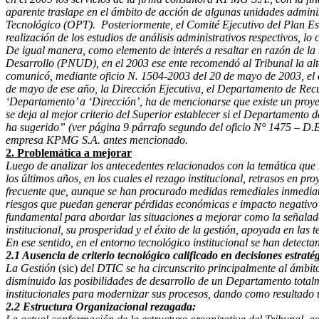
aparente traslape en el ámbito de acción de algunas unidades admini
Tecnológico (OPT). Posteriormente, el Comité Ejecutivo del Plan Estr
realización de los estudios de análisis administrativos respectivos, l
De igual manera, como elemento de interés a resaltar en razón de l
Desarrollo (PNUD), en el 2003 ese ente recomendó al Tribunal la al
comunicó, mediante oficio N. 1504-2003 del 20 de mayo de 2003, el 
de mayo de ese año, la Dirección Ejecutiva, el Departamento de Recu
‘Departamento’ a ‘Dirección’, ha de mencionarse que existe un proyect
se deja al mejor criterio del Superior establecer si el Departamento 
ha sugerido” (ver página 9 párrafo segundo del oficio N° 1475 – D.E.
empresa KPMG S.A. antes mencionado.
2. Problemática a mejorar
Luego de analizar los antecedentes relacionados con la temática que 
los últimos años, en los cuales el rezago institucional, retrasos en p
frecuente que, aunque se han procurado medidas remediales inmediatas
riesgos que puedan generar pérdidas económicas e impacto negativo en
fundamental para abordar las situaciones a mejorar como la señalad
institucional, su prosperidad y el éxito de la gestión, apoyada en las
En ese sentido, en el entorno tecnológico institucional se han detect
2.1 Ausencia de criterio tecnológico calificado en decisiones estraté
La Gestión
(sic)
del DTIC se ha circunscrito principalmente al ámbito
disminuido las posibilidades de desarrollo de un Departamento total
institucionales para modernizar sus procesos, dando como resultado u
2.2 Estructura Organizacional rezagada: