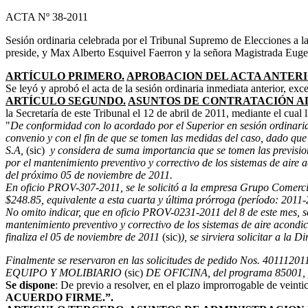
ACTA Nº 38-2011
Sesión ordinaria celebrada por el Tribunal Supremo de Elecciones a la
preside, y Max Alberto Esquivel Faerron y la señora Magistrada Eug
ARTÍCULO PRIMERO.
APROBACION DEL ACTA ANTERI
Se leyó y aprobó el acta de la sesión ordinaria inmediata anterior, ex
ARTÍCULO SEGUNDO.
ASUNTOS DE CONTRATACIÓN A
la Secretaría de este Tribunal el 12 de abril de 2011, mediante el cual 
"
De conformidad con lo acordado por el Superior en sesión ordinar
convenio y con el fin de que se tomen las medidas del caso, dado qu
S.A,
(sic)
y considera de suma importancia que se tomen las prevision
por el mantenimiento preventivo y correctivo de los sistemas de aire 
del próximo 05 de noviembre de 2011.
En oficio PROV-307-2011, se le solicitó a la empresa Grupo Comerci
$248.85, equivalente a esta cuarta y última prórroga (período: 2011
No omito indicar, que en oficio PROV-0231-2011 del 8 de este mes, s
mantenimiento preventivo y correctivo de los sistemas de aire acondi
finaliza el 05 de noviembre de 2011
(sic)
), se sirviera solicitar a la 
Finalmente se reservaron en las solicitudes de pedido Nos. 401
EQUIPO Y MOLIBIARIO
(sic)
DE OFICINA, del programa 85001, pa
Se dispone
: De previo a resolver, en el plazo improrrogable de veintic
ACUERDO FIRME.”.