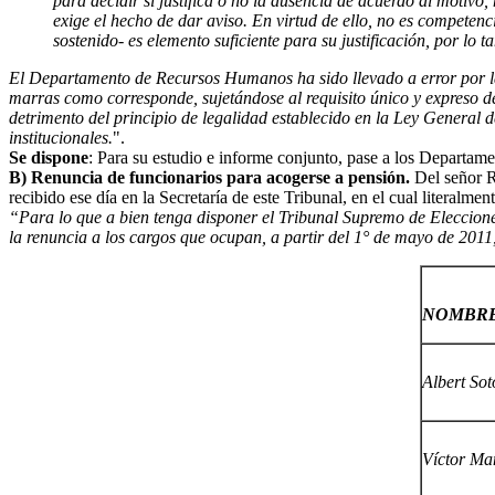
para decidir si justifica o no la ausencia de acuerdo al motivo
exige el hecho de dar aviso. En virtud de ello, no es competenc
sostenido- es elemento suficiente para su justificación, por lo
El Departamento de Recursos Humanos ha sido llevado a error por la 
marras como corresponde, sujetándose al requisito único y expreso de
detrimento del principio de legalidad establecido en la Ley General 
institucionales.
".
Se dispone
: Para su estudio e informe conjunto, pase a los Depart
B) Renuncia de funcionarios para acogerse a pensión.
Del señor R
recibido ese día en la Secretaría de este Tribunal, en el cual literalmen
“
Para lo que a bien tenga disponer el Tribunal Supremo de Eleccione
la renuncia a los cargos que ocupan, a partir del 1° de mayo de 201
NOMBRE
Albert Sot
Víctor Ma