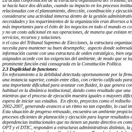
La actual conformación de la estructura organizativa del Tribunal, as
se hacía hace dos décadas, cuando su impacto en los procesos instituc
relacionadas con el planeamiento, dirección, coordinación y ejecución 
considerarse una actividad inmersa dentro de la gestión administrati
necesidades y los requerimientos de la organización eran diversos a l
más importantes para el éxito de los negocios en todo el mundo es co
y no un costo adicional en sus operaciones, de manera que existan res
servicios, recursos y soluciones.
n el caso del Tribunal Supremo de Elecciones, la estructura organizac
necesita para mantener su buen desempeño; aspecto donde sobresale u
información cuente con una estructura de orden estratégico, bien o
asignados acorde con las exigencias del ambiente, de modo que se l
prominente función está consagrada en la Constitución Política.
2.3 Duplicidad de funciones:
En reforzamiento a la debilidad detectada oportunamente por la fir
una instancia superior, común entre ellas, con criterio calificado para
una importante dificultad para avanzar con fluidez, lo que genera com
habitual en la dinámica institucional, dando como resultado que una s
mientras que el proceso de ejecución muestra iguales o mayores dific
espera de iniciar sus estudios. En efecto, proyectos como el rediseño 
2002-2007, generando avances a un ritmo no tan expedito, lo cual imp
Esta situación de progreso retrasado, encuentra un ambiente propici
procesos eficientes de planeación y ejecución para lograr resultados 
dependencias institucionales que no tienen un punto directivo en común
OPT y el DTIC, responden a estructuras administrativas distintas, la