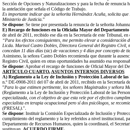
Sección de Opciones y Naturalizaciones y para la fecha de renuncia h
la antelación que señala el Código de Trabajo.
Es importante indicar que la señorita Hernández Acuña, solicita que 
Ministerio de Justicia.
”
Se dispone
: Se tiene por presentada la renuncia de la señorita Joha
E) Recargo de funciones en la Oficialía Mayor del Departamento
de abril de 2011, recibido ese día en la Secretaría de este Tribunal, en 
“
Para los efectos consiguientes, me permito elevar a consideración 
Licda. Marisol Castro Dobles, Directora General del Registro Civil,
concedan 11 días días
(sic)
de vacaciones y 4 días por concepto de ti
Asimismo, la señora Castro Dobles recomienda que durante la ausenci
Registro Civil, quien en otras oportunidades ha asumido esa responsab
Se dispone
: Aprobar el recargo de funciones de Oficial Mayor del De
ARTÍCULO CUARTO.
ASUNTOS INTERNOS DIVERSOS
A) Reglamento a la Ley de Inclusión y Protección Laboral de las
n.º DE-0908-2011 del 07 de abril de 2011, recibido en la Secretaría de 
"
Para lo que estimen pertinente, los señores Magistrados y señora Ma
(Reglamento a la Ley de Inclusión y Protección Laboral de las Person
especializada, con el objetivo de que esta vele por el efectivo cumpli
especialista en terapia ocupacional pero sí dos psicólogos, se reco
(PRESAL).
".
Se dispone
: Instituir la Comisión Especializada de Inclusión y Protec
cumplimiento del reglamento y la ley referidos a nivel institucional, p
Departamento de Recursos Humanos, quien la coordinará, el Secretari
sustituyan.
ACUERDO FIRME.