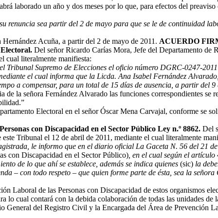
abrá laborado un año y dos meses por lo que, para efectos del preaviso
su renuncia sea partir del 2 de mayo para que se le de continuidad lab
nna Hernández Acuña, a partir del 2 de mayo de 2011.
ACUERDO FIR
 Electoral.
Del señor Ricardo Carías Mora, Jefe del Departamento de 
el cual literalmente manifiesta:
del Tribunal Supremo de Elecciones el oficio número DGRC-0247-2011 re
mediante el cual informa que la Licda. Ana Isabel Fernández Alvarado, 
empo a compensar, para un total de 15 días de ausencia, a partir del 9
a de la señora Fernández Alvarado las funciones correspondientes se re
ilidad.”
partamento Electoral en el señor Óscar Mena Carvajal, conforme se sol
 Personas con Discapacidad en el Sector Público Ley n.º 8862.
Del s
este Tribunal el 12 de abril de 2011, mediante el cual literalmente mani
gistrada, le informo que en el diario oficial La Gaceta N. 56 del 21 d
as con Discapacidad en el Sector Público)
, en el cual según el artícul
miento de lo que ahí se establece, además se indica quienes
(sic)
la deben
mienda – con todo respeto – que quien forme parte de ésta, sea la seño
ción Laboral de las Personas con Discapacidad de estos organismos electo
ara lo cual contará con la debida colaboración de todas las unidades de l
o General del Registro Civil y la Encargada del Área de Prevención La