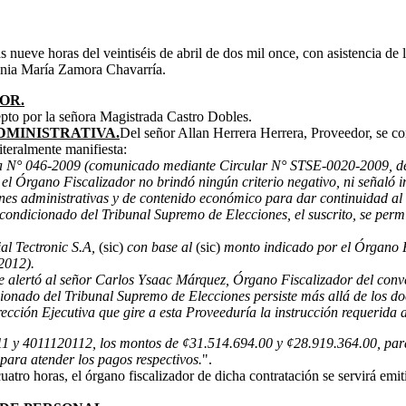
s nueve horas del veintiséis de abril de dos mil once, con asistencia 
enia María Zamora Chavarría.
OR.
cepto por la señora Magistrada Castro Dobles.
DMINISTRATIVA.
Del señor Allan Herrera Herrera, Proveedor, se c
literalmente manifiesta:
ia N° 046-2009 (comunicado mediante Circular N° STSE-0020-2009, del 
e el Órgano Fiscalizador no brindó ningún criterio negativo, ni señal
es administrativas y de contenido económico para dar continuidad al s
acondicionado del Tribunal Supremo de Elecciones, el suscrito, se permi
al Tectronic S.A,
(sic)
con base al
(sic)
monto indicado por el Órgano Fi
-2012).
e alertó al señor Carlos Ysaac Márquez, Órgano Fiscalizador del conven
cionado del Tribunal Supremo de Elecciones persiste más allá de los do
Dirección Ejecutiva que gire a esta Proveeduría la instrucción requerida 
1120111 y 4011120112, los montos de ¢31.514.694.00 y ¢28.919.364
ra atender los pagos respectivos.
".
uatro horas, el órgano fiscalizador de dicha contratación se servirá emit