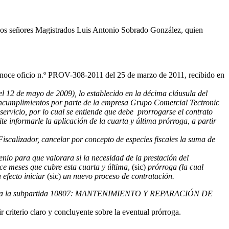
de los señores Magistrados Luis Antonio Sobrado González, quien
onoce oficio n.º PROV-308-2011 del 25 de marzo de 2011, recibido en
12 de mayo de 2009), lo establecido en la décima cláusula del
ó incumplimientos por parte de la empresa Grupo Comercial Tectronic
ervicio, por lo cual se entiende que debe prorrogarse el contrato
te informarle la aplicación de la cuarta y última prórroga, a partir
scalizador, cancelar por concepto de especies fiscales la suma de
io para que valorara si la necesidad de la prestación del
ce meses que cubre esta cuarta y última
, (sic)
prórroga (la cual
a efecto iniciar
(sic)
un nuevo proceso de contratación.
.00, para la subpartida 10807: MANTENIMIENTO Y REPARACIÓN DE
ir criterio claro y concluyente sobre la eventual prórroga.