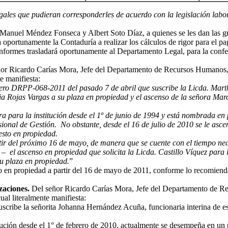
legales que pudieran corresponderles de acuerdo con la legislación lab
r Manuel Méndez Fonseca y Albert Soto Díaz, a quienes se les dan las gra
 oportunamente la Contaduría a realizar los cálculos de rigor para el pa
 informes trasladará oportunamente al Departamento Legal, para la confe
ñor Ricardo Carías Mora, Jefe del Departamento de Recursos Humanos, 
te manifiesta:
úmero DRPP-068-2011 del pasado 7 de abril que suscribe la Licda. Mart
attia Rojas Vargas a su plaza en propiedad y el ascenso de la señora Ma
ra para la institución desde el 1º de junio de 1994 y está nombrada e
ional de Gestión. No obstante, desde el 16 de julio de 2010 se le asc
esto en propiedad.
rtir del próximo 16 de mayo, de manera que se cuente con el tiempo ne
 – el ascenso en propiedad que solicita la Licda. Castillo Víquez para
su plaza en propiedad.
”
esto en propiedad a partir del 16 de mayo de 2011, conforme lo recomie
zaciones.
Del señor Ricardo Carías Mora, Jefe del Departamento de R
cual literalmente manifiesta:
uscribe la señorita Johanna Hernández Acuña, funcionaria interina de es
ución desde el 1° de febrero de 2010, actualmente se desempeña en un 