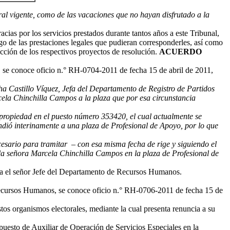
oral vigente, como de las vacaciones
que no hayan disfrutado a la
cias por los servicios prestados durante tantos años a este Tribunal,
go de las prestaciones legales que pudieran corresponderles, así como
cción de los respectivos proyectos de resolución.
ACUERDO
se conoce oficio n.° RH-0704-2011 de fecha 15 de abril de 2011,
ha Castillo Víquez, Jefa del Departamento de Registro de Partidos
rcela Chinchilla Campos a la plaza que por esa circunstancia
n propiedad en el puesto número 353420, el cual actualmente se
endió interinamente a una plaza de Profesional de Apoyo, por lo que
cesario para tramitar – con esa misma fecha de rige y siguiendo el
 la señora Marcela Chinchilla Campos en la plaza de Profesional de
nda el señor Jefe del Departamento de Recursos Humanos.
ecursos Humanos, se conoce oficio n.° RH-0706-2011 de fecha 15 de
tos organismos electorales, mediante la cual presenta renuncia a su
puesto de Auxiliar de Operación de Servicios Especiales en la