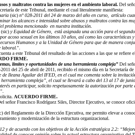
sos y maltratos contra las mujeres en el ambiento laboral.
Del seño
etaría de este Tribunal, mediante el cual literalmente manifiesta:
inaria
(sic)
n° 028-2011 del 24 de marzo del año en curso, artículo cuart
minar los alcances e intensidad sobre abusos y maltratos contra las mu
del problema mencionado en nuestra institución.
d
(sic)
y Equidad de Género, está asignada una acción para el segundo s
or acoso sexual en los últimos 10 años, así como las características y l
 Recursos Humanos y a la Unidad de Género para que de manera conjunt
 laboral.
".
uenta a este Tribunal del resultado de las acciones a las que se refiere
DO FIRME.
lemas, limites y oportunidades de una herramienta compleja”
Del seño
11 del 25 de abril de 2011, recibido el mismo día en la Secretaría de e
rte de Ileana Aguilar del IFED, en el cual me comenta sobre la invita
herramienta compleja”, el cual se llevará a cabo del 13 al 17 de junio
terés en participar, solicito respetuosamente la autorización por parte 
.
".
olicita.
ACUERDO FIRME.
Del señor Francisco Rodríguez Siles, Director Ejecutivo, se conoce ofic
 c) del Reglamento de la Dirección Ejecutiva, me permito elevar a con
ramiento y modernización de la estructura organizacional.
2 y de acuerdo con los objetivos de la Acción estratégica 2.2: “Mejora
alidad de conocer opinión sobre la actual estructura organizativa del 