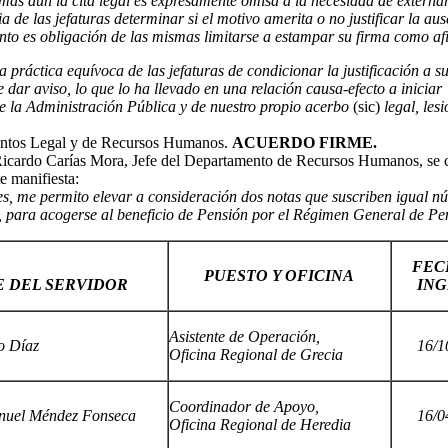
, más aún la cita legal es expresamente omisa a la necesidad de externa
ia de las jefaturas determinar si el motivo amerita o no justificar la a
 tanto es obligación de las mismas limitarse a estampar su firma como a
práctica equívoca de las jefaturas de condicionar la justificación a 
 dar aviso, lo que lo ha llevado en una relación causa-efecto a inicia
de la Administración Pública y de nuestro propio acerbo
(sic)
legal, les
amentos Legal y de Recursos Humanos.
ACUERDO FIRME.
icardo Carías Mora, Jefe del Departamento de Recursos Humanos, se c
te manifiesta:
s, me permito elevar a consideración dos notas que suscriben igual núm
1, para acogerse al beneficio de Pensión por el Régimen General de Pe
FEC
PUESTO Y OFICINA
 DEL SERVIDOR
ING
Asistente de Operación,
o Díaz
16/1
Oficina Regional de Grecia
Coordinador de Apoyo,
nuel Méndez Fonseca
16/0
Oficina Regional de Heredia