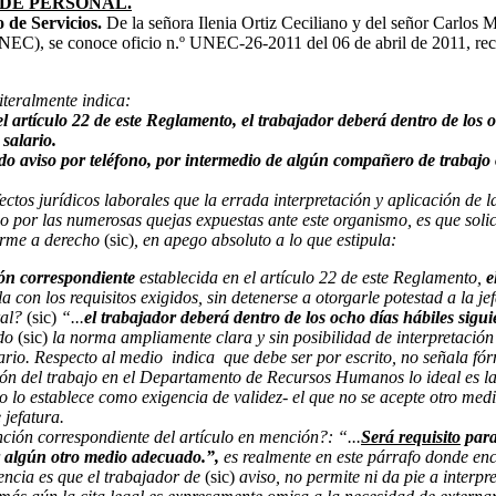
DE PERSONAL.
 de Servicios.
De la señora Ilenia Ortiz Ceciliano y del señor Carlos 
C), se conoce oficio n.º UNEC-26-2011 del 06 de abril de 2011, recibi
iteralmente indica:
artículo 22 de este Reglamento, el trabajador deberá dentro de los ocho
 salario.
dado aviso por teléfono, por intermedio de algún compañero de trabaj
ectos jurídicos laborales que la errada interpretación y aplicación de
do por las numerosas quejas expuestas ante este organismo, es que solic
forme a derecho
(sic)
, en apego absoluto a lo que estipula:
ión correspondiente
establecida en el artículo 22 de este Reglamento,
e
con los requisitos exigidos, sin detenerse a otorgarle potestad a la je
ral?
(sic)
“...
el trabajador deberá dentro de los ocho días hábiles siguien
ndo
(sic)
la norma ampliamente clara y sin posibilidad de interpretación qu
ario. Respecto al medio indica que debe ser por escrito, no señala fórm
ión del trabajo en el Departamento de Recursos Humanos lo ideal es la 
o lo establece como exigencia de validez- el que no se acepte otro med
 jefatura.
nción correspondiente del artículo en mención?: “...
Será requisito
para
r algún otro medio adecuado.”,
es realmente en este párrafo donde enc
sencia es que el trabajador de
(sic)
aviso, no permite ni da pie a interpr