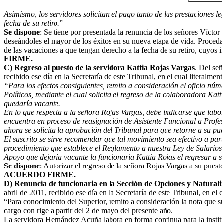
Asimismo,
los servidores solicitan el pago tanto de las prestaciones 
fecha de su retiro.
”
Se dispone
: Se tiene por presentada la renuncia de los señores Vícto
deseándoles el mayor de los éxitos en su nueva etapa de vida. Proceda
de las vacaciones a que tengan derecho a la fecha de su retiro, cuyos
FIRME.
C) Regreso al puesto de la servidora Kattia Rojas Vargas
. Del se
recibido ese día en la Secretaría de este Tribunal, en el cual literalmen
“
Para los efectos consiguientes, remito a consideración el oficio n
Políticos, mediante el cual solicita el regreso de la colaboradora K
quedaría vacante.
En lo que respecta a la señora Rojas Vargas, debe indicarse que labo
encuentra en proceso de reasignación de Asistente Funcional a Profes
ahora se solicita la aprobación del Tribunal para que retorne a su pu
El suscrito se sirve recomendar que tal movimiento sea efectivo a pa
procedimiento que establece el Reglamento a nuestra Ley de Salarios
Apoyo que dejaría vacante la funcionaria Kattia Rojas el regresar a 
Se dispone
: Autorizar el regreso de la señora Rojas Vargas a su pu
ACUERDO FIRME.
D) Renuncia de funcionaria en la Sección de Opciones y Naturali
abril de 2011, recibido ese día en la Secretaría de este Tribunal, en el 
“Para conocimiento del Superior, remito a consideración la nota que s
cargo con rige a partir del 2 de mayo del presente año.
La servidora Hernández Acuña labora en forma continua para la instit