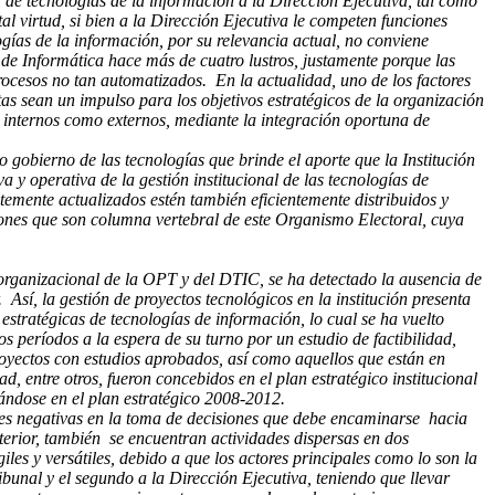
a de tecnologías de la información a la Dirección Ejecutiva, tal como
l virtud, si bien a la Dirección Ejecutiva le competen funciones
ogías de la información, por su relevancia actual, no conviene
 de Informática hace más de cuatro lustros, justamente porque las
procesos no tan automatizados. En la actualidad, uno de los factores
as sean un impulso para los objetivos estratégicos de la organización
to internos como externos, mediante la integración oportuna de
o gobierno de las tecnologías que brinde el aporte que la Institución
 operativa de la gestión institucional de las tecnologías de
mente actualizados estén también eficientemente distribuidos y
ones que son columna vertebral de este Organismo Electoral, cuya
organizacional de la OPT y del DTIC, se ha detectado la ausencia de
. Así, la gestión de proyectos tecnológicos en la institución presenta
 estratégicas de tecnologías de información, lo cual se ha vuelto
s períodos a la espera de su turno por un estudio de factibilidad,
proyectos con estudios aprobados, así como aquellos que están en
, entre otros, fueron concebidos en el plan estratégico institucional
jándose en el plan estratégico 2008-2012.
ones negativas en la toma de decisiones que debe encaminarse hacia
nterior, también se encuentran actividades dispersas en dos
iles y versátiles, debido a que los actores principales como lo son la
bunal y el segundo a la Dirección Ejecutiva, teniendo que llevar