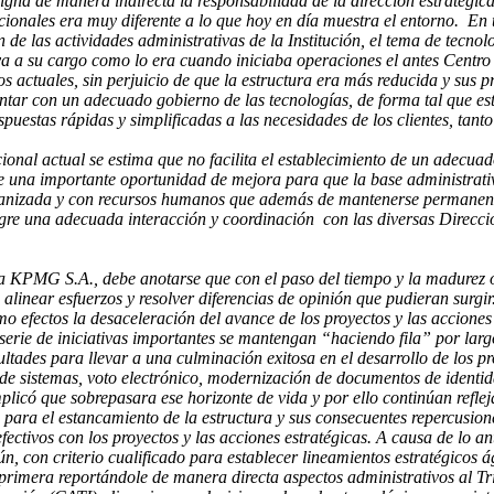
igna de manera indirecta la responsabilidad de la dirección estratégic
ionales era muy diferente a lo que hoy en día muestra el entorno. En ta
de las actividades administrativas de la Institución, el tema de tecnol
va a su cargo como lo era cuando iniciaba operaciones el antes Centro
os actuales, sin perjuicio de que la estructura era más reducida y sus 
ntar con un adecuado gobierno de las tecnologías, de forma tal que est
puestas rápidas y simplificadas a las necesidades de los clientes, tan
ional actual se estima que no facilita el establecimiento de un adecuad
na importante oportunidad de mejora para que la base administrativa y
rganizada y con recursos humanos que además de mantenerse permanente
ogre una adecuada interacción y coordinación con las diversas Direcci
ma KPMG S.A., debe anotarse que con el paso del tiempo y la madurez 
 alinear esfuerzos y resolver diferencias de opinión que pudieran surgir
o efectos la desaceleración del avance de los proyectos y las acciones
erie de iniciativas importantes se mantengan “haciendo fila” por largo
ultades para llevar a una culminación exitosa en el desarrollo de los 
de sistemas, voto electrónico, modernización de documentos de identidad
licó que sobrepasara ese horizonte de vida y por ello continúan refle
o para el estancamiento de la estructura y sus consecuentes repercusi
efectivos con los proyectos y las acciones estratégicas. A causa de lo a
, con criterio cualificado para establecer lineamientos estratégicos ág
 primera reportándole de manera directa aspectos administrativos al Tri