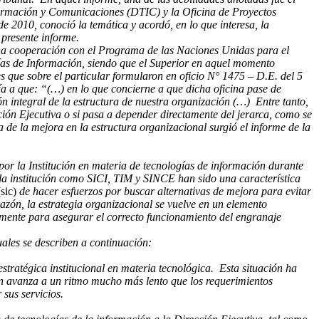
nformación y Comunicaciones (DTIC) y la Oficina de Proyectos
e 2010, conoció la temática y acordó, en lo que interesa,
la
 presente informe.
una cooperación con el Programa de las Naciones Unidas para el
ías de Información, siendo que el Superior en aquel momento
que sobre el particular formularon en oficio N° 1475 – D.E. del 5
ía a que: “(…) en lo que concierne a que dicha oficina pase de
ón integral de la estructura de nuestra organización (…) Entre tanto,
ción Ejecutiva o si pasa a depender directamente del jerarca, como se
de la mejora en la estructura organizacional surgió el informe de la
por la Institución en materia de tecnologías de información durante
de la institución como SICI, TIM y SINCE han sido una característica
(sic)
de hacer esfuerzos por buscar alternativas de mejora para evitar
azón, la estrategia organizacional se vuelve en un elemento
zmente para asegurar el correcto funcionamiento del engranaje
uales se describen a continuación:
tratégica institucional en materia tecnológica. Esta situación ha
ón avanza a un ritmo mucho más lento que los requerimientos
sus servicios.