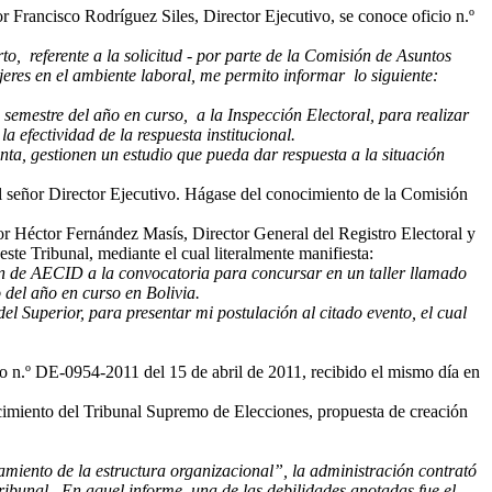
r Francisco Rodríguez Siles, Director Ejecutivo, se conoce oficio n.º
o, referente a la solicitud - por parte de la Comisión de Asuntos
jeres en el ambiente laboral, me permito informar lo siguiente:
emestre del año en curso, a la Inspección Electoral, para realizar
a efectividad de la respuesta institucional.
a, gestionen un estudio que pueda dar respuesta a la situación
 el señor Director Ejecutivo. Hágase del conocimiento de la Comisión
r Héctor Fernández Masís, Director General del Registro Electoral y
ste Tribunal, mediante el cual literalmente manifiesta:
ción de AECID a la convocatoria para concursar en un taller llamado
 del año en curso en Bolivia.
del Superior, para presentar mi postulación al citado evento, el cual
io n.º DE-0954-2011 del 15 de abril de 2011, recibido el mismo día en
ocimiento del Tribunal Supremo de Elecciones, propuesta de creación
miento de la estructura organizacional”, la administración contrató
Tribunal. En aquel informe, una de las debilidades anotadas fue el