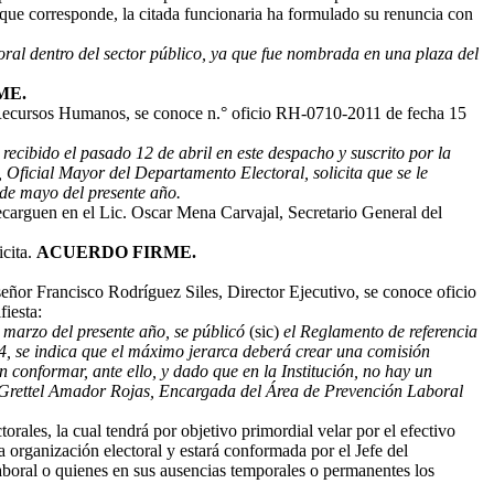
 que corresponde, la citada funcionaria ha formulado su renuncia con
oral dentro del sector público, ya que fue nombrada en una plaza del
ME.
Recursos Humanos, se conoce n.° oficio RH-0710-2011 de fecha 15
cibido el pasado 12 de abril en este despacho y suscrito por la
Oficial Mayor del Departamento Electoral, solicita que se le
 de mayo del presente año.
carguen en el Lic. Oscar Mena Carvajal, Secretario General del
icita.
ACUERDO FIRME.
eñor Francisco Rodríguez Siles, Director Ejecutivo, se conoce oficio
fiesta:
e marzo del presente año, se públicó
(sic)
el Reglamento de referencia
o 4, se indica que el máximo jerarca deberá crear una comisión
 conformar, ante ello, y dado que en la Institución, no hay un
ra Grettel Amador Rojas, Encargada del Área de Prevención Laboral
rales, la cual tendrá por objetivo primordial velar por el efectivo
a organización electoral y estará conformada por el Jefe del
boral o quienes en sus ausencias temporales o permanentes los