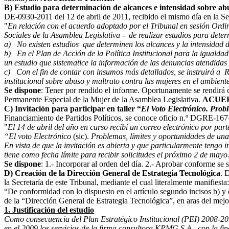
B) Estudio para determinación de alcances e intensidad sobre abu
DE-0930-2011 del 12 de abril de 2011, recibido el mismo día en la Secr
"
En relación con el acuerdo adoptado por el Tribunal en sesión Ord
Sociales de la Asamblea Legislativa - de realizar estudios para deter
a) No existen estudios que determinen los alcances y la intensidad 
b) En el Plan de Acción de la Política Institucional para la igualda
un estudio que sistematice la información de las denuncias atendidas p
c) Con el fin de contar con insumos más detallados, se instruirá a
institucional sobre abuso y maltrato contra las mujeres en el ambiente
Se dispone
: Tener por rendido el informe. Oportunamente se rendirá c
Permanente Especial de la Mujer de la Asamblea Legislativa.
ACUER
C) Invitación para participar en taller “
El Voto Electrónico. Prob
Financiamiento de Partidos Políticos, se conoce oficio n.º DGRE-167-20
"
El 14 de abril del año en curso recibí un correo electrónico por pa
“El voto Electrónico
(sic).
Problemas, límites y oportunidades de una 
En vista de que la invitación es abierta y que particularmente tengo in
tiene como fecha límite para recibir solicitudes el próximo 2 de mayo
Se dispone
: 1.- Incorporar al orden del día. 2.- Aprobar conforme se s
D) Creación de la Dirección General de Estrategia Tecnológica
. 
la Secretaría de este Tribunal, mediante el cual literalmente manifiesta:
“De conformidad con lo dispuesto en el artículo segundo incisos b) y
de la “Dirección General de Estrategia Tecnológica”, en aras del mejo
1. Justificación del estudio
Como consecuencia del Plan Estratégico Institucional (PEI) 2008-201
en el 2009 los servicios de la firma consultora KPMG S.A., con la fin