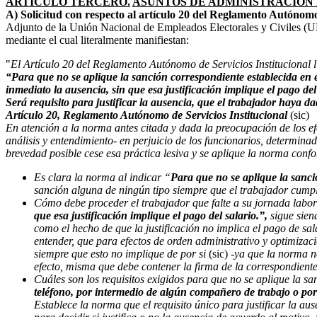
ARTICULO TERCERO.
ASUNTOS DE ADMINISTRACION 
A) Solicitud con respecto al artículo 20 del Reglamento Autónomo
Adjunto de la Unión Nacional de Empleados Electorales y Civiles (UNE
mediante el cual literalmente manifiestan:
"
El Artículo 20 del Reglamento Autónomo de Servicios Institucional l
“
Para que no se aplique la sanción correspondiente establecida en el 
inmediato la ausencia, sin que esa justificación implique el pago del
Será requisito para justificar la ausencia, que el trabajador haya 
Artículo 20, Reglamento Autónomo de Servicios Institucional
(sic)
En atención a la norma antes citada y dada la preocupación de los ef
análisis y entendimiento- en perjuicio de los funcionarios, determina
brevedad posible cese esa práctica lesiva y se aplique la norma con
Es clara la norma al indicar “
Para que no se aplique la sanc
sanción alguna de ningún tipo siempre que el trabajador cumpla 
Cómo debe proceder el trabajador que falte a su jornada labo
que esa justificación implique el pago del salario.”,
sigue sie
como el hecho de que la justificación no implica el pago de sal
entender, que para efectos de orden administrativo y optimizac
siempre que esto no implique de por si
(sic)
-ya que la norma n
efecto, misma que debe contener la firma de la correspondiente
Cuáles son los requisitos exigidos para que no se aplique la sa
teléfono, por intermedio de algún compañero de trabajo o po
Establece la norma que el requisito único para justificar la au