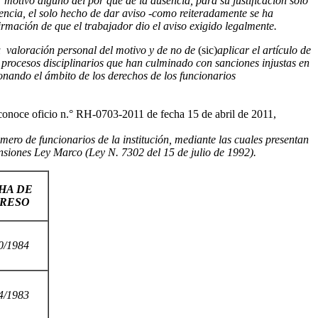
r motivo alguno del por qué de la ausencia, para su justificación solo
usencia, el solo hecho de dar aviso -como reiteradamente se ha
firmación de que el trabajador dio el aviso exigido legalmente.
su valoración personal del motivo y de no de
(sic)
aplicar el artículo de
r procesos disciplinarios que han culminado con sanciones injustas en
ionando el ámbito de los derechos de los funcionarios
onoce oficio n.° RH-0703-2011 de fecha 15 de abril de 2011,
ero de funcionarios de la institución, mediante las cuales presentan
nsiones Ley Marco (Ley N. 7302 del 15 de julio de 1992).
HA DE
RESO
0/1984
4/1983