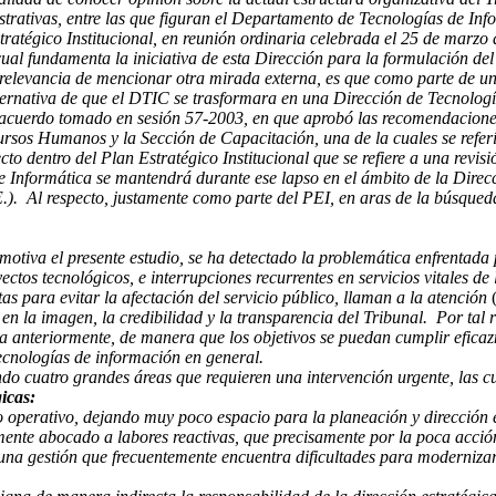
strativas, entre las que figuran el Departamento de Tecnologías de I
atégico Institucional, en reunión ordinaria celebrada el 25 de marzo d
o cual fundamenta la iniciativa de esta Dirección para la formulación del
a relevancia de mencionar otra mirada externa, es que como parte de 
ternativa de que el DTIC se trasformara en una Dirección de Tecnolog
acuerdo tomado en sesión 57-2003, en que aprobó las recomendaciones 
rsos Humanos y la Sección de Capacitación, una de la cuales se refer
o dentro del Plan Estratégico Institucional que se refiere a una revisi
de Informática se mantendrá durante ese lapso en el ámbito de la Direc
). Al respecto, justamente como parte del PEI, en aras de la búsqueda 
motiva el presente estudio, se ha detectado la problemática enfrentada 
royectos tecnológicos, e interrupciones recurrentes en servicios vitales 
 para evitar la afectación del servicio público, llaman a la atención
 la imagen, la credibilidad y la transparencia del Tribunal. Por tal r
a anteriormente, de manera que los objetivos se puedan cumplir efica
 tecnologías de información en general.
ando cuatro grandes áreas que requieren una intervención urgente, las c
gicas:
 operativo, dejando muy poco espacio para la planeación y dirección es
mente abocado a labores reactivas, que precisamente por la poca acci
na gestión que frecuentemente encuentra dificultades para modernizar 