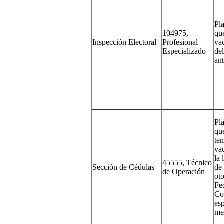
Pla
104975,
qu
Inspección Electoral
Profesional
va
Especializado
de
ant
Pla
qu
te
va
la 
45555, Técnico
Sección de Cédulas
de 
de Operación
oto
Fe
Co
es
me