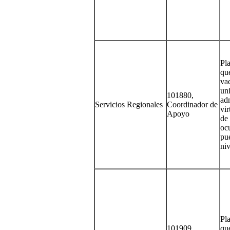
Pla
qu
vac
un
101880,
adm
Servicios Regionales
Coordinador de
vir
Apoyo
de 
oc
pu
niv
Pla
101909,
qu