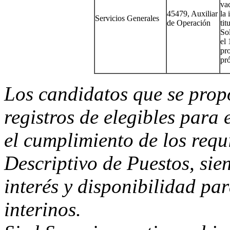
va
45479, Auxiliar
la
Servicios Generales
de Operación
tit
So
el
pr
pr
Los candidatos que se prop
registros de elegibles para
el cumplimiento de los requ
Descriptivo de Puestos, si
interés y disponibilidad pa
interinos.