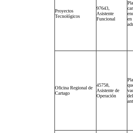
Pl
97643,
car
Proyectos
Asistente
en
Tecnológicos
Funcional
en
adm
Pla
45758,
qu
Oficina Regional de
Asistente de
va
Cartago
Operación
de
ant