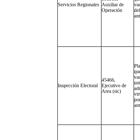
Servicios Regionales
Auxiliar de
va
Operación
de
ant
Pla
qu
va
45466,
un
Inspección Electoral
Ejecutivo de
adm
Area (sic)
vir
po
ant