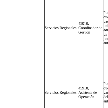
Pla
qu
va
45910,
un
Servicios Regionales
Coordinador de
adm
Gestión
vir
po
ant
Pla
45918,
qu
Servicios Regionales
Asistente de
va
Operación
de
ant