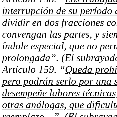
interrupción de su período
dividir en dos fracciones 
convengan las partes, y sie
índole especial, que no pe
prolongada”. (El subrayado 
Artículo 159. “
Queda prohi
pero podrán serlo por una 
desempeñe labores técnicas,
otras análogas, que dificul
reemplazo
…”. (El subrayado