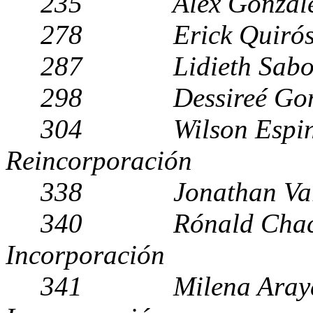
235 Alex González
278 Erick Quir
287 Lidieth Sabo
298 Dessireé Gon
304 Wilson Esp
Reincorporación
338 Jonathan Var
340 Rónald Ch
Incorporación
341 Milena Ar