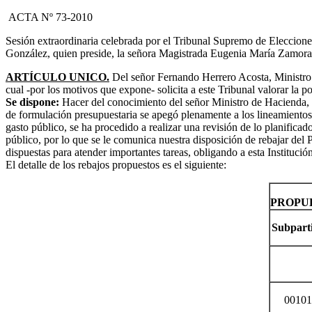
ACTA Nº 73-2010
Sesión extraordinaria celebrada por el Tribunal Supremo de Elecciones
González, quien preside, la señora Magistrada Eugenia María Zamora
ARTÍCULO UNICO.
Del señor Fernando Herrero Acosta, Ministro 
cual -por los motivos que expone- solicita a este Tribunal valorar la 
Se dispone:
Hacer del conocimiento del señor Ministro de Hacienda, Li
de formulación presupuestaria se apegó plenamente a los lineamientos 
gasto público, se ha procedido a realizar una revisión de lo planifica
público, por lo que se le comunica nuestra disposición de rebajar de
dispuestas para atender importantes tareas, obligando a esta Instituci
El detalle de los rebajos propuestos es el siguiente:
PROPUE
Subpart
00101