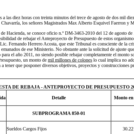
 a las diez horas con treinta minutos del trece de agosto de dos mil di
 Chavarría, los señores Magistrados Max Alberto Esquivel Faerron y M
de Hacienda, se conoce oficio n.º DM-3463-2010 del 12 de agosto de 20
posibilidad de rebajar el Anteproyecto de Presupuesto de estos organismo
c. Fernando Herrero Acosta, que este Tribunal es consciente de la crisis
emanados de ese Ministerio. No obstante ante la solicitud de ajuste qu
do para el año 2011, no siendo posible rebajar completamente el monto so
l Presupuesto, un monto de
mil millones de colones
lo cual implica no adq
ón a tener que posponer diversos objetivos, proyectos y construcciones pr
STA DE REBAJA - ANTEPROYECTO DE PRESUPUESTO 2
ida
Detalle
Monto en 
SUBPROGRAMA 850-01
Sueldos Cargos Fijos
30.221.