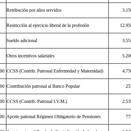
Retribución por años servidos
3.150.
Restricción al ejercicio liberal de la profesión
12.950.
Sueldo adicional
3.554.
Otros incentivos salariales
5.200.
00
CCSS (Contrib. Patronal Enfermedad y Maternidad)
4.750.
00
Contribución patronal al Banco Popular
257.0
00
CCSS (Contrib. Patronal I.V.M.)
2.535.
00
Aporte patronal Régimen Obligatorio de Pensiones
772.0