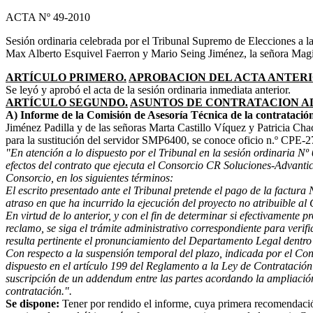
ACTA Nº 49-2010
Sesión ordinaria celebrada por el Tribunal Supremo de Elecciones a la
Max Alberto Esquivel Faerron y Mario Seing Jiménez, la señora Magi
ARTÍCULO PRIMERO.
APROBACION DEL ACTA ANTERI
Se leyó y aprobó el acta de la sesión ordinaria inmediata anterior.
ARTÍCULO SEGUNDO.
ASUNTOS DE CONTRATACION A
A) Informe de la Comisión de Asesoría Técnica de la contratación 
Jiménez Padilla y de las señoras Marta Castillo Víquez y Patricia Ch
para la sustitución del servidor SMP6400, se conoce oficio n.º CPE-273
"En atención a lo dispuesto por el Tribunal en la sesión ordinaria N
efectos del contrato que ejecuta el Consorcio CR Soluciones-Advanti
Consorcio, en los siguientes términos:
El escrito presentado ante el Tribunal pretende el pago de la factur
atraso en que ha incurrido la ejecución del proyecto no atribuible al
En virtud de lo anterior, y con el fin de determinar si efectivamente 
reclamo, se siga el trámite administrativo correspondiente para verif
resulta pertinente el pronunciamiento del Departamento Legal dentro
Con respecto a la suspensión temporal del plazo, indicada por el Con
dispuesto en el artículo 199 del Reglamento a la Ley de Contratación
suscripción de un addendum entre las partes acordando la ampliación d
contratación.".
Se dispone:
Tener por rendido el informe, cuya primera recomendació