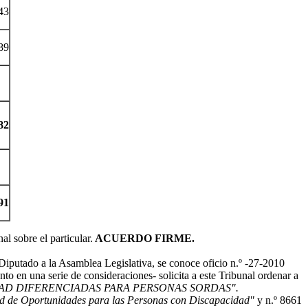
43
89
82
91
l sobre el particular.
ACUERDO FIRME.
iputado a la Asamblea Legislativa, se conoce oficio n.º -27-2010
o en una serie de consideraciones- solicita a este Tribunal ordenar a
NTIDAD DIFERENCIADAS PARA PERSONAS SORDAS".
d de Oportunidades para las Personas con Discapacidad"
y n.º 8661