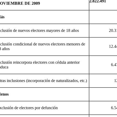
2.822.491
OVIEMBRE DE 2009
ás
nclusión de nuevos electores mayores de 18 años
20.3
nclusión condicional de nuevos electores menores de
12.4
8 años
clusión reincorpora electores con cédula anterior
6.4
aduca
ras inclusiones (incorporación de naturalizados, etc.)
1
enos
xclusión de electores por defunción
6.5