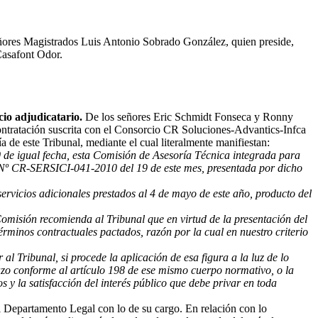
 señores Magistrados Luis Antonio Sobrado González, quien preside,
Casafont Odor.
cio adjudicatario.
De los señores Eric Schmidt Fonseca y Ronny
ontratación suscrita con el Consorcio CR Soluciones-Advantics-Infca
a de este Tribunal, mediante el cual literalmente manifiestan:
0 de igual fecha, esta Comisión de Asesoría Técnica integrada para
ta Nº CR-SERSICI-041-2010 del 19 de este mes, presentada por dicho
ervicios adicionales prestados al 4 de mayo de este año, producto del
 Comisión recomienda al Tribunal que en virtud de la presentación del
érminos contractuales pactados, razón por la cual en nuestro criterio
 Tribunal, si procede la aplicación de esa figura a la luz de lo
lazo conforme al artículo 198 de ese mismo cuerpo normativo, o la
 y la satisfacción del interés público que debe privar en toda
l Departamento Legal con lo de su cargo. En relación con lo