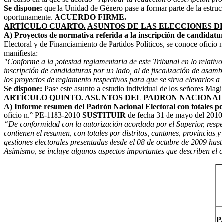
Se dispone:
que la Unidad de Género pase a formar parte de la estruct
oportunamente.
ACUERDO FIRME.
ARTÍCULO CUARTO.
ASUNTOS DE LAS ELECCIONES DEL
A) Proyectos de normativa referida a la inscripción de candidatura
Electoral y de Financiamiento de Partidos Políticos, se conoce oficio
manifiesta:
"Conforme a la potestad reglamentaria de este Tribunal en lo relativo
inscripción de candidaturas por un lado, al de fiscalización de asambl
los proyectos de reglamento respectivos para que se sirva elevarlos a
Se dispone:
Pase este asunto a estudio individual de los señores Magis
ARTÍCULO QUINTO.
ASUNTOS DEL PADRON NACIONA
A) Informe resumen del Padrón Nacional Electoral con totales por
oficio n.° PE-1183-2010
SUSTITUIR
de fecha 31 de mayo del 2010, r
“De conformidad con la autorización acordada por el Superior, respect
contienen el resumen, con totales por distritos, cantones, provincias 
gestiones electorales presentadas desde el 08 de octubre de 2009 hast
Asimismo, se incluye algunos aspectos importantes que describen el 
P