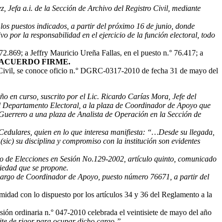
Jefa a.i. de la Sección de Archivo del Registro Civil, mediante
los puestos indicados, a partir del próximo 16 de junio, donde
or la responsabilidad en el ejercicio de la función electoral, todo
2.869; a Jeffry Mauricio Ureña Fallas, en el puesto n.° 76.417; a
ACUERDO FIRME.
 Civil, se conoce oficio n.° DGRC-0317-2010 de fecha 31 de mayo del
o en curso, suscrito por el Lic. Ricardo Carías Mora, Jefe del
l Departamento Electoral, a la plaza de Coordinador de Apoyo que
Guerrero a una plaza de Analista de Operación en la Sección de
Cedulares, quien en lo que interesa manifiesta: “…Desde su llegada,
sic) su disciplina y compromiso con la institución son evidentes
mo de Elecciones en Sesión No.129-2002, artículo quinto, comunicado
piedad que se propone.
 cargo de Coordinador de Apoyo, puesto número 76671, a partir del
idad con lo dispuesto por los artículos 34 y 36 del Reglamento a la
esión ordinaria n.° 047-2010 celebrada el veintisiete de mayo del año
te de rigor para ocupar dicho cargo.”.