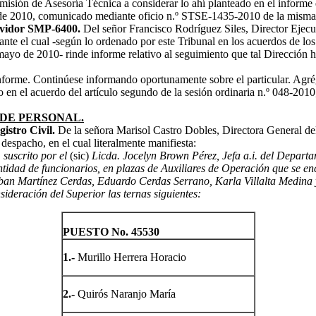
misión de Asesoría Técnica a considerar lo ahí planteado en el informe 
io de 2010, comunicado mediante oficio n.º STSE-1435-2010 de la mism
ervidor SMP-6400.
Del señor Francisco Rodríguez Siles, Director Ejec
iante el cual -según lo ordenado por este Tribunal en los acuerdos de lo
ayo de 2010- rinde informe relativo al seguimiento que tal Dirección ha
l informe. Continúese informando oportunamente sobre el particular. Agr
 en el acuerdo del artículo segundo de la sesión ordinaria n.º 048-2010
DE PERSONAL.
istro Civil.
De la señora Marisol Castro Dobles, Directora General d
despacho, en el cual literalmente manifiesta:
 suscrito por el
(sic)
Licda. Jocelyn Brown Pérez, Jefa a.i. del Depar
idad de funcionarios, en plazas de Auxiliares de Operación que se enc
ban Martínez Cerdas, Eduardo Cerdas Serrano, Karla Villalta Medina y
ideración del Superior las ternas siguientes:
PUESTO No. 45530
1.-
Murillo Herrera Horacio
2.-
Quirós Naranjo María