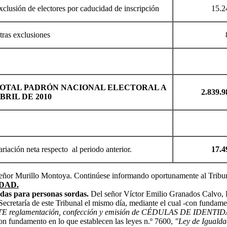
xclusión de electores por caducidad de inscripción
15.2
tras exclusiones
OTAL PADRÓN NACIONAL ELECTORAL A
2.839.9
BRIL DE 2010
riación neta respecto al periodo anterior.
17.4
 señor Murillo Montoya. Continúese informando oportunamente al Tribuna
DAD.
adas para personas sordas.
Del señor Víctor Emilio Granados Calvo, D
ecretaría de este Tribunal el mismo día, mediante el cual -con fundament
 reglamentación, confección y emisión de CÉDULAS DE IDE
n fundamento en lo que establecen las leyes n.º 7600,
"Ley de Igualda