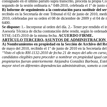
consignado en el último párrafo supra transcrito, proceda la propia Co
segundo de la sesión ordinaria n.º 048-2010, celebrada el 1º de jun
B) Informe de seguimiento a la contratación para sustituir del s
recibido en la Secretaría de este Tribunal el 02 de junio de 2010, med
2010, celebradas por su orden el 08 de diciembre de 2009 y el 04 de m
6400.
Se dispone:
1.- Incorporar al orden del día. 2.- Tener por rendido e
Asesoría Técnica de dicha contratación debe rendir, según lo ordenado
STSE-1435-2010 de la misma fecha.
ACUERDO FIRME.
ARTÍCULO TERCERO.
ASUNTOS DE ADMINISTRACION 
A) Nombramientos en propiedad en la Sección de Archivo del Reg
de mayo del 2010, recibido el 1° de junio de 2010 en la Secretaría del 
“Visto el oficio RH-1132-2010 de fecha 21 de mayo del año en curso,
candidatos elegibles para proceder a nombrar en propiedad igual cant
propietarios fueran anteriormente Alejandra González Barboza, Este
mayor nivel en diferentes dependencias administrativas, someto a cons