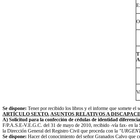
E
O
T
A
Va
Se dispone:
Tener por recibido los libros y el informe que somete el
ARTÍCULO SEXTO.
ASUNTOS RELATIVOS A DISCAPACI
A) Solicitud para la confección de cédulas de identidad diferenci
F/P.A.S.E-V.E.G.C. del 31 de mayo de 2010, recibido -vía fax- en la S
la Dirección General del Registro Civil que proceda con la
"URGENTE
Se dispone:
Hacer del conocimiento del señor Granados Calvo que co