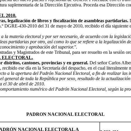
ura suplementaria de la Dirección Ejecutiva. Proceda esa Dirección con 
 2010.
s, legalización de libros y fiscalización de asambleas partidarias.
D
 n.º DGRE-430-2010 del 31 de mayo de 2010, recibido el día siguiente en 
 a la materia electoral y por ser necesario, de acuerdo con la legislaci
eas partidarias por otro, así como lo que se refiere a la legalización de
 conocimiento y aprobación del superior.".
tradas y Magistrados de este Tribunal, para ser resuelto en la sesión or
L ELECTORAL.
 distritos, cantones, provincias y en general.
Del señor Carlos Albe
ecibido ese día en la Secretaría del despacho, en el cual literalmente m
o a la apertura del Padrón Nacional Electoral, a fin de realizar las in
y el general de toda la República por sexo, resultado de la actualizaci
a el 30 de abril de 2010.
comportamiento numérico del Padrón Nacional Electoral, según la proce
PADRON NACIONAL ELECTORAL
ADRÓN NACIONAL ELECTORAL A