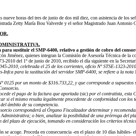
s nueve horas del tres de junio de dos mil diez, con asistencia de los
strada Zetty María Bou Valverde y el señor Magistrado Juan Antonio 
OR.
DMINISTRATIVA.
para sustituir el SMP-6400, relativo a gestión de cobro del consor
acón Jiménez, quienes integran la Comisión de Asesoría Técnica de la c
-2010 del 1º de junio de 2010, recibido el día siguiente en la Secretarí
º 045-2010, celebrada el 25 de los corrientes, oficio Nº STSE-1323-201
cs-Infca para la sustitución del servidor SMP-6400, se refiere a la no
a Nº 0125 por un monto de $316.733,22, y que corresponde a supuestos s
 Consorcio.
procede el pago de la factura que aportada
(sic)
por el contratista, esta
icar si el mismo resulta legalmente procedente de conformidad con los t
 del ámbito de su competencia.
sorcio corresponderá al Órgano Fiscalizador determinar y recomendar al
 Administrativa; o bien, analizar la posibilidad de una prórroga del p
el plazo de ejecución, tomando en consideración los criterios técnicos
n se acoge. Proceda en consecuencia -en el plazo de 10 días hábiles- e