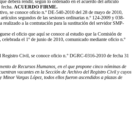
que deberá rendir, según lo ordenado en el acuerdo del artículo
a fecha.
ACUERDO FIRME.
utivo, se conoce oficio n.º DE-540-2010 del 28 de mayo de 2010,
s artículos segundos de las sesiones ordinarias n.º 124-2009 y 038-
 realizado a la contratación para la sustitución del servidor SMP-
éguese el oficio que aquí se conoce al estudio que la Comisión de
, celebrada el 1º de junio de 2010, comunicado mediante oficio n.º
el Registro Civil, se conoce oficio n.° DGRC-0316-2010 de fecha 31
tamento de Recursos Humanos, en el que propone cinco nóminas de
uentran vacantes en la Sección de Archivo del Registro Civil y cuyos
 Minor Vargas López, todos ellos fueron ascendidos a plazas de