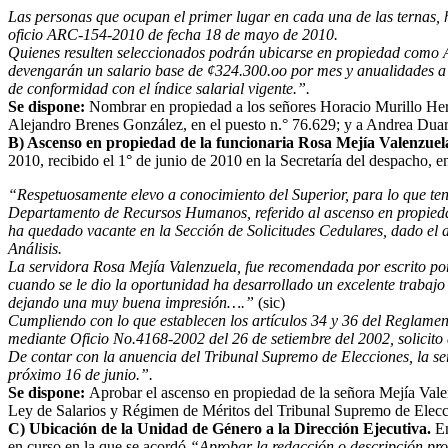
Las personas que ocupan el primer lugar en cada una de las ternas, h
oficio ARC-154-2010 de fecha 18 de mayo de 2010.
Quienes resulten seleccionados podrán ubicarse en propiedad como Aux
devengarán un salario base de ¢324.300.oo por mes y anualidades a r
de conformidad con el índice salarial vigente.”.
Se dispone:
Nombrar en propiedad a los señores Horacio Murillo Herre
Alejandro Brenes González, en el puesto n.° 76.629; y a Andrea Duarte
B) Ascenso en propiedad de la funcionaria Rosa Mejía Valenzuel
2010, recibido el 1° de junio de 2010 en la Secretaría del despacho, en
“Respetuosamente elevo a conocimiento del Superior, para lo que teng
Departamento de Recursos Humanos, referido al ascenso en propiedad
ha quedado vacante en la Sección de Solicitudes Cedulares, dado el
Análisis.
La servidora Rosa Mejía Valenzuela, fue recomendada por escrito por
cuando se le dio la oportunidad ha desarrollado un excelente trabajo 
dejando una muy buena impresión….”
(sic)
Cumpliendo con lo que establecen los artículos 34 y 36 del Reglamen
mediante Oficio No.4168-2002 del 26 de setiembre del 2002, solicito 
De contar con la anuencia del Tribunal Supremo de Elecciones, la s
próximo 16 de junio.”.
Se dispone:
Aprobar el ascenso en propiedad de la señora Mejía Valen
Ley de Salarios y Régimen de Méritos del Tribunal Supremo de Elecci
C) Ubicación de la Unidad de Género a la Dirección Ejecutiva.
En
en curso en la que se acordó
“Aprobar la redacción o descripción pro