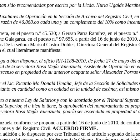
an sido recomendadas por escrito por la Licda. Nuria Ugalde Martínez, 
iliares de Operación en la Sección de Archivo del Registro Civil, en 
azón de ¢6.868.oo cada una y un complemento del 10% como incentivo p
ra, en el puesto n.° 45.530; a Gersan Parra Ramírez, en el puesto n.° 7
 Galagarza, en el puesto n.° 97.655, a partir del 16 de junio de 2010.
a.
De la señora Marisol Castro Dobles, Directora General del Registro
 el cual literalmente manifiesta:
a a bien disponer, el oficio RH-1188-2010, de fecha 27 de mayo del añ
 de la servidora Rosa Mejía Valenzuela, Asistente de Operación en e
 ascenso en propiedad de su anterior ocupante señor Alexander Porras 
 el Lic. Ricardo Mc Donald Umaña, Jefe de la Sección de Solicitudes 
tanto en cantidad como en calidad en la unidad de escáner, así mismo (
to a nuestra Ley de Salarios y con lo acordado por el Tribunal Supre
al Superior, si a bien lo tiene, la aprobación del nombramiento en pro
ervidora Rosa Mejía Valenzuela, podría ser ascendida en propiedad al
zuela conforme se propone a partir del 16 de junio de 2010, de conform
ones y del Registro Civil.
ACUERDO FIRME.
 adición a lo dispuesto por este Tribunal en el artículo segundo de la s
puesta del nuevo puesto Profesional de Género. Procédase con el trámi