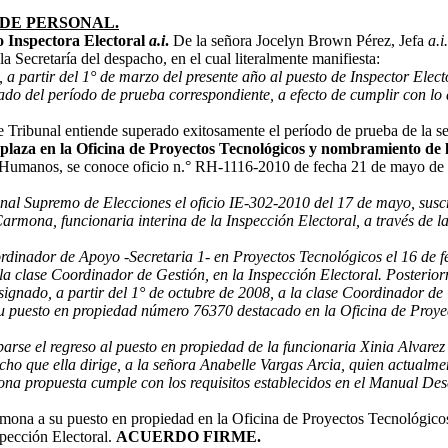
DE PERSONAL.
o Inspectora Electoral
a.i
.
De la señora Jocelyn Brown Pérez, Jefa
a.i.
a Secretaría del despacho, en el cual literalmente manifiesta:
, a partir del 1° de marzo del presente año al puesto de Inspector Ele
ltado del período de prueba correspondiente, a efecto de cumplir con l
 Tribunal entiende superado exitosamente el período de prueba de la se
laza en la Oficina de Proyectos Tecnológicos y nombramiento de la
umanos, se conoce oficio n.° RH-1116-2010 de fecha 21 de mayo de 20
al Supremo de Elecciones el oficio IE-302-2010 del 17 de mayo, suscrit
armona, funcionaria interina de la Inspección Electoral, a través de la 
nador de Apoyo -Secretaria 1- en Proyectos Tecnológicos el 16 de fe
 la clase Coordinador de Gestión, en la Inspección Electoral. Posterio
ignado, a partir del 1° de octubre de 2008, a la clase Coordinador de
su puesto en propiedad número 76370 destacado en la Oficina de Proyec
obarse el regreso al puesto en propiedad de la funcionaria Xinia Alvare
cho que ella dirige, a la señora Anabelle Vargas Arcia, quien actual
ona propuesta cumple con los requisitos establecidos en el Manual Desc
mona a su puesto en propiedad en la Oficina de Proyectos Tecnológicos
spección Electoral.
ACUERDO FIRME.