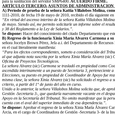
para la sustitución del servidor SMP6400.
ACUERDO FIRME.
ARTÍCULO TERCERO.
ASUNTOS DE ADMINISTRACION 
A) Período de prueba de la señora Kattia Villalobos Molina, com
1111-2010, de fecha 19 de mayo de 2010, recibido el día siguiente en l
“En virtud del ascenso interino de la señora Kattia Villalobos Molina
de mayo. Siendo así, me permito solicitarle un informe sobre el resu
y 38 del Reglamento a la Ley de Salarios.”.
Se dispone:
Hacer del conocimiento del citado Departamento que este
B) Regreso de la funcionaria Xinia María Alvarez Carmona a su p
señora Jocelyn Brown Pérez, Jefa
a.i.
del Departamento de Recursos H
en el cual literalmente manifiesta:
“Para los efectos correspondientes, someto a consideración del Tribun
al que adjunta nota suscrita por la señora Xinia María Alvarez
(sic)
C
Oficina de Proyectos Tecnológicos.
La señora Alvarez
(sic)
Carmona se trasladó en propiedad como Coordi
ascendida interinamente a un puesto de Secretaria 3, perteneciente a
Elecciones, su puesto en propiedad de Coordinador de Apoyo fue reas
misma clase, la señora Xinia Alvarez
(sic)
ha solicitado el regreso a 
criterio, a partir del 1° de junio del año en curso.
Unido a lo anterior, la señora Villalobos Molina solicita que, de apr
Gestión -Secretaria 3-, que quedaría nuevamente vacante en el despa
Apoyo en la Secretaría del Tribunal. No omito manifestar que la pers
cuenta con el aval del superior inmediato de esa dependencia.”.
Se dispone:
Aprobar el regreso de la señora Xinia María Álvarez Car
Arcia, en el cargo de Coordinadora de Gestión -Secretaria 3- de la In