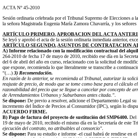
ACTA Nº 45-2010
Sesión ordinaria celebrada por el Tribunal Supremo de Elecciones a l
la señora Magistrada Eugenia María Zamora Chavarría, y los señores
ARTÍCULO PRIMERO.
APROBACION DEL ACTA ANTERI
Se leyó y aprobó el acta de la sesión ordinaria inmediata anterior, exc
ARTÍCULO SEGUNDO.
ASUNTOS DE CONTRATACION A
A) Informe relacionado con la modificación contractual del alquile
264-2010 de fecha 17 de mayo de 2010, recibido ese día en la Secretar
del 6 de abril del año en curso, relacionado con la solicitud de modif
que expone, recomienda lo que literalmente se transcribe a continuaci
“(…)
3) Recomendación.
En razón de lo anterior, se recomienda al Tribunal, autorizar la solic
reajuste de precio, de modo que se tome como base para el cálculo el
razonabilidad del precio que se llegue a cancelar por concepto de ar
de Arrendamientos Urbanos y Suburbanos antes citada.”.
Se dispone:
De previo a resolver, adicione el Departamento Legal su i
incremento del Índice de Precios al Consumidor (IPC), según lo dispue
ACUERDO FIRME.
B) Pago de factura del proyecto de sustitución del SMP6400.
Del 
19 de mayo de 2010, recibido el mismo día en la Secretaría de este Tri
ejecución del contrato, no atribuibles al consorcio"
.
Se dispone:
Para su estudio e informe -el cual habrá de rendirse en 