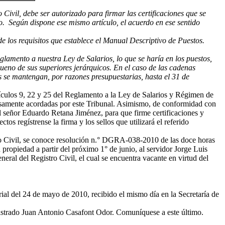
ivil, debe ser autorizado para firmar las certificaciones que se
. Según dispone ese mismo artículo, el acuerdo en ese sentido
de los requisitos que establece el Manual Descriptivo de Puestos.
glamento a nuestra Ley de Salarios, lo que se haría en los puestos,
 bueno de sus superiores jerárquicos. En el caso de las cadenas
 se mantengan, por razones presupuestarias, hasta el 31 de
ículos 9, 22 y 25 del Reglamento a la Ley de Salarios y Régimen de
resamente acordadas por este Tribunal. Asimismo, de conformidad con
al señor Eduardo Retana Jiménez, para que firme certificaciones y
tos regístrense la firma y los sellos que utilizará el referido
ro Civil, se conoce resolución n.° DGRA-038-2010 de las doce horas
 propiedad a partir del próximo 1° de junio, al servidor Jorge Luis
ral del Registro Civil, el cual se encuentra vacante en virtud del
l del 24 de mayo de 2010, recibido el mismo día en la Secretaría de
Magistrado Juan Antonio Casafont Odor. Comuníquese a este último.