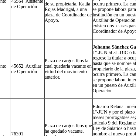
nto
45564, Asistente
de su propietaria, Kattia
ocurra primero. La ca
de Operación
Rojas Madrigal, a una
se propone labora para
plaza de Coordinador de
institución en un pues
Apoyo.
Auxiliar de Operación
existen dos clases para
Coordinador de Apoyo
Johanna Sánchez Gar
1°-JUN al 31-DIC o h
regrese la titular a ocu
Plaza de cargos fijos la
hasta que se nombre a
nto
45652, Auxiliar
cual quedaría vacante en
propietario de la plaza
de Operación
virtud del movimiento
ocurra primero. La ca
anterior.
se propone labora inte
en un puesto de Auxili
Operación.
Eduardo Retana Jimén
1°-JUN y por el plazo
meses prorrogables se
artículo 9 del Reglame
Plaza de cargos fijos que
Ley de Salarios o hast
ha quedado vacante,
76391,
nombre al nuevo propi