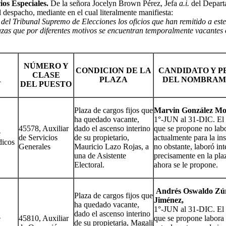
ios Especiales.
De la señora Jocelyn Brown Pérez, Jefa
a.i.
del Depart
 despacho, mediante en el cual literalmente manifiesta:
el Tribunal Supremo de Elecciones los oficios que han remitido a este 
azas que por diferentes motivos se encuentran temporalmente vacantes o
NÚMERO Y
CONDICION DE LA
CANDIDATO Y P
CLASE
A
PLAZA
DEL NOMBRAM
DEL PUESTO
Plaza de cargos fijos que
Marvin González Mo
ha quedado vacante,
1°-JUN al 31-DIC. El 
45578, Auxiliar
dado el ascenso interino
que se propone no lab
e
de Servicios
de su propietario,
actualmente para la ins
dicos
Generales
Mauricio Lazo Rojas, a
no obstante, laboró in
una de Asistente
precisamente en la pla
Electoral.
ahora se le propone.
Andrés Oswaldo Zú
Plaza de cargos fijos que
Jiménez,
ha quedado vacante,
1°-JUN al 31-DIC. El 
dado el ascenso interino
e
45810, Auxiliar
que se propone labora
de su propietaria, Magali