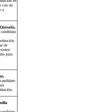
titución en
o con un
o a
 Quesada,
 candidata
nstitución
ar de
xisten
dio para
os,
candidato
ora
titución.
nilla
candidato