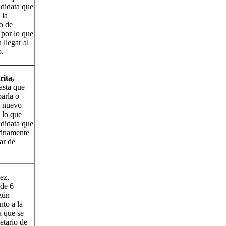
ndidata que
 la
to de
 por lo que
 llegar al
.
ita,
asta que
parla o
l nuevo
, lo que
ndidata que
rinamente
ar de
ez,
 de 6
gún
nto a la
a que se
etario de