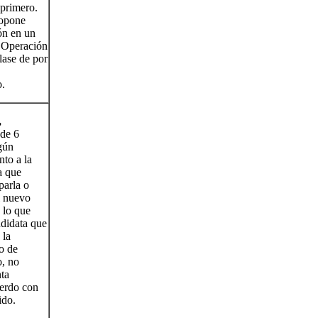
 primero.
ropone
ión en un
e Operación
lase de por
.
,
 de 6
gún
nto a la
a que
parla o
l nuevo
, lo que
ndidata que
 la
to de
, no
nta
uerdo con
ido.