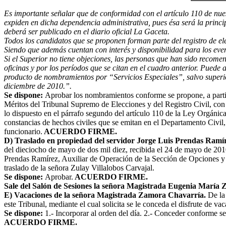
Es importante señalar que de conformidad con el artículo 110 de nues
expiden en dicha dependencia administrativa, pues ésa será la princ
deberá ser publicado en el diario oficial La Gaceta.
Todos los candidatos que se proponen forman parte del registro de ele
Siendo que además cuentan con interés y disponibilidad para los eve
Si el Superior no tiene objeciones, las personas que han sido recome
oficinas y por los períodos que se citan en el cuadro anterior. Puede 
producto de nombramientos por “Servicios Especiales”, salvo superio
diciembre de 2010.”.
Se dispone:
Aprobar los nombramientos conforme se propone, a partir
Méritos del Tribunal Supremo de Elecciones y del Registro Civil, con
lo dispuesto en el párrafo segundo del artículo 110 de la Ley Orgánic
constancias de hechos civiles que se emitan en el Departamento Civil, a 
funcionario.
ACUERDO FIRME.
D) Traslado en propiedad del servidor Jorge Luis Prendas Ramír
del dieciocho de mayo de dos mil diez, recibida el 24 de mayo de 2010 
Prendas Ramírez, Auxiliar de Operación de la Sección de Opciones y Na
traslado de la señora Zulay Villalobos Carvajal.
Se dispone:
Aprobar.
ACUERDO FIRME.
Sale del Salón de Sesiones la señora Magistrada Eugenia María
E) Vacaciones de la señora Magistrada Zamora Chavarría.
De la 
este Tribunal, mediante el cual solicita se le conceda el disfrute de v
Se dispone:
1.- Incorporar al orden del día. 2.- Conceder conforme se
ACUERDO FIRME.