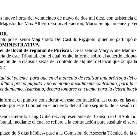
as nueve horas del veinticinco de mayo de dos mil diez, con asistencia
 Magistrados Max Alberto Esquivel Faerron, Mario Seing Jiménez y Fer
OR.
epto por el señor Magistrado Del Castillo Riggioni, quien no participó d
DMINISTRATIVA.
r del local de regional de Puriscal.
De la señora Mary Anne Mannix 
ía de este Tribunal, con el cual remite informe sobre el acuerdo adopta
icación de la cláusula sexta del contrato de alquiler del local que ocupa
ón:
itud del petente para que en el momento de realizar una prórroga del con
 último precio pagado y no el monto inicialmente contratado, para lo c
rendamiento. Asimismo, deberá tomarse en cuenta para la determinación 
nforme, en punto a considerar -en esta contratación, así como en las an
sto por este Tribunal en el acuerdo del artículo segundo de la sesión o
señor Gerardo Lang Gutiérrez, representante del Consorcio CRSoluci
bunal, mediante el cual se refiere a la contratación para sustituir el s
el plazo de 5 días hábiles- pase a la Comisión de Asesoría Técnica de la