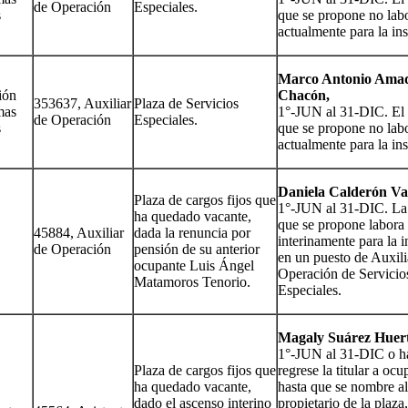
de Operación
Especiales.
s
que se propone no lab
actualmente para la ins
Marco Antonio Ama
ión
Chacón,
353637, Auxiliar
Plaza de Servicios
mas
1°-JUN al 31-DIC. El 
de Operación
Especiales.
s
que se propone no lab
actualmente para la ins
Daniela Calderón Va
Plaza de cargos fijos que
1°-JUN al 31-DIC. La
ha quedado vacante,
que se propone labora
45884, Auxiliar
dada la renuncia por
interinamente para la i
de Operación
pensión de su anterior
en un puesto de Auxili
ocupante Luis Ángel
Operación de Servicio
Matamoros Tenorio.
Especiales.
Magaly Suárez Huert
1°-JUN al 31-DIC o h
Plaza de cargos fijos que
regrese la titular a ocu
ha quedado vacante,
hasta que se nombre a
dado el ascenso interino
propietario de la plaza