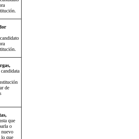
ora
titución.
dor
candidato
ora
titución.
rgas,
 candidata
nstitución
ar de
s
as,
asta que
parla o
l nuevo
, lo que