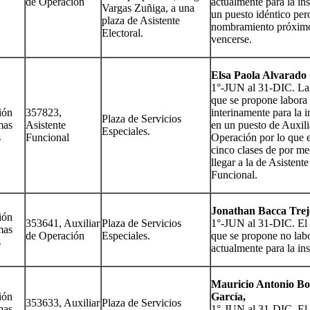
de Operación
actualmente para la ins
Vargas Zuñiga, a una
un puesto idéntico per
plaza de Asistente
nombramiento próxim
Electoral.
vencerse.
Elsa Paola Alvarado
1°-JUN al 31-DIC. La
que se propone labora
ión
357823,
interinamente para la i
Plaza de Servicios
mas
Asistente
en un puesto de Auxili
Especiales.
s
Funcional
Operación por lo que e
cinco clases de por me
llegar a la de Asistente
Funcional.
Jonathan Bacca Trej
ión
353641, Auxiliar
Plaza de Servicios
1°-JUN al 31-DIC. El 
mas
de Operación
Especiales.
que se propone no lab
s
actualmente para la ins
Mauricio Antonio Bo
ión
García,
353633, Auxiliar
Plaza de Servicios
mas
1°-JUN al 31-DIC. El 