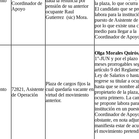
nto
dada la renuncia por
Coordinador de
la plaza, lo que ocurra
pensión de su anterior
Apoyo
El candidato que se p
ocupante Raul
labora para la instituc
Gutierrez (sic) Mora.
puesto de Asistente d
por lo que existe una c
medio para llegar a la
Coordinador de Apoyo
Olga Morales Quirós
1°-JUN y por el plazo
meses prorrogables se
artículo 9 del Reglame
Ley de Salarios o hast
regrese su titular a ocu
Plaza de cargos fijos la
hasta que se nombre a
nto
72821, Asistente
cual quedaría vacante en
propietario de la plaza
de Operación
virtud del movimiento
ocurra primero. La ca
anterior.
se propone labora para
institución en un pues
Coordinador de Apoyo
obstante, en nota adju
manifiesta estar de ac
el movimiento pretend