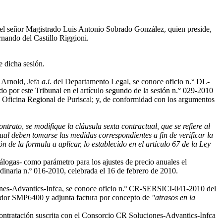
 del señor Magistrado Luis Antonio Sobrado González, quien preside,
nando del Castillo Riggioni.
e dicha sesión.
Arnold, Jefa
a.i.
del Departamento Legal, se conoce oficio n.° DL-
do por este Tribunal en el artículo segundo de la sesión n.° 029-2010
 la Oficina Regional de Puriscal; y, de conformidad con los argumentos
trato, se modifique la cláusula sexta contractual, que se refiere al
ual deben tomarse las medidas correspondientes a fin de verificar la
de la formula a aplicar, lo establecido en el artículo 67 de la Ley
álogas- como parámetro para los ajustes de precio anuales el
rdinaria n.º 016-2010, celebrada el 16 de febrero de 2010.
ones-Advantics-Infca, se conoce oficio n.º CR-SERSICI-041-2010 del
ervidor SMP6400 y adjunta factura por concepto de
"atrasos en la
 contratación suscrita con el Consorcio CR Soluciones-Advantics-Infca