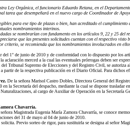
tra Ley Orgánica, el funcionario Eduardo Retana, en el Departamento C
ipal tarea que desempeñará en el nuevo cargo de Coordinador de Apoyo
gibles para ese tipo de plazas o bien, han acreditado el cumplimiento 
ntuales nombramientos interinos.
ndadas se nombrarían con fundamento en los artículos 9, 22 y 25 del re
apreciarse que las presentes solicitudes cuentan con el respectivo visto
r criterio, se recomienda que los nombramientos involucrados en ellos
 del 1° de junio de 2010 y de conformidad con lo dispuesto por los art
 la aclaración merced a la cual las eventuales prórrogas deben ser exp
a del Tribunal Supremo de Elecciones y del Registro Civil, se autoriza 
partir de la respectiva publicación en el Diario Oficial. Para dichos efec
ez.
De la señora Marisol Castro Dobles, Directora General del Regist
en la Secretaría del despacho, mediante la cual se dispone trasladar en
turalizaciones, al cargo de Auxiliar de Operación en la Secretaría Gene
 Zamora Chavarría.
señora Magistrada Eugenia María Zamora Chavarría, se conoce memoria
acaciones del 31 de mayo al 04 de junio de 2010.
 solicita. Previo sorteo de rigor, para sustituirla se designa al señor 