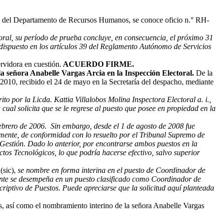
del Departamento de Recursos Humanos, se conoce oficio n.° RH-
ctoral, su período de prueba concluye, en consecuencia, el próximo 31
o dispuesto en los artículos 39 del Reglamento Autónomo de Servicios
rvidora en cuestión.
ACUERDO FIRME.
 señora Anabelle Vargas Arcia en la Inspección Electoral.
De la
10, recibido el 24 de mayo en la Secretaría del despacho, mediante
o por la Licda. Kattia Villalobos Molina Inspectora Electoral a. i.,
cual solicita que se le regrese al puesto que posee en propiedad en la
brero de 2006. Sin embargo, desde el 1 de agosto de 2008 fue
rmente, de conformidad con lo resuelto por el Tribunal Supremo de
 Gestión. Dado lo anterior, por encontrarse ambos puestos en la
tos Tecnológicos, lo que podría hacerse efectivo, salvo superior
z
(sic),
se nombre en forma interina en el puesto de Coordinador de
mente se desempeña en un puesto clasificado como Coordinador de
riptivo de Puestos. Puede apreciarse que la solicitud aquí planteada
, así como el nombramiento interino de la señora Anabelle Vargas