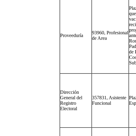
Pla
que
vac
rec
pro
93960, Profesional
Proveeduría
ant
de Area
Ron
Pad
de 
Coo
Sub
Dirección
General del
357831, Asistente
Pla
Registro
Funcional
Esp
Electoral