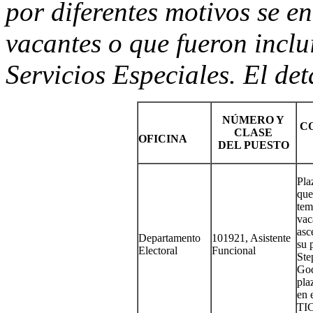
por diferentes motivos se 
vacantes o que fueron inclu
Servicios Especiales. El deta
NÚMERO Y
C
CLASE
OFICINA
DEL PUESTO
Pla
que
tem
vac
asc
Departamento
101921, Asistente
su 
Electoral
Funcional
Ste
God
pla
en 
TIC