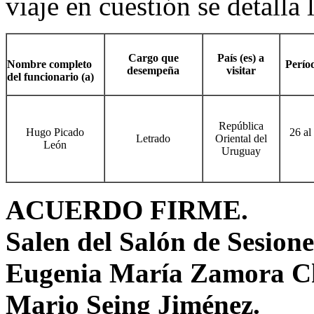
viaje en cuestión se detalla 
Cargo que
País (es) a
Nombre completo
Períod
desempeña
visitar
del funcionario (a)
República
Hugo Picado
26 al
Letrado
Oriental del
León
Uruguay
ACUERDO FIRME.
Salen del Salón de Sesion
Eugenia María Zamora Ch
Mario Seing Jiménez.