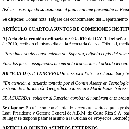
Así las cosas, queda solucionado el problema que presentaba la Region
Se dispone:
Tomar nota. Hágase del conocimiento del Departamento L
ARTÍCULO CUARTO.
ASUNTOS DE COMISIONES INSTI
A) Acta de la reunión ordinaria n.° 03-2010 del CATI.
Del señor 
de 2010, recibido el mismo día en la Secretaría de este Tribunal, media
"Para hacerlo del conocimiento del Superior, adjunto copia del acta 
Para los fines consiguientes me permito transcribir el artículo tercer
ARTICULO
(sic)
TERCERO.
De la señora Patricia Chacon
(sic)
Ji
“En atención al acuerdo tomado por el Comité Asesor en Tecnologí
Sistema de Información Geográfica a la señora María Isabel Núñez G
SE ACUERDA: solicitar al Superior aprobar el nombramiento propue
Se dispone:
En relación con el artículo tercero transcrito supra, apro
Laat, Presidente y Gerente General de A.B.M. de Costa Rica S.A. para 
su lugar se dispone pasar el asunto a la Oficina de Proyectos Tecnológ
ARTÍCULO QUINTO.
ASUNTOS EXTERNOS.