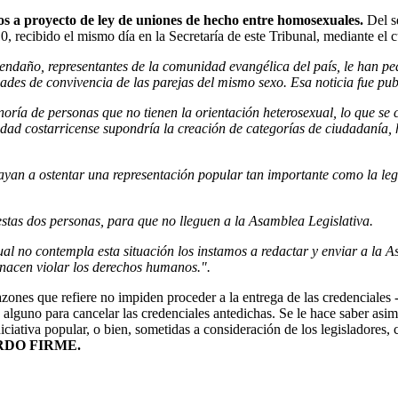
tos a proyecto de ley de uniones de hecho entre homosexuales.
Del s
recibido el mismo día en la Secretaría de este Tribunal, mediante el cu
ndaño, representantes de la comunidad evangélica del país, le han ped
dades de convivencia de las parejas del mismo sexo. Esa noticia fue pub
oría de personas que no tienen la orientación heterosexual, lo que se c
dad costarricense supondría la creación de categorías de ciudadanía, 
ayan a ostentar una representación popular tan importante como la leg
estas dos personas, para que no lleguen a la Asamblea Legislativa.
tual no contempla esta situación los instamos a redactar y enviar a la 
enacen violar los derechos humanos.".
ones que refiere no impiden proceder a la entrega de las credenciales -
lguno para cancelar las credenciales antedichas. Se le hace saber asimi
iativa popular, o bien, sometidas a consideración de los legisladores, c
DO FIRME.