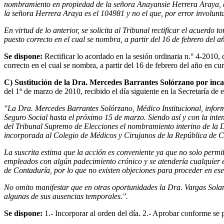
nombramiento en propiedad de la señora Anayansie Herrera Araya, a 
la señora Herrera Araya es el 104981 y no el que, por error involunt
En virtud de lo anterior, se solicita al Tribunal rectificar el acue
puesto correcto en el cual se nombra, a partir del 16 de febrero del 
Se dispone:
Rectificar lo acordado en la sesión ordinaria n.° 4-2010,
correcto en el cual se nombra, a partir del 16 de febrero del año en c
C) Sustitución de la Dra. Mercedes Barrantes Solórzano por inc
del 1º de marzo de 2010, recibido el día siguiente en la Secretaría de e
"La Dra. Mercedes Barrantes Solórzano, Médico Institucional, inform
Seguro Social hasta el próximo 15 de marzo. Siendo así y con la int
del Tribunal Supremo de Elecciones el nombramiento interino de la 
incorporada al Colegio de Médicos y Cirujanos de la República de Cos
La suscrita estima que la acción es conveniente ya que no solo permit
empleados con algún padecimiento crónico y se atendería cualquier e
de Contaduría, por lo que no existen objeciones para proceder en ese
No omito manifestar que en otras oportunidades la Dra. Vargas Solan
algunas de sus ausencias temporales.".
Se dispone:
1.- Incorporar al orden del día. 2.- Aprobar conforme se