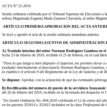
ACTA Nº 21-2010
Sesión ordinaria celebrada por el Tribunal Supremo de Elecciones a l
señora Magistrada Eugenia María Zamora Chavarría, el señor Magistr
ARTÍCULO PRIMERO.
APROBACION DEL ACTA ANTERI
Se leyó y aprobó el acta de la sesión ordinaria inmediata anterior.
ARTÍCULO SEGUNDO.
ASUNTOS DE ADMINISTRACION 
A) Traslado interino del señor Norman Rodríguez Gamboa en el
fecha 23 de febrero de 2010, recibido el 25 de febrero, en el cual liter
“Para lo que tenga a bien disponer el Superior, me permito elevar a 
trasladar interinamente al funcionario Norman Rodríguez Gamboa, a 
lo establece el artículo 9 del Reglamento de la Ley de Salarios y de 
Se dispone:
Aprobar, con la aclaración de que las eventuales prórrog
B) Rectificación del número de puesto de la servidora Anayansie
del 26 de febrero del 2010, recibido en la Secretaría del despacho el 1
“En Sesión Ordinaria No. 004-2010 celebrada el 12 de enero del año
en los puestos 353414 y 353415 incluidos en la clase Profesional de G