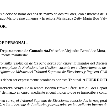
as dieciocho horas del dos de marzo de dos mil diez, con asistencia de
ado Mario Seing Jiménez y la señora Magistrada Zetty María Bou Valv
OR.
DE PERSONAL.
 Departamento de Contaduría.
Del señor Alejandro Bermúdez Mora, S
almente manifiesta:
consulta resolución de las ocho horas con cuarenta minutos del diecisé
una plaza de Profesional de Gestión, vacante en el Departamento de C
Régimen de Méritos del Tribunal Supremo de Elecciones y Registro Civil
as deben ser expresamente acordadas por este Tribunal.
ACUERDO F
 Herrera Araya.
De la señora Jocelyn Brown Pérez, Jefa
a.i.
del Depar
° de marzo en curso, mediante el cual indica lo que se transcribe a cont
 en curso, el Tribunal Supremo de Elecciones conoció dos ternas, pro
estión -Asistente de Auditoría- y destacados en la Auditoría Interna de