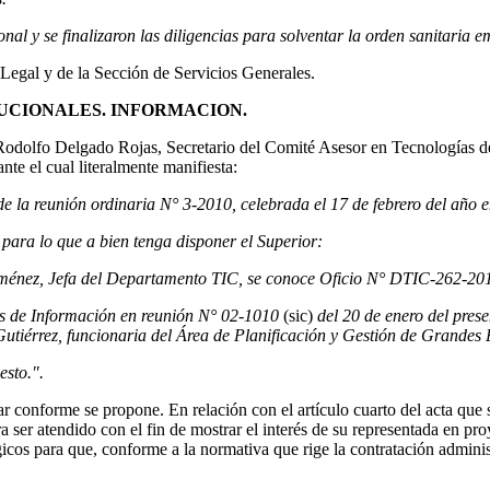
al y se finalizaron las diligencias para solventar la orden sanitaria e
egal y de la Sección de Servicios Generales.
TUCIONALES. INFORMACION.
Rodolfo Delgado Rojas, Secretario del Comité Asesor en Tecnologías d
nte el cual literalmente manifiesta:
de la reunión ordinaria N° 3-2010, celebrada el 17 de febrero del año
o para lo que a bien tenga disponer el Superior:
ménez, Jefa del Departamento TIC, se conoce Oficio N° DTIC-262-2010 
as de Información en reunión N° 02-1010
(sic)
del 20 de enero del pres
utiérrez, funcionaria del Área de Planificación y Gestión de Grandes
sto.".
bar conforme se propone. En relación con el artículo cuarto del acta que s
ser atendido con el fin de mostrar el interés de su representada en pr
icos para que, conforme a la normativa que rige la contratación adminis