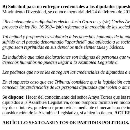
B) Solicitud para no entregar credenciales a los diputados opues
Movimiento Diversidad, se conoce memorial del 24 de febrero de 2010, 
"Recientemente los diputados electos Justo Orozco - y
(sic)
Carlos Ave
proyecto de ley No. 16.390--
(sic)
referente a la creación de las socie
Tal actitud y propuesta es violatoria a los derechos humanos de la min
sufrido en el pasado denominado "apartheid" que aplicado a la socie
grupo sean reprimidas en sus derechos más elementales y básicos.
Es indudable que tales declaraciones son indignas de personas que v
derechos humanos no pueden llegar a la Asamblea Legislativa.
Les pedimos que no se les entreguen las credenciales de diputados a 
En el supuesto caso que ese Tribunal considere que la legislación ac
cancelar las credenciales de las personas diputadas que violen o am
Se dispone:
Hacer del conocimiento del señor Araya Torres que las raz
diputados a la Asamblea Legislativa, como tampoco facultan en modo a
ley de su interés, pueden ser promovidas mediante el mecanismo de inic
consideración de la Asamblea Legislativa, si a bien lo tienen.
ACUER
ARTÍCULO SEXTO.
ASUNTOS DE PARTIDOS POLITICOS.