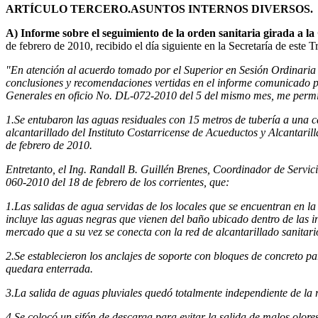
ARTÍCULO TERCERO.
ASUNTOS INTERNOS DIVERSOS.
A) Informe sobre el seguimiento de la orden sanitaria girada a l
de febrero de 2010, recibido el día siguiente en la Secretaría de este T
"En atención al acuerdo tomado por el Superior en Sesión Ordinaria N
conclusiones y recomendaciones vertidas en el informe comunicado p
Generales en oficio No. DL-072-2010 del 5 del mismo mes, me permi
1.Se entubaron las aguas residuales con 15 metros de tubería a una c
alcantarillado del Instituto Costarricense de Acueductos y Alcantari
de febrero de 2010.
Entretanto, el Ing. Randall B. Guillén Brenes, Coordinador de Servi
060-2010 del 18 de febrero de los corrientes, que:
1.Las salidas de agua servidas de los locales que se encuentran en l
incluye las aguas negras que vienen del baño ubicado dentro de las in
mercado que a su vez se conecta con la red de alcantarillado sanitari
2.Se establecieron los anclajes de soporte con bloques de concreto par
quedara enterrada.
3.La salida de aguas pluviales quedó totalmente independiente de la r
4.Se colocó un sifón de descarga para evitar la salida de malos olores