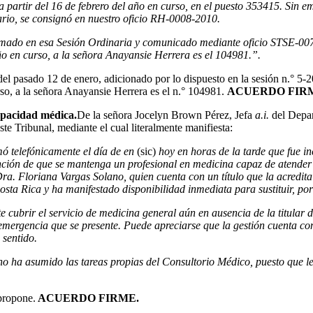
partir del 16 de febrero del año en curso, en el puesto 353415. Sin e
ario, se consignó en nuestro oficio RH-0008-2010.
rdo tomado en esa Sesión Ordinaria y comunicado mediante oficio STSE-0
año en curso, a la señora Anayansie Herrera es el 104981.”.
 del pasado 12 de enero, adicionado por lo dispuesto en la sesión n.° 5
urso, a la señora Anayansie Herrera es el n.° 104981.
ACUERDO FIR
apacidad médica.
De la señora Jocelyn Brown Pérez, Jefa
a.i.
del Depar
ste Tribunal, mediante el cual literalmente manifiesta:
ó telefónicamente el día de en
(sic)
hoy en horas de la tarde que fue i
ención de que se mantenga un profesional en medicina capaz de atender 
Dra. Floriana Vargas Solano, quien cuenta con un título que la acredi
ta Rica y ha manifestado disponibilidad inmediata para sustituir, por e
e cubrir el servicio de medicina general aún en ausencia de la titular 
mergencia que se presente. Puede apreciarse que la gestión cuenta co
 sentido.
o ha asumido las tareas propias del Consultorio Médico, puesto que le
 propone.
ACUERDO FIRME.