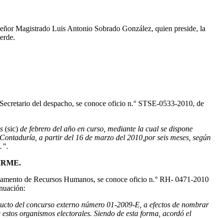
l señor Magistrado Luis Antonio Sobrado González, quien preside, la
erde.
ecretario del despacho, se conoce oficio n.° STSE-0533-2010, de
is
(sic)
de febrero del año en curso, mediante la cual se dispone
ontaduría, a partir del 16 de marzo del 2010,por seis meses, según
.”.
IRME.
tamento de Recursos Humanos, se conoce oficio n.° RH- 0471-2010
inuación:
ducto del concurso externo número 01-2009-E, a efectos de nombrar
 estos organismos electorales. Siendo de esta forma, acordó el