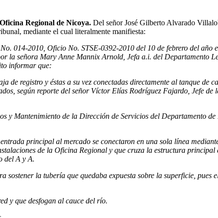
a Oficina Regional de Nicoya.
Del señor José Gilberto Alvarado Villal
ribunal, mediante el cual literalmente manifiesta:
o. 014-2010, Oficio No. STSE-0392-2010 del 10 de febrero del año en c
or la señora Mary Anne Mannix Arnold, Jefa a.i. del Departamento Lega
to informar que:
aja de registro y éstas a su vez conectadas directamente al tanque de 
llados, según reporte del señor Víctor Elías Rodríguez Fajardo, Jefe 
cios y Mantenimiento de la Dirección de Servicios del Departamento de
a entrada principal al mercado se conectaron en una sola línea mediante
stalaciones de la Oficina Regional y que cruza la estructura principal 
o del A y A.
a sostener la tubería que quedaba expuesta sobre la superficie, pues el 
ed y que desfogan al cauce del río.
.