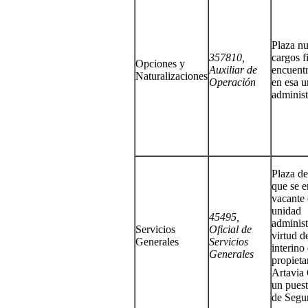
Plaza n
357810,
cargos f
Opciones y
Auxiliar de
encuentr
Naturalizaciones
Operación
en esa u
administ
Plaza de
que se e
vacante 
unidad
45495,
administ
Servicios
Oficial de
virtud d
Generales
Servicios
interino
Generales
propieta
Artavia 
un puest
de Segu