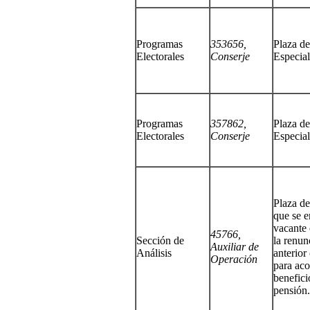
Programas
353656,
Plaza de
Electorales
Conserje
Especial
Programas
357862,
Plaza de
Electorales
Conserje
Especial
Plaza de
que se e
vacante 
45766,
Sección de
la renun
Auxiliar de
Análisis
anterior
Operación
para aco
benefici
pensión.