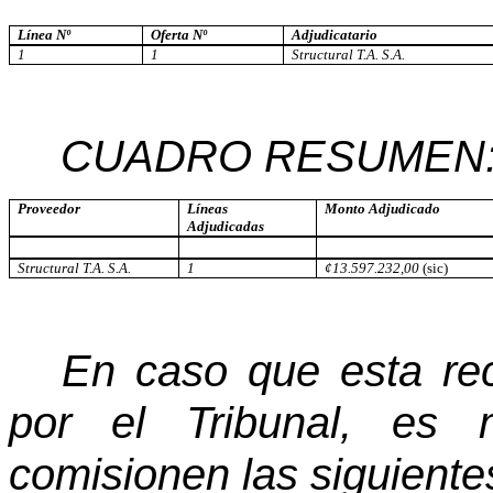
Línea Nº
Oferta Nº
Adjudicatario
1
1
Structural T.A. S.A.
CUADRO RESUMEN
Proveedor
Líneas
Monto Adjudicado
Adjudicadas
Structural T.A. S.A.
1
¢13.597.232,00
(sic)
En caso que esta re
por el Tribunal, es
comisionen las siguiente