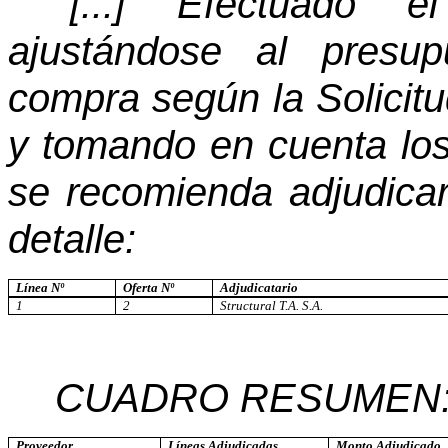
"[...] Efectuado el
ajustándose al presup
compra según la Solicit
y
tomando en cuenta los
se recomienda adjudicar
detalle:
Línea Nº
Oferta Nº
Adjudicatario
1
2
Structural T.A. S.A.
CUADRO RESUMEN
Proveedor
Líneas Adjudicadas
Monto Adjudicado