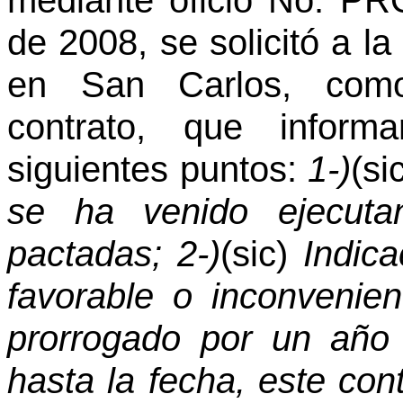
mediante oficio No. PR
de 2008, se solicitó a l
en San Carlos, como
contrato, que inform
siguientes puntos:
1-)
(si
se ha venido ejecuta
pactadas; 2-)
(sic)
Indic
favorable o inconvenie
prorrogado por un año
hasta la fecha, este con