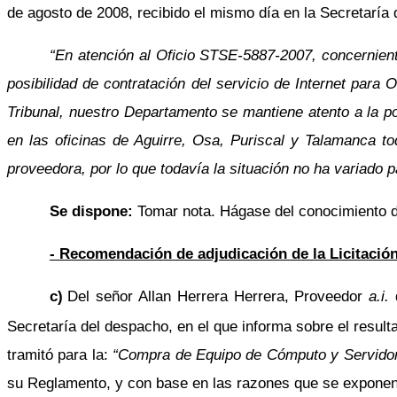
de agosto de 2008, recibido el mismo día en la Secretaría 
“En atención al Oficio STSE-5887-2007, concernient
posibilidad de contratación del servicio de Internet par
Tribunal, nuestro Departamento se mantiene atento a la pos
en las oficinas de Aguirre, Osa, Puriscal y Talamanca to
proveedora, por lo que todavía la situación no ha variado pa
Se dispone:
Tomar nota. Hágase del conocimiento d
- Recomendación de adjudicación de la Licitació
c)
Del señor Allan Herrera Herrera, Proveedor
a.i.
d
Secretaría del despacho, en el que informa sobre el result
tramitó para la:
“Compra de Equipo de Cómputo y Servido
su Reglamento, y con base en las razones que se exponen,