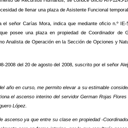
amento de Recursos Humanos, se conoce oficio RH-1245-20
necesidad de llenar una plaza de Asistente Funcional tempora
 el señor Carías Mora, indica que mediante oficio n.º IE-5
o que posee una plaza en propiedad de Coordinador de G
o Analista de Operación en la Sección de Opciones y Natur
8-2008 del 20 de agosto del 2008, suscrito por el señor Al
el año en curso, me permito elevar a su estimable considera
tiona el ascenso interino del servidor German Rojas Flores
lguero López.
 de ascenso ya que entre su clase en propiedad -Coordinador