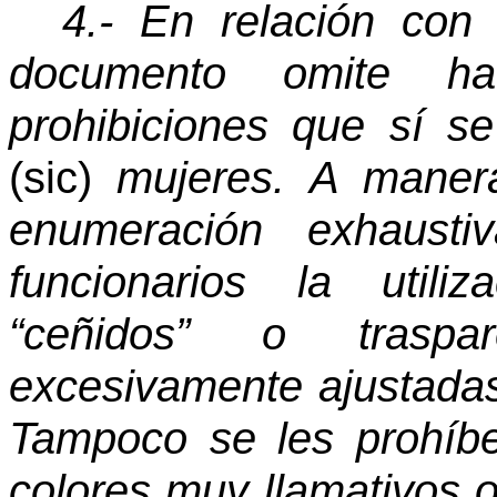
4.- En relación con 
documento omite hac
prohibiciones que sí s
(sic)
mujeres. A manera
enumeración exhaust
funcionarios la util
“ceñidos” o trasp
excesivamente ajustadas 
Tampoco se les prohíbe 
colores muy llamativos o