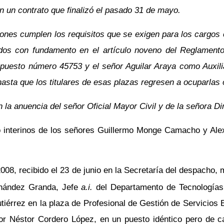
n un contrato que finalizó el pasado 31 de mayo.
nes cumplen los requisitos que se exigen para los cargos ci
dos con fundamento en el artículo noveno del Reglamento
puesto número 45753 y el señor Aguilar Araya como Auxil
 hasta que los titulares de esas plazas regresen a ocuparlas
la anuencia del señor Oficial Mayor Civil y de la señora Dir
 interinos de los señores Guillermo Monge Camacho y Alexi
08, recibido el 23 de junio en la Secretaría del despacho, m
rnández Granda, Jefe
a.i.
del Departamento de Tecnologías 
iérrez en la plaza de Profesional de Gestión de Servicios 
r Néstor Cordero López, en un puesto idéntico pero de car