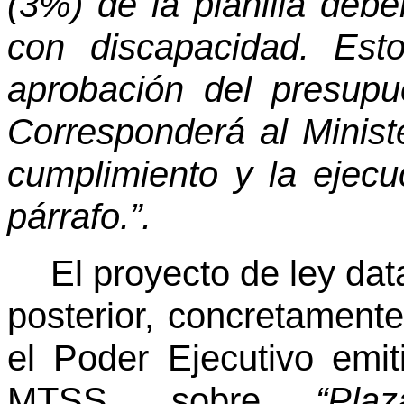
(3%) de la planilla deb
con discapacidad. Est
aprobación del presupue
Corresponderá al Minist
cumplimiento y la ejecu
párrafo.”.
El proyecto de ley da
posterior, concretament
el Poder Ejecutivo emi
MTSS, sobre
“Pl