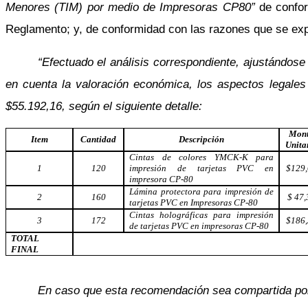
Menores (TIM) por medio de Impresoras CP80”
de confor
Reglamento; y, de conformidad con las razones que se exp
“Efectuado el análisis correspondiente, ajustándo
en cuenta la valoración económica, los aspectos legale
$55.192,16, según el siguiente detalle:
Mon
Item
Cantidad
Descripción
Unita
Cintas de colores YMCK-K para
1
120
impresión de tarjetas PVC en
$129
impresora CP-80
Lámina protectora para impresión de
2
160
$ 47,
tarjetas PVC en Impresoras CP-80
Cintas holográficas para impresión
3
172
$186
de tarjetas PVC en impresoras CP-80
TOTAL
FINAL
En caso que esta recomendación sea compartida por 