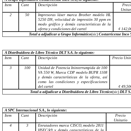
Item
Cant
Descripción
Preci
Unitar
2
50
Impresoras láser marca Brother modelo HL
5250 DN, velocidad de impresión 30 ppm en
modo gráfico y demás características de la
oferta y condiciones del cartel
¢ 142,0
Total a adjudicar a Grupo Informàtico
(sic)
Costarricense Inco 
A Distribuidora de Libro Técnico DLT S.A. lo siguiente:
Item
Cant
Descripción
Precio Unit
3
100
Unidad de Potencia Ininterrumpida de 100
VA 550 W, Marca CDP modelo BUPR 1108
y demás características de la oferta, así
como las condiciones y especificaciones
del cartel
¢ 49,50
Total a adjudicar a Distribuidora de Libro Tècnico
(sic)
DLT S.
A SPC Internacional S.A., lo siguiente:
Item
Cant
Descripción
Precio
Unitario
4
3
Enrutadores marca CISCO, modelo 2811
HSEC/k9 y demás características de la