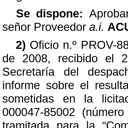
Se dispone:
Aproba
señor Proveedor
a.i.
AC
2)
Oficio n.º PROV-8
de 2008, recibido el
Secretaría del despac
informe sobre el result
sometidas en la licit
000047-85002 (número 
tramitada para la “C