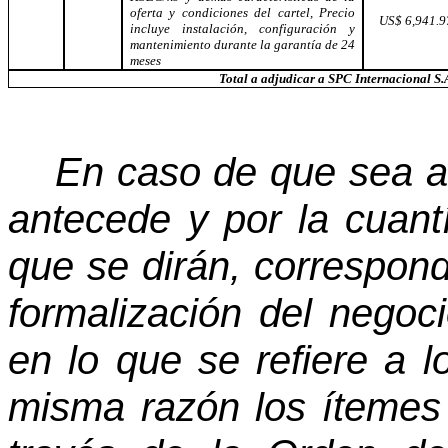
oferta y condiciones del cartel, Precio
US$ 6,941.9
incluye instalación, configuración y
mantenimiento durante la garantía de 24
meses
Total a adjudicar a SPC Internacional S.
En caso de que sea a
antecede y por la cuant
que se dirán, correspon
formalización del negoci
en lo que se refiere a l
misma razón los íteme