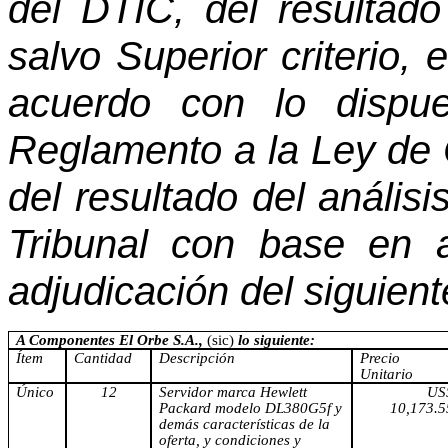
del DTIC, del resultado 
salvo Superior criterio,
acuerdo con lo dispue
Reglamento a la Ley de C
del resultado del anális
Tribunal con base en aq
adjudicación del siguien
A Componentes El Orbe S.A.,
(sic)
lo siguiente:
Ítem
Cantidad
Descripción
Precio
Unitario
Único
12
Servidor marca Hewlett
US
Packard modelo DL380G5f y
10,173.5
demás características de la
oferta, y condiciones y