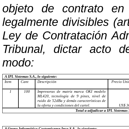
objeto de contrato en
legalmente divisibles (a
Ley de Contratación Admi
Tribunal, dictar acto d
modo:
A IPL Sistemas S.A., lo siguiente:
Item
Cant
Descripción
Precio Uni
1
100
Impresoras de matriz marca OKI modelo
ML420, tecnología de 9 pines, nivel de
ruido de 52dBa y demás características de
la oferta y condiciones del cartel.
US$ 3
Total a adjudicar a IPL Sistemas
A Grupo Informático Costarricense Inco S.A., lo siguiente: