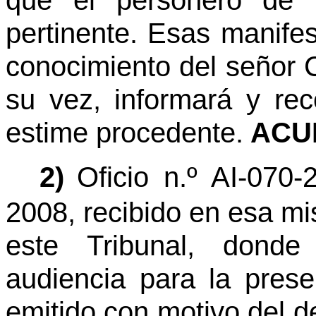
que el personero de l
pertinente. Esas manife
conocimiento del señor C
su vez, informará y re
estime procedente.
ACUE
2)
Oficio n.º AI-070
2008, recibido en esa mi
este Tribunal, donde
audiencia para la pres
emitido con motivo del de