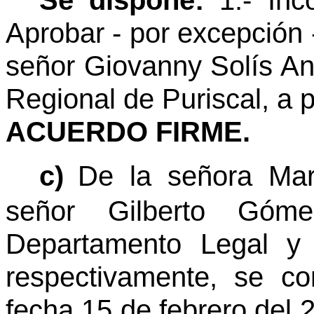
Se dispone:
1.- Inc
Aprobar - por excepción 
señor Giovanny Solís An
Regional de Puriscal, a p
ACUERDO FIRME.
c)
De la señora Mar
señor Gilberto Góm
Departamento Legal y 
respectivamente, se c
fecha 15 de febrero del 2