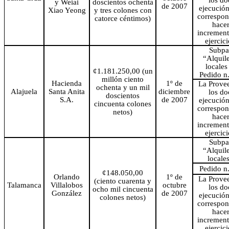
los d
y Weiai
doscientos ochenta
de 2007
ejecución
Xiao Yeong
y tres colones con
correspond
catorce céntimos)
hacer
increment
ejercic
Subpa
“Alquile
locales
¢1.181.250,00 (un
Pedido n
millón ciento
Hacienda
1º de
La Provee
ochenta y un mil
Alajuela
Santa Anita
diciembre
los d
doscientos
S.A.
de 2007
ejecución
cincuenta colones
correspond
netos)
hacer
increment
ejercic
Subpa
“Alquile
locales
Pedido n
¢148.050,00
Orlando
1º de
La Provee
(ciento cuarenta y
Talamanca
Villalobos
octubre
los d
ocho mil cincuenta
González
de 2007
ejecución
colones netos)
correspond
hacer
increment
ejercic