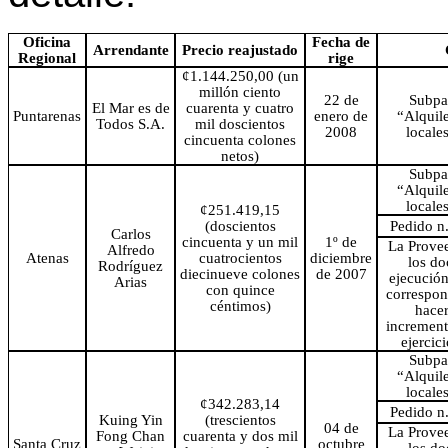
Oficina
Fecha de
Arrendante
Precio reajustado
Regional
rige
¢1.144.250,00 (un
millón ciento
22 de
Subpa
El Mar es de
cuarenta y cuatro
Puntarenas
enero de
“Alquile
Todos S.A.
mil doscientos
2008
locales
cincuenta colones
netos)
Subpa
“Alquile
locales
¢251.419,15
(doscientos
Pedido n
Carlos
cincuenta y un mil
1º de
La Provee
Alfredo
Atenas
cuatrocientos
diciembre
los d
Rodríguez
diecinueve colones
de 2007
ejecución
Arias
con quince
correspond
céntimos)
hacer
increment
ejercic
Subpa
“Alquile
locales
¢342.283,14
Pedido n
Kuing Yin
(trescientos
04 de
La Provee
Fong Chan
cuarenta y dos mil
Santa Cruz
octubre