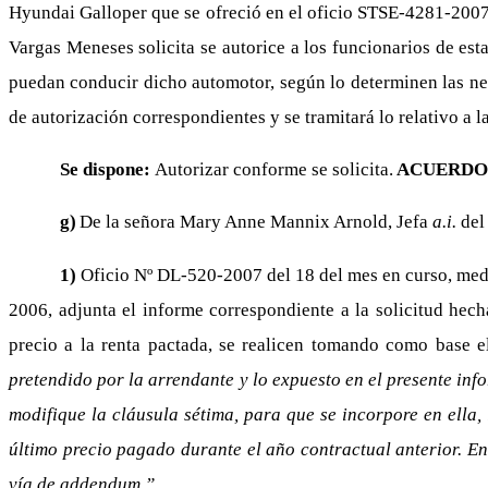
Hyundai Galloper que se ofreció en el oficio STSE-4281-2007
Vargas Meneses solicita se autorice a los funcionarios de es
puedan conducir dicho automotor, según lo determinen las nec
de autorización correspondientes y se tramitará lo relativo a l
Se dispone:
Autorizar conforme se solicita.
ACUERDO 
g)
De la señora Mary Anne Mannix Arnold, Jefa
a.i.
del
1)
Oficio Nº DL-520-2007 del 18 del mes en curso, media
2006, adjunta el informe correspondiente a la solicitud hecha
precio a la renta pactada, se realicen tomando como base 
pretendido por la arrendante y lo expuesto en el presente in
modifique la cláusula sétima, para que se incorpore en ella, 
último precio pagado durante el año contractual anterior. En 
vía de addendum.”