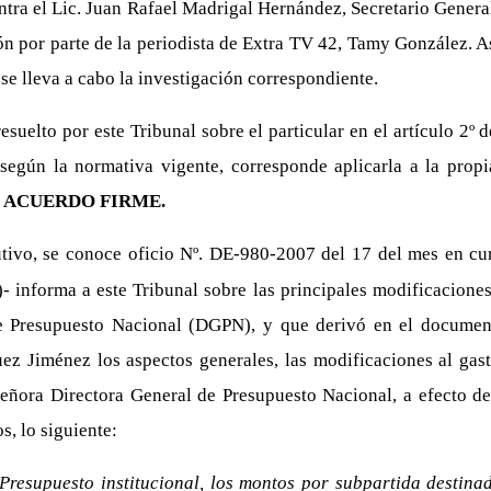
ntra el Lic. Juan Rafael Madrigal Hernández, Secretario General 
ción por parte de la periodista de Extra TV 42, Tamy González. 
se lleva a cabo la investigación correspondiente.
esuelto por este Tribunal sobre el particular en el artículo 2º 
egún la normativa vigente, corresponde aplicarla a la propi
ACUERDO FIRME.
tivo, se conoce oficio Nº. DE-980-2007 del 17 del mes en cur
 informa a este Tribunal sobre las principales modificacione
de Presupuesto Nacional (DGPN), y que derivó en el docume
uez Jiménez los aspectos generales, las modificaciones al gast
 señora Directora General de Presupuesto Nacional, a efecto d
s, lo siguiente:
 Presupuesto institucional, los montos por subpartida destin