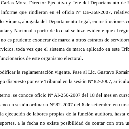
Carías Mora, Director Ejecutivo y Jefe del Departamento de 
 informe que rindieron en el oficio Nº DE-368-2007, relativ
illo Víquez, abogada del Departamento Legal, en instituciones c
pular y Nacional a partir de lo cual se hizo evidente que el r
 no es prudente exonerar de marca a otros estratos de servidore
icios, toda vez que el sistema de marca aplicado en este Trib
 funcionarios de este organismo electoral.
modificar la reglamentación vigente. Pase al Lic. Gustavo Rom
o dispuesto por este Tribunal en la sesión Nº 82-2007, artícul
erno, se conoce oficio Nº AI-250-2007 del 18 del mes en curso,
mo en sesión ordinaria Nº 82-2007 del 6 de setiembre en curso, 
la ejecución de labores propias de la función auditora, hasta 
portes, a la fecha no existe posibilidad de contar con otra u