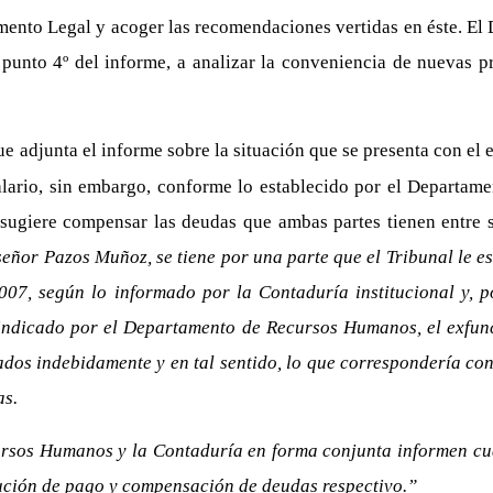
mento Legal y acoger las recomendaciones vertidas en éste. El
l punto 4º del informe, a analizar la conveniencia de nuevas p
ue adjunta el informe sobre la situación que se presenta con e
 salario, sin embargo, conforme lo establecido por el Departam
 sugiere compensar las deudas que ambas partes tienen entre s
señor Pazos Muñoz, se tiene por una parte que el Tribunal le e
07, según lo informado por la Contaduría institucional y, po
 indicado por el Departamento de Recursos Humanos, el exfunc
ados indebidamente y en tal sentido, lo que correspondería con
as.
rsos Humanos y la Contaduría en forma conjunta informen cuán
olución de pago y compensación de deudas respectivo.”