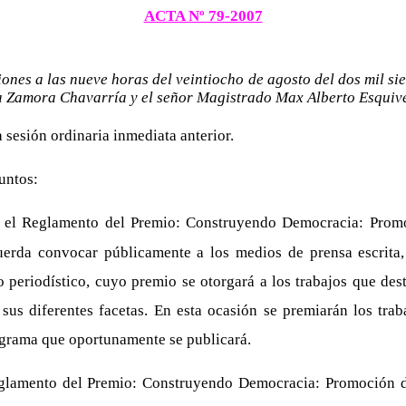
ACTA Nº 79-2007
ones a las nueve horas del veintiocho de agosto del dos mil si
a Zamora Chavarría y el señor Magistrado Max Alberto Esquiv
a sesión ordinaria inmediata anterior.
untos:
 el Reglamento del Premio: Construyendo Democracia: Promoc
rda convocar públicamente a los medios de prensa escrita, el
so periodístico, cuyo premio se otorgará a los trabajos que des
sus diferentes facetas. En esta ocasión se premiarán los traba
grama que oportunamente se publicará.
Reglamento del Premio: Construyendo Democracia: Promoción de