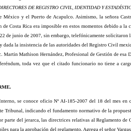
IRECTORES DE REGISTRO CIVIL, IDENTIDAD Y ESTADÍSTI
de México y el Puerto de Acapulco. Asimismo, la señora Castr
ón de Costa Rica era imposible en estos momentos debido a la c
de junio de 2007, sin embargo, telefónicamente solicitaron la 
 y dada la insistencia de las autoridades del Registro Civil mex
ic. Martin Mathison Hernández, Profesional de Gestión de esa D
referéndum, toda vez que el citado funcionario no tiene a car
RME.
nterno, se conoce oficio Nº AI-185-2007 del 18 del mes en c
te Tribunal, indicando el fundamento normativo de la propuest
 parte del jerarca, las directrices relativas al Reglamento de
ábiles para la aprobación del reglamento. Agrega el señor Varga