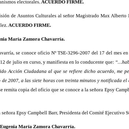
anismos electorales.
ACUERDO FIRME.
ón de Asuntos Culturales al señor Magistrado Max Alberto Esq
lez.
ACUERDO FIRME.
genia María Zamora Chavarría.
rría, se conoce oficio Nº TSE-3296-2007 del 17 del mes en cu
 12 de julio en curso, y manifiesta en lo conducente que:
“…habi
tido Acción Ciudadana al que se refiere dicho acuerdo, me pe
de 2007, a las siete horas con treinta minutos y notificada el 
se remita copia del oficio que se conoce a la señora Epsy Campb
 señora Epsy Campbell Barr, Presidenta del Comité Ejecutivo S
da Eugenia María Zamora Chavarría.