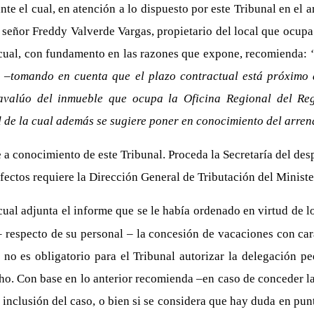
e el cual, en atención a lo dispuesto por este Tribunal en el 
l señor Freddy Valverde Vargas, propietario del local que ocup
l cual, con fundamento en las razones que expone, recomienda:
d –tomando en cuenta que el plazo contractual está próximo a
valúo del inmueble que ocupa la Oficina Regional del Regi
ud de la cual además se sugiere poner en conocimiento del arre
 a conocimiento de este Tribunal. Proceda la Secretaría del des
fectos requiere la Dirección General de Tributación del Minist
al adjunta el informe que se le había ordenado en virtud de lo 
– respecto de su personal – la concesión de vacaciones con ca
no es obligatorio para el Tribunal autorizar la delegación pe
echo. Con base en lo anterior recomienda –en caso de conceder l
nclusión del caso, o bien si se considera que hay duda en punt