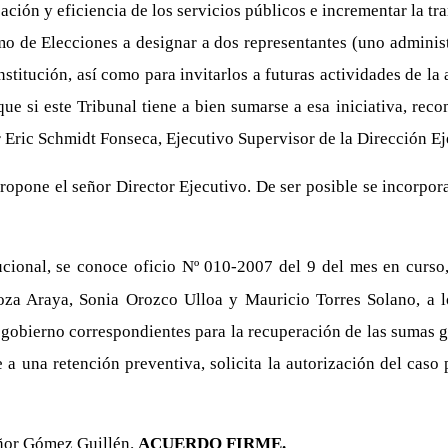
ación y eficiencia de los servicios públicos e incrementar la tra
remo de Elecciones a designar a dos representantes (uno adminis
institución, así como para invitarlos a futuras actividades de 
ue si este Tribunal tiene a bien sumarse a esa iniciativa, rec
 Eric Schmidt Fonseca, Ejecutivo Supervisor de la Dirección Ej
pone el señor Director Ejecutivo. De ser posible se incorpora
cional, se conoce oficio Nº 010-2007 del 9 del mes en curso,
oza Araya, Sonia Orozco Ulloa y Mauricio Torres Solano, a lo
gobierno correspondientes para la recuperación de las sumas gi
e a una retención preventiva, solicita la autorización del caso
señor Gómez Guillén.
ACUERDO FIRME.