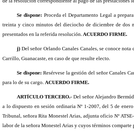
de la resolución correspondiente al pago de las prestaciones le
Se dispone:
Proceda el Departamento Legal a preparar
treinta y cinco minutos del dieciocho de diciembre de dos m
presentados en la referida resolución.
ACUERDO FIRME.
j)
Del señor Orlando Canales Canales, se conoce nota de
Carrillo, Guanacaste, en caso de que resulte electo.
Se dispone:
Resérvese la gestión del señor Canales Can
para lo de su cargo.
ACUERDO FIRME.
ARTÍCULO TERCERO.-
Del señor Alejandro Bermúdez
a lo dispuesto en sesión ordinaria Nº 1-2007, del 5 de enero
Tribunal, señora Rita Monestel Arias, adjunta oficio Nº ATSE-
labor de la señora Monestel Arias y cuyos términos comparte