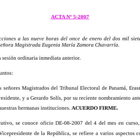
ACTA Nº 5-2007
cciones a las nueve horas del once de enero del dos mil siet
a señora Magistrada Eugenia María Zamora Chavarría.
a sesión ordinaria inmediata anterior.
untos:
los señores Magistrados del Tribunal Electoral de Panamá, Eras
esidente, y a Gerardo Solís, por su reciente nombramiento ant
nuestras hermanas instituciones.
ACUERDO FIRME.
cutivo, se conoce oficio DE-08-2007 del 4 del mes en curso
epresidente de la República, se refiere a varios aspectos co