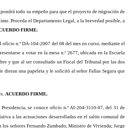
pondrá todo su empeño para que el proyecto de migración de
róximo. Proceda el Departamento Legal, a la brevedad posible, a
CUERDO FIRME.
l oficio n.º DA-104-2007 del 08 del mes en curso, mediante el
resentarse a votar en la mesa n.º 2677, ubicada en la Escuela
re y que al ser consultado un Fiscal del Tribunal por las dos
le dieran una papeleta y le solicitó al señor Fallas Segura que
es.
ACUERDO FIRME.
a Presidencia, se conoce oficio n.º AI-204-3110-07, del 31 de
elativa a las actuaciones desarrolladas en el salón comunal de
aron los señores Fernando Zumbado, Ministro de Vivienda; Jorge