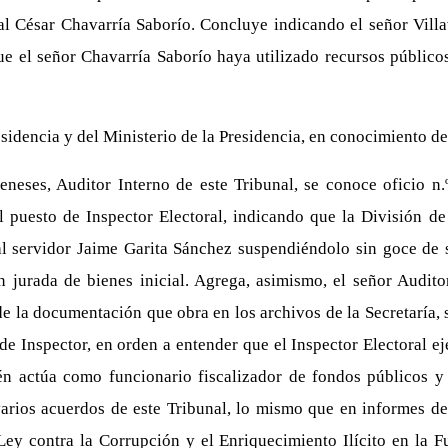
l César Chavarría Saborío. Concluye indicando el señor Villa
ue el señor Chavarría Saborío haya utilizado recursos público
esidencia y del Ministerio de la Presidencia, en conocimiento d
neses, Auditor Interno de este Tribunal, se conoce oficio n
l puesto de Inspector Electoral, indicando que la División de
l servidor Jaime Garita Sánchez suspendiéndolo sin goce de s
n jurada de bienes inicial. Agrega, asimismo, el señor Audito
 de la documentación que obra en los archivos de la Secretaría,
de Inspector, en orden a entender que el Inspector Electoral e
én actúa como funcionario fiscalizador de fondos públicos y 
varios acuerdos de este Tribunal, lo mismo que en informes del
ey contra la Corrupción y el Enriquecimiento Ilícito en la F