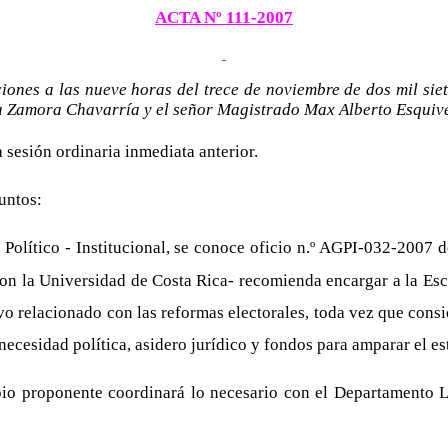
ACTA Nº 111-2007
iones a las nueve horas del trece de noviembre de dos mil sie
a Zamora Chavarría y el señor Magistrado Max Alberto Esquiv
a sesión ordinaria inmediata anterior.
untos:
 Político - Institucional, se conoce oficio n.º AGPI-032-2007 d
con la Universidad de Costa Rica- recomienda encargar a la Esc
ivo relacionado con las reformas electorales, toda vez que cons
 necesidad política, asidero jurídico y fondos para amparar el e
o proponente coordinará lo necesario con el Departamento Le