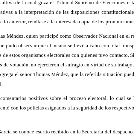
ltiva de la cual goza el Tribunal Supremo de Elecciones está
lativas a la interpretación de las disposiciones constitucional
 lo anterior, remítase a la interesada copia de los pronunciamie
s Méndez, quien participó como Observador Nacional en el re
e pudo observar que el mismo se llevó a cabo con total transpa
os de estos organismos electorales con quienes tuvo contacto. 
s de votación, no ejercieron el sufragio en virtud de su trabajo
 Agrega el señor Thomas Méndez, que la referida situación pue
l.
mentarios positivos sobre el proceso electoral, lo cual se
esentó con los policías asignados a la seguridad de los respecti
rcía se conoce escrito recibido en la Secretaría del despacho 