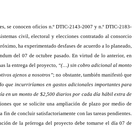
s, se conocen oficios n.º DTIC-2143-2007 y n.º DTIC-2183-
temas civil, electoral y elecciones contratado al consorcio
próximo, ha experimentado desfases de acuerdo a lo planeado,
éndum del 07 de octubre pasado. En virtud de lo anterior, en
as la entrega del proyecto,
“(…) sin cobro adicional al monto
otivos ajenos a nosotros”
; no obstante, también manifestó que
ado que incurriríamos en gastos adicionales importantes para
a en un monto de $2,500 diarios por cada día hábil extra de
ones que se solicite una ampliación de plazo por medio de
a fin de concluir satisfactoriamente con las tareas pendientes.
zación de la prórroga del proyecto debe tomarse el día 07 de