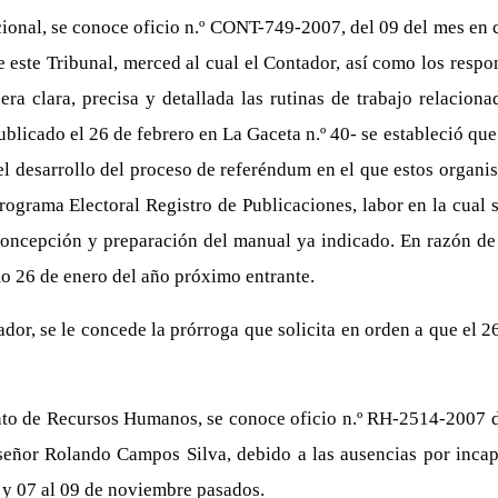
ional, se conoce oficio n.º CONT-749-2007, del 09 del mes en cu
 este Tribunal, merced al cual el Contador, así como los respo
ra clara, precisa y detallada las rutinas de trabajo relacio
publicado el 26 de febrero en La Gaceta n.º 40- se estableció q
el desarrollo del proceso de referéndum en el que estos organis
rama Electoral Registro de Publicaciones, labor en la cual se
oncepción y preparación del manual ya indicado. En razón de l
mo 26 de enero del año próximo entrante.
dor, se le concede la prórroga que solicita en orden a que el 2
to de Recursos Humanos, se conoce oficio n.º RH-2514-2007 del
 señor Rolando Campos Silva, debido a las ausencias por inca
 y 07 al 09 de noviembre pasados.