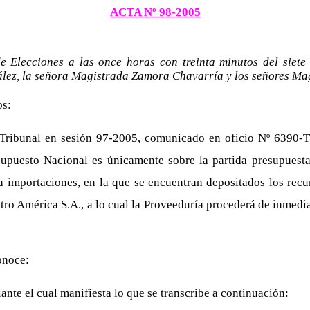
ACTA Nº 98-2005
 Elecciones a las once horas con treinta minutos del siete 
lez, la señora Magistrada Zamora Chavarría y los señores Ma
os:
 Tribunal en sesión 97-2005, comunicado en oficio Nº 6390-T
upuesto Nacional es únicamente sobre la partida presupuestar
a importaciones, en la que se encuentran depositados los recu
ntro América S.A., a lo cual la Proveeduría procederá de inmedi
onoce:
nte el cual manifiesta lo que se transcribe a continuación: