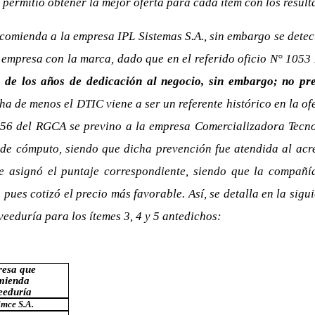
permitió obtener la mejor oferta para cada ítem con los result
ecomienda a la empresa IPL Sistemas S.A., sin embargo se detec
la empresa con la marca, dado que en el referido oficio N° 10
de los años de dedicación al negocio, sin embargo; no pre
cha de menos el DTIC viene a ser un referente histórico en la 
l 56 del RGCA se previno a la empresa Comercializadora Tecnos
 de cómputo, siendo que dicha prevención fue atendida al acre
e asignó el puntaje correspondiente, siendo que la compañía
io pues cotizó el precio más favorable. Así, se detalla en la si
eeduría para los ítemes 3, 4 y 5 antedichos:
esa que
mienda
eeduría
imce S.A.