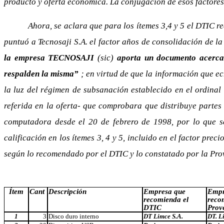
producto y oferta económica. La conjugación de esos factores 
Ahora, se aclara que para los ítemes 3,4 y 5 el DTIC r
puntuó a Tecnosaji S.A. el factor años de consolidación de 
la empresa TECNOSAJI
(sic)
aporta un documento acerca 
respalden la misma”
; en virtud de que la información que e
la luz del régimen de subsanación establecido en el ordina
referida en la oferta- que comprobara que distribuye partes
computadora desde el 20 de febrero de 1998, por lo que s
calificación en los ítemes 3, 4 y 5, incluido en el factor prec
según lo recomendado por el DTIC y lo constatado por la Prov
Ítem
Cant
Descripción
Empresa que
Empr
recomienda el
reco
DTIC
Prov
1
3
Disco duro interno
DT Limce S.A.
DT. L