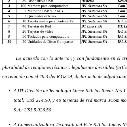
2
30
Dispositivo USB
Desierto
Desie
3
100
Memora para computadora
IPL Sistemas SA
Com T
4
7
Memoria USB 512 MB
IPL Sistemas SA
Com T
5
3
Quemador externo
IPL Sistemas SA
Com T
6
10
Tarjeta madre para Pentium IV
IPL Sistemas SA
IPL S
7
40
Tarjetas de Red
DT Limce SA
DT. L
8
20
Tarjetas de vides
IPL Sistemas SA
IPL S
9
50
Teclados para computadora
IPL Sistemas SA
IPL S
10
50
Unidades de Disco Compacto
IPL Sistemas SA
IPL S
De acuerdo con lo anterior, y con fundamento en el crit
pluralidad de renglones técnica y legalmente divisibles (artícu
en relación con el 49.3 del R.G.C.A, dictar acto de adjudicaci
A DT División de Tecnología Limce S.A. las líneas N°s 
total: US$ 214.50, y 40 tarjetas de red marca 3Com mod
S.A.: US$ 5,026.50
A Comercializadora Tecnosaji del Este S.A las líneas