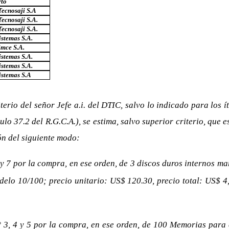
rto
ecnosaji S.A
ecnosaji S.A.
ecnosaji S.A.
istemas S.A.
imce S.A.
istemas S.A.
istemas S.A.
istemas S.A
erio del señor Jefe a.i. del DTIC, salvo lo indicado para los ít
lo 37.2 del R.G.C.A.), se estima, salvo superior criterio, que e
ón del siguiente modo:
1 y 7 por la compra, en ese orden, de 3 discos duros internos
elo 10/100; precio unitario: US$ 120.30, precio total: US$ 4
 N° 3, 4 y 5 por la compra, en ese orden, de 100 Memorias p