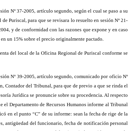
esión Nº 37-2005, artículo segundo, según el cual se paso a su
de Puriscal, para que se revisara lo resuelto en sesión Nº 21-
el 2004, y de conformidad con las razones que expone y en caso
o en un 15% sobre el precio originalmente pactado.
renta del local de la Oficina Regional de Puriscal conforme se
sesión Nº 39-2005, artículo segundo, comunicado por oficio Nº
n, Contador del Tribunal, para que de previo a que se rinda el
esoría Jurídica se pronuncie sobre su procedencia. Al respecto
ue el Departamento de Recursos Humanos informe al Tribunal
icó en el punto “C” de su informe: sean la fecha de rige de la
les, antigüedad del funcionario, fecha de notificación personal