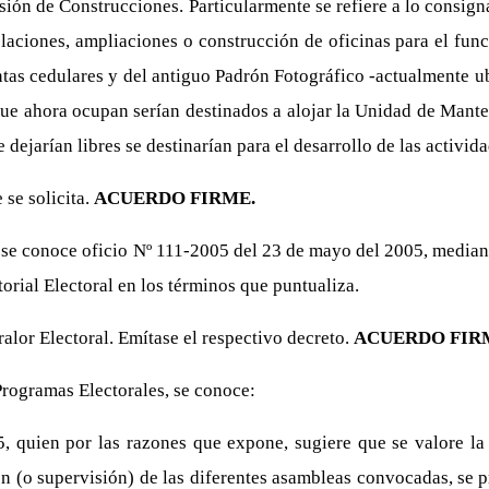
ón de Construcciones. Particularmente se refiere a lo consigna
laciones, ampliaciones o construcción de oficinas para el fun
entas cedulares y del antiguo Padrón Fotográfico -actualmente u
 que ahora ocupan serían destinados a alojar la Unidad de Mant
e dejarían libres se destinarían para el desarrollo de las activida
 se solicita.
ACUERDO FIRME.
se conoce oficio Nº 111-2005 del 23 de mayo del 2005, mediant
torial Electoral en los términos que puntualiza.
alor Electoral. Emítase el respectivo decreto.
ACUERDO FIR
rogramas Electorales, se conoce:
 quien por las razones que expone, sugiere que se valore la 
ción (o supervisión) de las diferentes asambleas convocadas, se