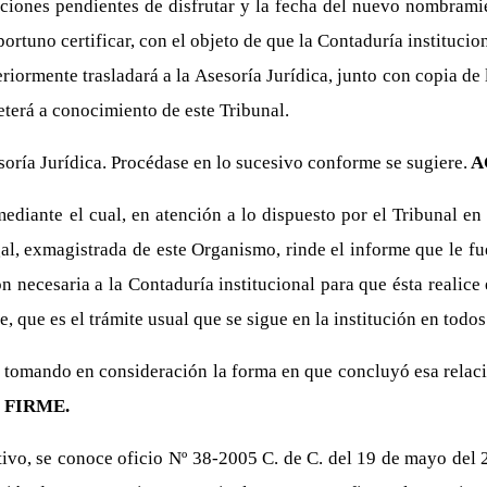
caciones pendientes de disfrutar y la fecha del nuevo nombrami
rtuno certificar, con el objeto de que la Contaduría institucio
teriormente trasladará a la Asesoría Jurídica, junto con copia 
terá a conocimiento de este Tribunal.
oría Jurídica. Procédase en lo sucesivo conforme se sugiere.
A
ediante el cual, en atención a lo dispuesto por el Tribunal e
al, exmagistrada de este Organismo, rinde el informe que le fu
cesaria a la Contaduría institucional para que ésta realice el
, que es el trámite usual que se sigue en la institución en todos
e tomando en consideración la forma en que concluyó esa relaci
FIRME.
vo, se conoce oficio Nº 38-2005 C. de C. del 19 de mayo del 2