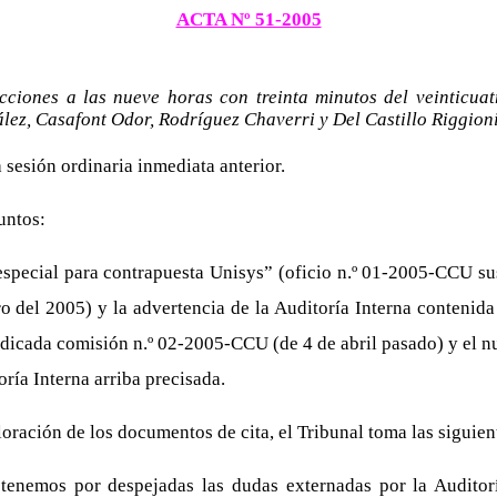
ACTA Nº 51-2005
ciones a las nueve horas con treinta minutos del veinticuat
ez, Casafont Odor, Rodríguez Chaverri y Del Castillo Riggion
a sesión ordinaria inmediata anterior.
untos:
pecial para contrapuesta Unisys” (oficio n.º 01-2005-CCU susc
o del 2005) y la advertencia de la Auditoría Interna contenida
dicada comisión n.º 02-2005-CCU (de 4 de abril pasado) y el nu
oría Interna arriba precisada.
oración de los documentos de cita, el Tribunal toma las siguien
 tenemos por despejadas las dudas externadas por la Auditorí