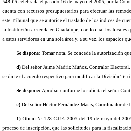
548-05 celebrada el pasado 16 de mayo del 2005, por la Comisi
cuenta con recursos presupuestarios para efectuar las remode
este Tribunal que se autorice el traslado de los índices de cu
la Institución arrienda en Guadalupe, con lo cual los locales
a estos servidores en una sola área y, a su vez, los espacios qu
Se dispone:
Tomar nota. Se concede la autorización que
d)
Del señor Jaime Madriz Muñoz, Contralor Electoral, 
se dicte el acuerdo respectivo para modificar la División Terri
Se dispone:
Aprobar conforme lo solicita el señor Contr
e)
Del señor Héctor Fernández Masís, Coordinador de P
1)
Oficio Nº 128-C.P.E.-2005 del 19 de mayo del 2005,
proceso de inscripción, que las solicitudes para la fiscaliza