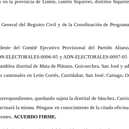
s en la provincia de Limón, cantón Siquirres, distritos Siquirr
General del Registro Civil y de la Coordinación de Programas 
dente del Comité Ejecutivo Provisional del Partido Alian
ECTORALES-0096-05 y ADN-ELECTORALES-0097-05 del 28, 2
asamblea distrital de Mata de Plátano, Goicoechea, San José y 
eas cantonales en León Cortés, Curridabat, San José; Cartago,
orrespondientes, quedando sujeta la distrital de Sánchez, Currid
ectuará la misma. Póngase en conocimiento de la citada oficina,
nentes.
ACUERDO FIRME.