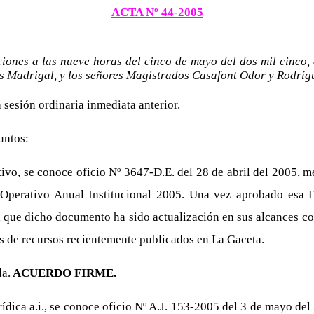
ACTA Nº 44-2005
ciones a las nueve horas del cinco de mayo del dos mil cinco,
s Madrigal, y los señores Magistrados Casafont Odor y Rodríg
a sesión ordinaria inmediata anterior.
untos:
o, se conoce oficio Nº 3647-D.E. del 28 de abril del 2005, med
 Operativo Anual Institucional 2005. Una vez aprobado esa D
ega que dicho documento ha sido actualización en sus alcances
dos de recursos recientemente publicados en La Gaceta.
a.
ACUERDO FIRME.
ica a.i., se conoce oficio Nº A.J. 153-2005 del 3 de mayo del 