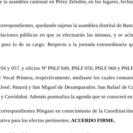
la asamblea cantonal en Pérez Zeledón, en los lugares, fecha
correspondientes, quedando sujetas la asamblea distrital de Ran
alaciones públicas en que se efectuarán las mismas, y se acl
para lo de su cargo. Respecto a la jornada extraordinaria qu
 056 y 057, y oficios Nº PNLF 049, PNLF 050, PNLF 060 y PNLF 0
 Vocal Primera, respectivamente, mediante los cuales comuni
n José; Patarrá y San Miguel de Desamparados; San Rafael de Co
y Curridabat. Además puntualiza la agenda que se conocerá en
 correspondientes Póngase en conocimiento de la Coordinación 
tiva para los efectos pertinentes.
ACUERDO FIRME.