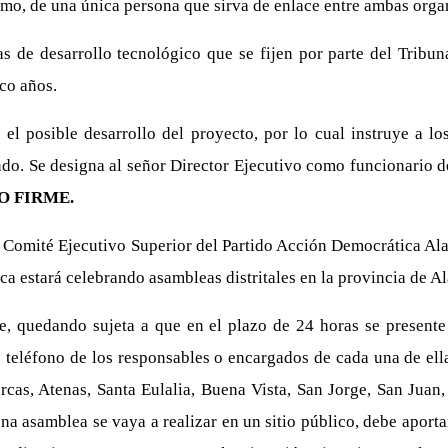
mo, de una única persona que sirva de enlace entre ambas orga
icas de desarrollo tecnológico que se fijen por parte del Tribu
co años.
n el posible desarrollo del proyecto, por lo cual instruye a
endo. Se designa al señor Director Ejecutivo como funcionario 
 FIRME.
 Comité Ejecutivo Superior del Partido Acción Democrática Alaj
a estará celebrando asambleas distritales en la provincia de Ala
e, quedando sujeta a que en el plazo de 24 horas se presente
eléfono de los responsables o encargados de cada una de ellas,
cas, Atenas, Santa Eulalia, Buena Vista, San Jorge, San Juan,
una asamblea se vaya a realizar en un sitio público, debe aport