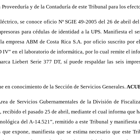
Proveeduría y de la Contaduría de este Tribunal para los efect
léctrico, se conoce oficio Nº SGIE 49-2005 del 26 de abril de
resoras para cédulas de identidad a la UPS. Manifiesta el se
 a la empresa ABM de Costa Rica S.A. por oficio suscrito por 
 el laboratorio de informática, por lo cual remite el inform
arca Liebert Serie 377 DT, sí puede respaldar las seis impres
one en conocimiento de la Sección de Servicios Generales.
ACUE
rea de Servicios Gubernamentales de la División de Fiscaliza
, recibido el pasado 25 de abril, mediante el cual informa que
ecnológica del A-14.521”, remitido a este Tribunal y manifiesta
que expone, manifiesta que se estima necesario que este Trib