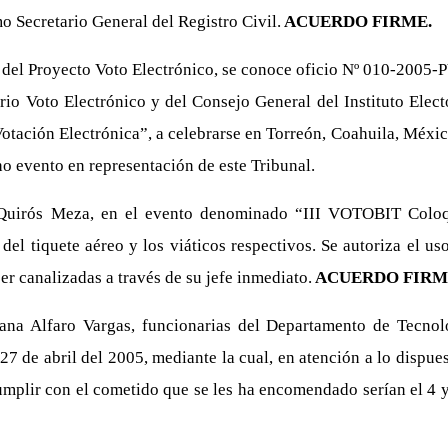
 Secretario General del Registro Civil.
ACUERDO FIRME.
del Proyecto Voto Electrónico, se conoce oficio Nº 010-2005-PV
rio Voto Electrónico y del Consejo General del Instituto Elec
tación Electrónica”, a celebrarse en Torreón, Coahuila, México
ho evento en representación de este Tribunal.
a Quirós Meza, en el evento denominado “III VOTOBIT Coloqu
 tiquete aéreo y los viáticos respectivos. Se autoriza el uso 
r canalizadas a través de su jefe inmediato.
ACUERDO FIRM
iana Alfaro Vargas, funcionarias del Departamento de Tecno
7 de abril del 2005, mediante la cual, en atención a lo dispue
cumplir con el cometido que se les ha encomendado serían el 4 