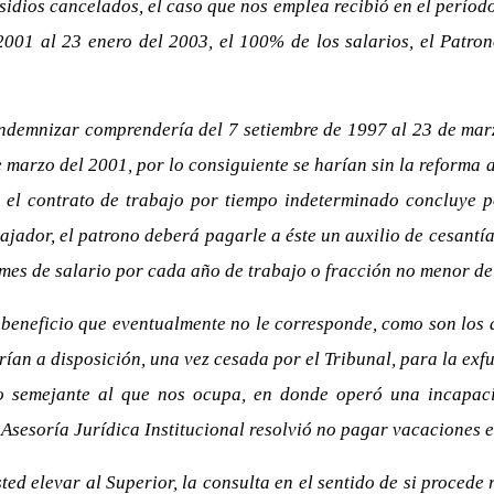
bsidios cancelados, el caso que nos emplea recibió en el períod
2001 al 23 enero del 2003, el 100% de los salarios, el Patro
ndemnizar comprendería del 7 setiembre de 1997 al 23 de marzo
e marzo del 2001, por lo consiguiente se harían sin la reforma 
i el contrato de trabajo por tiempo indeterminado concluye p
abajador, el patrono deberá pagarle a éste un auxilio de cesantí
mes de salario por cada año de trabajo o fracción no menor de
eneficio que eventualmente no le corresponde, como son los ap
rían a disposición, una vez cesada por el Tribunal, para la ex
semejante al que nos ocupa, en donde operó una incapacida
Asesoría Jurídica Institucional resolvió no pagar vacaciones e
ted elevar al Superior, la consulta en el sentido de si procede 