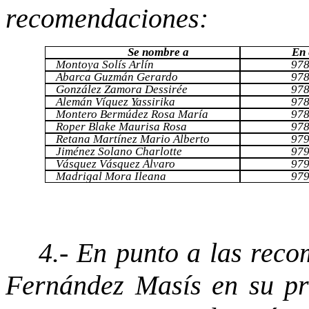
recomendaciones:
Se nombre a
En 
Montoya Solís Arlín
97
Abarca Guzmán Gerardo
97
González Zamora Dessirée
97
Alemán Víquez Yassirika
97
Montero Bermúdez Rosa María
97
Roper Blake Maurisa Rosa
97
Retana Martínez Mario Alberto
97
Jiménez Solano Charlotte
97
Vásquez Vásquez Álvaro
97
Madrigal Mora Ileana
97
4.- En punto a las reco
Fernández Masís en su pre