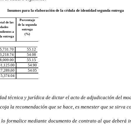
Insumos para la elaboración de la cédula de identidad segunda entrega
Porcentaje
otal de las
de la segunda
idades
entrega
ndientes a
(%)
da entrega
5,731.70
55.12
3,218.74
54.08
8,009.00
55.15
81,125.00
54.90
27,289,60
54.05
5,374.04
lidad técnica y jurídica de dictar el acto de adjudicación del m
acoja la recomendación que se hace, es menester que se sirva c
a lo formalice mediante documento de contrato al que deberá int