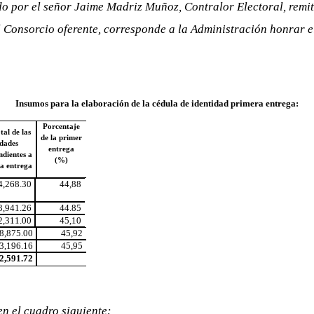
do por el señor Jaime Madriz Muñoz, Contralor Electoral, remi
 Consorcio oferente, corresponde a la Administración honrar e
Insumos para la elaboración de la cédula de identidad primera entrega:
Porcentaje
tal de las
de la primer
idades
entrega
ndientes a
(%)
ra entrega
4,268.30
44,88
3,941.26
44.85
2,311.00
45,10
8,875.00
45,92
3,196.16
45,95
2,591.72
 en el cuadro siguiente: